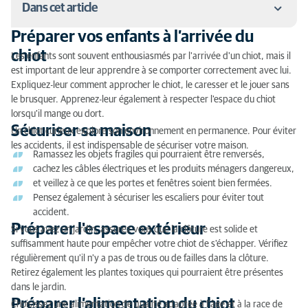
Dans cet article
Préparer vos enfants à l’arrivée du
Préparer vos enfants à l’arrivée du chiot
chiot
Les enfants sont souvent enthousiasmés par l'arrivée d'un chiot, mais il
est important de leur apprendre à se comporter correctement avec lui.
Sécuriser sa maison
Expliquez-leur comment approcher le chiot, le caresser et le jouer sans
le brusquer. Apprenez-leur également à respecter l'espace du chiot
Préparer l'espace extérieur
lorsqu'il mange ou dort.
Sécuriser sa maison
Préparer l’alimentation du chiot
Un chiot curieux explore son environnement en permanence. Pour éviter
les accidents, il est indispensable de sécuriser votre maison.
Ramassez les objets fragiles qui pourraient être renversés,
Trouver un vétérinaire
cachez les câbles électriques et les produits ménagers dangereux,
et veillez à ce que les portes et fenêtres soient bien fermées.
Conclusion
Pensez également à sécuriser les escaliers pour éviter tout
accident.
Préparer l'espace extérieur
Si vous avez un jardin, assurez-vous que la clôture est solide et
suffisamment haute pour empêcher votre chiot de s'échapper. Vérifiez
régulièrement qu'il n'y a pas de trous ou de failles dans la clôture.
Retirez également les plantes toxiques qui pourraient être présentes
dans le jardin.
Préparer l’alimentation du chiot
Choisissez une alimentation de qualité adaptée à l'âge et à la race de