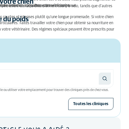
 votre chien
iture à donner, consultez votre vétérinaire.
ez simplement des croquettes comme récompense.
votre chien. Certains chiens aiment courir à vélo, tandis que d'autres
courtes et intenses plutôt qu'une longue promenade. Si votre chien
e du poids
articulaires. Faites travailler votre chien pour obtenir sa nourriture en
à votre vétérinaire. Des régimes spéciaux peuvent être prescrits pour
le ou utiliser votre emplacement pour trouver des cliniques près de chez vous.
Toutes les cliniques