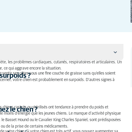
bète, les problèmes cardiaques, cutanés, respiratoires et articulaires. Un
, ce qui aggrave encore la situation.
sentir ses côtes sous une fine couche de graisse sans qu'elles soient
 surpoids ?
discerner, votre chien est probablement en surpoids. D'autres signes à
s chiens castrés ou stérilisés ont tendance à prendre du poids et
ez le chien ?
de moins d'énergie que les jeunes chiens. Le manque d'activité physique
 le Basset Hound ou le Cavalier King Charles Spaniel, sont prédisposées
 ou de la prise de certains médicaments.
 de votre chien. Si votre chien est très actif, vous pouvez augmenter sa