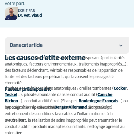
votre part.
ÉCRIT PAR
Dr. Vet. Viaud
Dans cet article
Les causes d’otite externe
L’otite externe fait intervenir des facteurs prédisposant (particularités
Les causes d’otite externe
anatomiques, facteurs environnementaux, traitements inappropriés…),
des facteurs déclenchant, véritables responsables de l’apparition de
Les signes cliniques sont facilement mis en évidence
l’otite, et des facteurs perpétuant, qui favorisent le passage à la
chronicité.
Les 4 étapes de la démarche diagnostique d’une
Il existe des prédispositions anatomiques : oreilles tombantes (
Cocker
,
Facteur prédisposant
otite externe
Teckel
…), pilosité abondante dans le conduit auditif (
Caniche
,
Bichon
…), conduit auditif étroit (Shar-pei,
Bouledogue Français
…) ou
Comment traiter une otite externe ?
hypersécrétion de cérumen (
Berger Allemand
, Berger Belge).
Les baignades répétées, l’humidité et la chaleur ambiantes
entretiennent des conditions favorables à l’inflammation et à la
macération.
D’autre part, la réalisation de soins inappropriés peut traumatiser le
conduit auditif : produits inadaptés ou irritants, nettoyage agressif au
coton-tige…