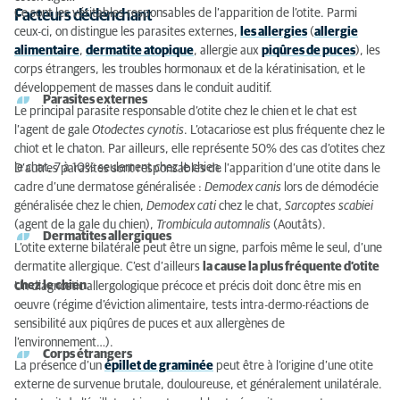
Ce sont les véritables responsables de l’apparition de l’otite. Parmi
Facteurs déclenchant
ceux-ci, on distingue les parasites externes,
les allergies
(
allergie
alimentaire
,
dermatite atopique
, allergie aux
piqûres de puces
), les
corps étrangers, les troubles hormonaux et de la kératinisation, et le
développement de masses dans le conduit auditif.
Parasites externes
Le principal parasite responsable d’otite chez le chien et le chat est
l’agent de gale
Otodectes cynotis
. L’otacariose est plus fréquente chez le
chiot et le chaton. Par ailleurs, elle représente 50% des cas d’otites chez
le chat, 7 à 10% seulement chez le chien.
D’autres parasites sont responsables de l’apparition d’une otite dans le
cadre d’une dermatose généralisée :
Demodex canis
lors de démodécie
généralisée chez le chien,
Demodex cati
chez le chat,
Sarcoptes scabiei
(agent de la gale du chien),
Trombicula automnalis
(Aoutâts).
Dermatites allergiques
L’otite externe bilatérale peut être un signe, parfois même le seul, d’une
dermatite allergique. C’est d’ailleurs
la cause la plus fréquente d’otite
chez le chien
.
Un diagnostic allergologique précoce et précis doit donc être mis en
oeuvre (régime d’éviction alimentaire, tests intra-dermo-réactions de
sensibilité aux piqûres de puces et aux allergènes de
l’environnement…).
Corps étrangers
La présence d’un
épillet de graminée
peut être à l’origine d’une otite
externe de survenue brutale, douloureuse, et généralement unilatérale.