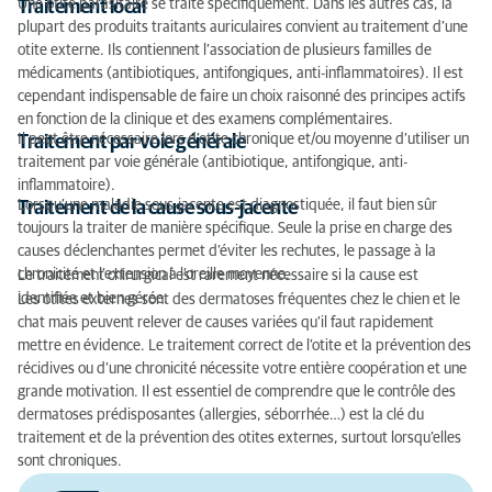
Une otite parasitaire se traite spécifiquement. Dans les autres cas, la
Traitement local
plupart des produits traitants auriculaires convient au traitement d’une
otite externe. Ils contiennent l’association de plusieurs familles de
médicaments (antibiotiques, antifongiques, anti-inflammatoires). Il est
cependant indispensable de faire un choix raisonné des principes actifs
en fonction de la clinique et des examens complémentaires.
Il peut être nécessaire lors d’otite chronique et/ou moyenne d’utiliser un
Traitement par voie générale
traitement par voie générale (antibiotique, antifongique, anti-
inflammatoire).
Lorsqu’une maladie sous-jacente est diagnostiquée, il faut bien sûr
Traitement de la cause sous-jacente
toujours la traiter de manière spécifique. Seule la prise en charge des
causes déclenchantes permet d’éviter les rechutes, le passage à la
chronicité et l’extension à l’oreille moyenne.
Le traitement chirurgical est rarement nécessaire si la cause est
identifiée et bien gérée.
Les otites externes sont des dermatoses fréquentes chez le chien et le
chat mais peuvent relever de causes variées qu’il faut rapidement
mettre en évidence. Le traitement correct de l’otite et la prévention des
récidives ou d’une chronicité nécessite votre entière coopération et une
grande motivation. Il est essentiel de comprendre que le contrôle des
dermatoses prédisposantes (allergies, séborrhée…) est la clé du
traitement et de la prévention des otites externes, surtout lorsqu’elles
sont chroniques.