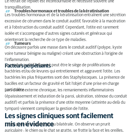
Le retrait de l’épillet est incontournable et nécessite souvent une
tranquillisation.
Troubles hormonaux et troubles de la kératinisation
Les troubles hormonaux et de la kératinisation entraînent une sécrétion
excessive de cérumen dans le conduit auditif, favorable à la macération
et à l’obstruction du conduit auditif. Cependant, l’otite est rarement
isolée et s’accompagne d’autres signes cutanés et généraux qui
orienteront la recherche de ce type de maladies.
Tumeurs
On découvre parfois une masse dans le conduit auditif (polype, kyste
voire tumeur bénigne ou maligne) créant une obstruction à l’origine de
l’inflammation.
Le conduit auditif inflammé peut être le siège de proliférations de
Facteurs perpétuants
bactéries et/ou de levures qui entretiennent et aggravent l’otite. Les
bactéries les plus fréquentes sont des Staphylocoques. La présence de
bacilles est un facteur de gravité et fait l’objet d’une prise en charge
particulière.
Lors d’otite externe chronique, les remaniements inflammatoires
(épaississement et induration de la paroi, ulcération, sténose du conduit
auditif) et parfois la présence d’une otite moyenne (atteinte au-delà du
tympan) viennent compliquer la gestion de l’otite.
Les signes cliniques sont facilement
mis en évidence
L’otite peut être unilatérale ou bilatérale. On observe un prurit
auriculaire : le chien ou le chat se gratte, se frotte la face et les oreilles,