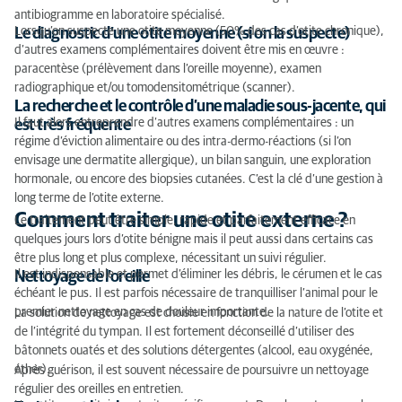
antibiogramme en laboratoire spécialisé.
Lorsqu’on suspecte une otite moyenne (50% des cas d’otite chronique),
Le diagnostic d’une otite moyenne (si on la suspecte)
d’autres examens complémentaires doivent être mis en œuvre :
paracentèse (prélèvement dans l’oreille moyenne), examen
radiographique et/ou tomodensitométrique (scanner).
La recherche et le contrôle d’une maladie sous-jacente, qui
Il faut alors entreprendre d’autres examens complémentaires : un
est très fréquente
régime d’éviction alimentaire ou des intra-dermo-réactions (si l’on
envisage une dermatite allergique), un bilan sanguin, une exploration
hormonale, ou encore des biopsies cutanées. C’est la clé d’une gestion à
long terme de l’otite externe.
Comment traiter une otite externe ?
Le traitement peut être simple, rapide et parfaitement efficace en
quelques jours lors d’otite bénigne mais il peut aussi dans certains cas
être plus long et plus complexe, nécessitant un suivi régulier.
Il est indispensable et permet d’éliminer les débris, le cérumen et le cas
Nettoyage de l’oreille
échéant le pus. Il est parfois nécessaire de tranquilliser l’animal pour le
premier nettoyage en cas de douleur importante.
La solution de nettoyage est choisie en fonction de la nature de l’otite et
de l’intégrité du tympan. Il est fortement déconseillé d’utiliser des
bâtonnets ouatés et des solutions détergentes (alcool, eau oxygénée,
éther).
Après guérison, il est souvent nécessaire de poursuivre un nettoyage
régulier des oreilles en entretien.