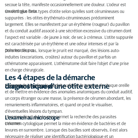
secoue la tête, manifeste occasionnellement une douleur. L’odeur est
souvent plus forte.
On distingue deux types d’otite selon qu’elles sont cérumineuses ou
suppurées : les otites érythémato-cérumineuses prédominent
largement. Elles se manifestent par un érythème (rougeur) du pavillon
et du conduit auditif associé à une sécrétion excessive du cérumen dont
l’aspect est variable : de jaune à noir, de sec à crémeux. L’otite suppurée
est caractérisée par un érythème et une odeur intenses et par la
présence de pus.
Dans les deux cas, lorsque le prurit est marqué, des lésions auto-
induites (excoriations, croûtes) autour du pavillon et parfois un
othématome apparaissent. L’othématome doit faire l’objet d’une prise
en charge chirurgicale.
Les 4 étapes de la démarche
diagnostique d’une otite externe
Il permet de visualiser le conduit auditif et le tympan de chaque oreille
L’examen à l’otoscope
et de mettre en évidence des anomalies anatomiques du conduit auditif,
un corps étranger ou une masse, la présence de cérumen abondant, les
remaniements inflammatoires, et quand on peut le visualiser,
d’éventuelles lésions du tympan.
L’examen direct du cérumen permet la recherche des parasites
L’examen au microscope
externes.
L’examen cytologique permet la mise en évidence de bactéries et de
levures en surnombre. Lorsque des bacilles sont observés, il est alors
nécessaire de réaliser une identification bactériologique et un