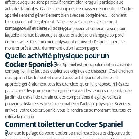
affectueux qui se sent particulièrement bien lorsqu’il participe aux
Comment nourrir un Cocker Spaniel ?
activités familiales. Grâce à ses origines de chasseur en meute, le Cocker
Spaniel s’entend généralement bien avec ses congénères. Il convient
Quel type de chien est le Cocker Spaniel ?
bien aux enfants également. N’hésitez pas à jouer avec ce petit
compagnon vif et alerte ; il adore ça.
Le Cocker Spaniel est un chien joyeux, joueur et curieux, raison pour
laquelle il remue beaucoup sa queue et adopte un langage corporel
enthousiaste. C’est un chien polyvalent et ouvert d’esprit. Il peut se
montrer prêt à tout, du moment qu’on l’accompagne.
Quelle activité physique pour un
Cocker Spaniel ?
Même si, de nos jours, le Cocker Spaniel est principalement un chien de
compagnie, il ne faut pas oublier ses origines de chasseur. C’est un chien
qui apprend facilement et qui est aussi actif, joueur et alerte – il
apprécie généralement tous les exercices qu’on lui propose. N’hésitez
pas à varier les promenades régulières avec des séances de jeu dans le
jardin, du travail de terrain ou des compétitions d’agility. Veillez à
pouvoir satisfaire ses besoins en matière d’activité physique. Si vous y
arrivez, votre Cocker Spaniel vous le rendra en se montrant heureux et
câlin à la maison.
Comment toiletter un Cocker Spaniel
?
Pour que le pelage de votre Cocker Spaniel reste beau et dépourvu de