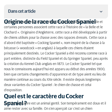
Dans cet article
Origine de la race du Cocker Spaniel
Le Cocker Spaniel est l’un des chiens les plus populaires du monde et
Origine de la race du Cocker Spaniel
certaines personnes associent cette race à l’histoire de « la Belle et le
Clochard ». Originaire d’Angleterre, cette race a été développée à partir
Quel est le caractère du Cocker Spaniel ?
de chiens utilisés pour la chasse avec des rapaces dressés. Cette race a
d’abord été baptisée « Cocking Spaniel », nom inspiré de la chasse à la
Quelle activité physique pour un Cocker Spaniel ?
bécasse (« woodcock » en anglais) à laquelle ces chiens étaient
principalement destinés. Le Cocker Spaniel a été reconnu comme race à
Comment toiletter un Cocker Spaniel ?
part entière, distincte du Field Spaniel et du Springer Spaniel, peu après
la création du Kennel Club anglais en 1873. Le Cocker Spaniel tel que
Comment dresser un Cocker Spaniel ?
nous le connaissons aujourd’hui est apparu au début des années 1900,
bien que certains changements d’apparence et de type aient eu lieu de
Quelle taille mesure un Cocker Spaniel ?
manière continue au cours du XXe siècle. Il existe depuis longtemps
deux variantes du Cocker Spaniel : le chien de chasse et celui
Quelle est la couleur d'un Cocker Spaniel ?
d’exposition.
Quel est le caractère du Cocker
Particularités du Cocker Spaniel
Spaniel ?
Ce chien populaire est un animal gentil. Son tempérament est doux et il
Les maladies héréditaires du Cocker Spaniel
aime rester avec sa famille. On s’en aperçoit car c’est un chien