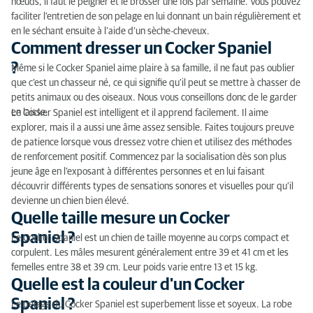
nœuds, il faut le peigner et le brosser une fois par semaine. Vous pouvez
faciliter l’entretien de son pelage en lui donnant un bain régulièrement et
en le séchant ensuite à l’aide d’un sèche-cheveux.
Comment dresser un Cocker Spaniel
?
Même si le Cocker Spaniel aime plaire à sa famille, il ne faut pas oublier
que c’est un chasseur né, ce qui signifie qu’il peut se mettre à chasser de
petits animaux ou des oiseaux. Nous vous conseillons donc de le garder
en laisse.
Le Cocker Spaniel est intelligent et il apprend facilement. Il aime
explorer, mais il a aussi une âme assez sensible. Faites toujours preuve
de patience lorsque vous dressez votre chien et utilisez des méthodes
de renforcement positif. Commencez par la socialisation dès son plus
jeune âge en l’exposant à différentes personnes et en lui faisant
découvrir différents types de sensations sonores et visuelles pour qu’il
devienne un chien bien élevé.
Quelle taille mesure un Cocker
Spaniel ?
Le Cocker Spaniel est un chien de taille moyenne au corps compact et
corpulent. Les mâles mesurent généralement entre 39 et 41 cm et les
femelles entre 38 et 39 cm. Leur poids varie entre 13 et 15 kg.
Quelle est la couleur d'un Cocker
Spaniel ?
Le pelage du Cocker Spaniel est superbement lisse et soyeux. La robe