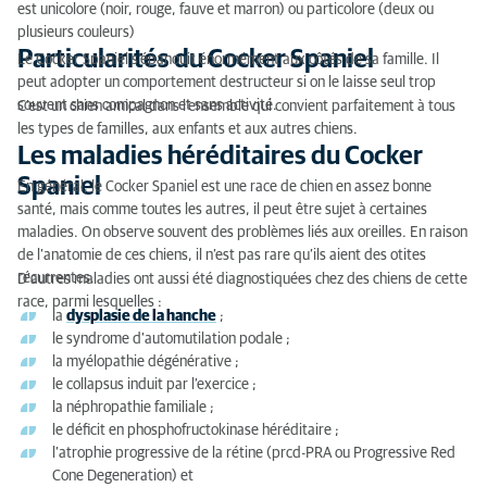
est unicolore (noir, rouge, fauve et marron) ou particolore (deux ou
plusieurs couleurs)
Particularités du Cocker Spaniel
Le Cocker Spaniel s’épanouit énormément aux côtés de sa famille. Il
peut adopter un comportement destructeur si on le laisse seul trop
souvent sans compagnon et sans activité.
C’est un chien amical dans l’ensemble qui convient parfaitement à tous
les types de familles, aux enfants et aux autres chiens.
Les maladies héréditaires du Cocker
Spaniel
En général, le Cocker Spaniel est une race de chien en assez bonne
santé, mais comme toutes les autres, il peut être sujet à certaines
maladies. On observe souvent des problèmes liés aux oreilles. En raison
de l’anatomie de ces chiens, il n’est pas rare qu’ils aient des otites
récurrentes.
D’autres maladies ont aussi été diagnostiquées chez des chiens de cette
race, parmi lesquelles :
la
dysplasie de la hanche
;
le syndrome d’automutilation podale ;
la myélopathie dégénérative ;
le collapsus induit par l’exercice ;
la néphropathie familiale ;
le déficit en phosphofructokinase héréditaire ;
l’atrophie progressive de la rétine (prcd-PRA ou Progressive Red
Cone Degeneration) et