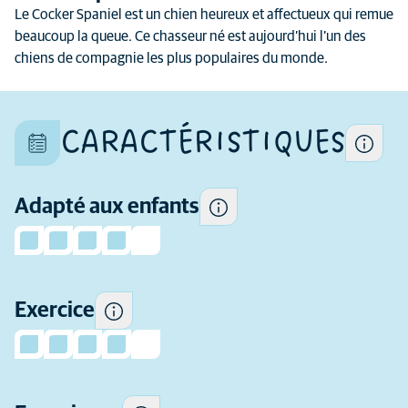
unique et ses caractéristiques
Le Cocker Spaniel est un chien heureux et affectueux qui remue
Certains chiens ont tendance
diffèrent aussi au sein d'une
beaucoup la queue. Ce chasseur né est aujourd’hui l’un des
à être plus enjoués et
même race
chiens de compagnie les plus populaires du monde.
sociables avec les enfants et
plus tolérants que d'autres à
leur comportement.
CARACTÉRISTIQUES
La quantité d'exercice dont
cette race a besoin
Adapté aux enfants
De quelle expérience
quotidiennement.
préalable (en tant que
propriétaire de chien) avez-
vous besoin avant
d'envisager d'adopter cette
Exercice
race ?
En moyenne, quel niveau de