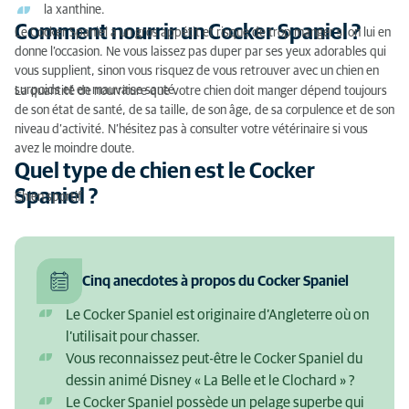
la xanthine.
Comment nourrir un Cocker Spaniel ?
Le Cocker Spaniel a un gros appétit et risque de trop manger si on lui en
donne l’occasion. Ne vous laissez pas duper par ses yeux adorables qui
vous supplient, sinon vous risquez de vous retrouver avec un chien en
surpoids et en mauvaise santé.
La quantité de nourriture que votre chien doit manger dépend toujours
de son état de santé, de sa taille, de son âge, de sa corpulence et de son
niveau d’activité. N’hésitez pas à consulter votre vétérinaire si vous
avez le moindre doute.
Quel type de chien est le Cocker
Spaniel ?
Chien sportif
Cinq anecdotes à propos du Cocker Spaniel
Le Cocker Spaniel est originaire d’Angleterre où on
l’utilisait pour chasser.
Vous reconnaissez peut-être le Cocker Spaniel du
dessin animé Disney « La Belle et le Clochard » ?
Le Cocker Spaniel possède un pelage superbe qui