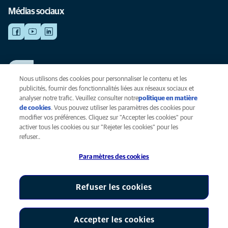
Médias sociaux
TRAVAILLER CHEZ ANICURA
Voir nos offres d'emploi
Nous utilisons des cookies pour personnaliser le contenu et les
publicités, fournir des fonctionnalités liées aux réseaux sociaux et
analyser notre trafic. Veuillez consulter notre
politique en matière
de cookies
(opens in a new tab)
. Vous pouvez utiliser les paramètres des cookies pour
Vie privée
modifier vos préférences. Cliquez sur "Accepter les cookies" pour
Légal
activer tous les cookies ou sur "Rejeter les cookies" pour les
Cookies
refuser..
Accessibilité
Paramètres des cookies
Presse
Global Human Rights
AniCura est une filiale de Mars, Inc © 2026
Refuser les cookies
Accepter les cookies
Paramètres des cookies