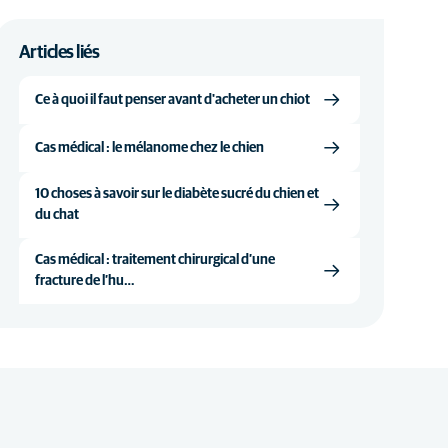
Articles liés
Ce à quoi il faut penser avant d'acheter un chiot
Cas médical : le mélanome chez le chien
10 choses à savoir sur le diabète sucré du chien et
du chat
Cas médical : traitement chirurgical d’une
fracture de l’hu…