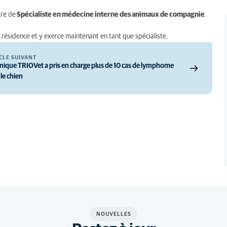
tre de
Spécialiste en médecine interne des animaux de compagnie
.
 résidence et y exerce maintenant en tant que spécialiste.
CLE SUIVANT
linique TRIOVet a pris en charge plus de 10 cas de lymphome
le chien
NOUVELLES