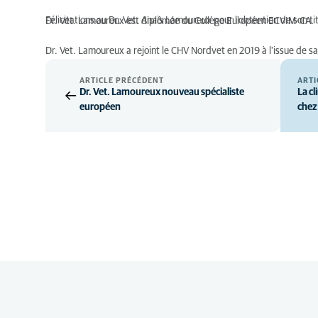
Félicitations au Dr. Vet. Anais Lamoureux pour l'obtention de son ti
Dr. Vet. Lamoureux est diplômée du Collège Européen ECVIM-CA.
Dr. Vet. Lamoureux a rejoint le CHV Nordvet en 2019 à l'issue de sa
ARTICLE PRÉCÉDENT
ARTI
Dr. Vet. Lamoureux nouveau spécialiste
La c
européen
chez 