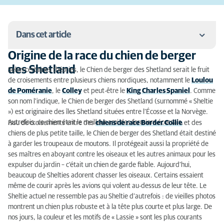
Dans cet article
Origine de la race du chien de berger
Origine de la race du chien de berger des Shetland
des Shetland
Selon certaines théories, le Chien de berger des Shetland serait le fruit
de croisements entre plusieurs chiens nordiques, notamment le
Loulou
Quel est le caractère du Berger des Shetland ?
de Poméranie
, le
Colley
et peut-être le
King Charles Spaniel
. Comme
son nom l’indique, le Chien de berger des Shetland (surnommé « Sheltie
Quelle activité physique pour un chien de berger des
») est originaire des îles Shetland situées entre l’Écosse et la Norvège.
Shetland ?
Autrefois, ce chien était le meilleur ami des fermiers écossais.
Issu de croisements entre des
chiens de race Border Collie
et des
chiens de plus petite taille, le Chien de berger des Shetland était destiné
Comment toiletter un Berger des Shetland ?
à garder les troupeaux de moutons. Il protégeait aussi la propriété de
ses maîtres en aboyant contre les oiseaux et les autres animaux pour les
Comment dresser un chien de berger des Shetland ?
expulser du jardin – c’était un chien de garde fiable. Aujourd’hui,
Quelle taille a le Berger des Shetland ?
beaucoup de Shelties adorent chasser les oiseaux. Certains essaient
même de courir après les avions qui volent au-dessus de leur tête. Le
Quelle est la couleur du Chien de Berger des
Sheltie actuel ne ressemble pas au Sheltie d’autrefois : de vieilles photos
Shetland ?
montrent un chien plus robuste et à la tête plus courte et plus large. De
nos jours, la couleur et les motifs de « Lassie » sont les plus courants