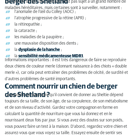
berger des Shetland
Le Chien de berger des Shetland n’est pas sujet à un grand nombre de
maladies héréditaires, mais certaines sont à surveiller, notamment :
l’anomalie de l’œil du Colley (AOC) ;
l’atrophie progressive de la rétine (APR) ;
la rétinopathie ;
la cataracte ;
les maladies de la paupière ;
une mauvaise disposition des dents ;
la
dysplasie de la hanche
;
la
sensibilité médicamenteuse MDR1
.
Informations importantes : il est très dangereux de faire se reproduire
deux chiens de couleur merle (donnant naissance à des chiots « double
merle »), car cela peut entraîner des problèmes de cécité, de surdité et
d’autres problèmes de santé importants.
Comment nourrir un chien de berger
des Shetland ?
La quantité de nourriture qu’il convient de donner au Sheltie dépend
toujours de sa taille, de son âge, de sa corpulence, de son métabolisme
et de son niveau d’activité. Gardez votre compagnon en forme en
calculant la quantité de nourriture que vous lui donnez et en le
nourrissant deux fois par jour. Si vous avez des doutes sur son poids,
vous pouvez faire un test à la maison. D’abord, regardez votre chien et
assurez-vous que vous voyez sa taille. Essayez ensuite de sentir ses