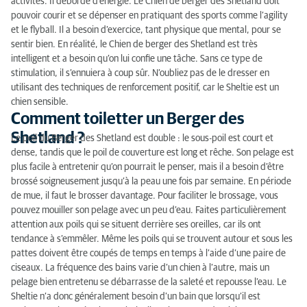
activités. Il déborde d’énergie. Le Chien de berger des Shetland doit
pouvoir courir et se dépenser en pratiquant des sports comme l’agility
et le flyball. Il a besoin d’exercice, tant physique que mental, pour se
sentir bien. En réalité, le Chien de berger des Shetland est très
intelligent et a besoin qu’on lui confie une tâche. Sans ce type de
stimulation, il s’ennuiera à coup sûr. N’oubliez pas de le dresser en
utilisant des techniques de renforcement positif, car le Sheltie est un
chien sensible.
Comment toiletter un Berger des
Shetland ?
Le poil du Berger des Shetland est double : le sous-poil est court et
dense, tandis que le poil de couverture est long et rêche. Son pelage est
plus facile à entretenir qu’on pourrait le penser, mais il a besoin d’être
brossé soigneusement jusqu’à la peau une fois par semaine. En période
de mue, il faut le brosser davantage. Pour faciliter le brossage, vous
pouvez mouiller son pelage avec un peu d’eau. Faites particulièrement
attention aux poils qui se situent derrière ses oreilles, car ils ont
tendance à s’emmêler. Même les poils qui se trouvent autour et sous les
pattes doivent être coupés de temps en temps à l’aide d’une paire de
ciseaux. La fréquence des bains varie d’un chien à l’autre, mais un
pelage bien entretenu se débarrasse de la saleté et repousse l’eau. Le
Sheltie n’a donc généralement besoin d’un bain que lorsqu’il est