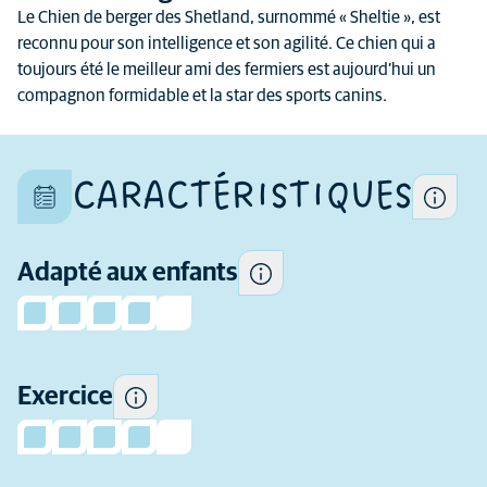
Chaque chien est un individu
Le Chien de berger des Shetland, surnommé « Sheltie », est
unique et ses caractéristiques
reconnu pour son intelligence et son agilité. Ce chien qui a
Certains chiens ont tendance
diffèrent aussi au sein d'une
toujours été le meilleur ami des fermiers est aujourd’hui un
à être plus enjoués et
même race
compagnon formidable et la star des sports canins.
sociables avec les enfants et
plus tolérants que d'autres à
leur comportement.
CARACTÉRISTIQUES
La quantité d'exercice dont
cette race a besoin
Adapté aux enfants
De quelle expérience
quotidiennement.
préalable (en tant que
propriétaire de chien) avez-
vous besoin avant
d'envisager d'adopter cette
Exercice
race ?