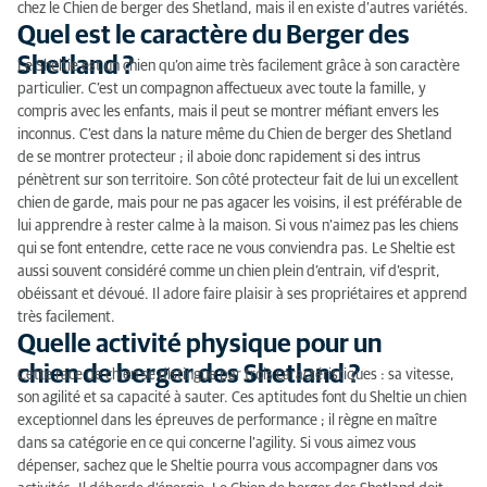
Quelles sont les particularités du Berger des
chez le Chien de berger des Shetland, mais il en existe d’autres variétés.
Quel est le caractère du Berger des
Shetland ?
Shetland ?
Le Sheltie est un chien qu’on aime très facilement grâce à son caractère
Les maladies héréditaires du chien de berger des
particulier. C’est un compagnon affectueux avec toute la famille, y
Shetland
compris avec les enfants, mais il peut se montrer méfiant envers les
inconnus. C’est dans la nature même du Chien de berger des Shetland
Comment nourrir un chien de berger des Shetland ?
de se montrer protecteur ; il aboie donc rapidement si des intrus
pénètrent sur son territoire. Son côté protecteur fait de lui un excellent
Quel type de chien est le Berger des Shetland ?
chien de garde, mais pour ne pas agacer les voisins, il est préférable de
lui apprendre à rester calme à la maison. Si vous n’aimez pas les chiens
qui se font entendre, cette race ne vous conviendra pas. Le Sheltie est
aussi souvent considéré comme un chien plein d’entrain, vif d’esprit,
obéissant et dévoué. Il adore faire plaisir à ses propriétaires et apprend
très facilement.
Quelle activité physique pour un
chien de berger des Shetland ?
Cette race de chien se distingue par trois caractéristiques : sa vitesse,
son agilité et sa capacité à sauter. Ces aptitudes font du Sheltie un chien
exceptionnel dans les épreuves de performance ; il règne en maître
dans sa catégorie en ce qui concerne l’agility. Si vous aimez vous
dépenser, sachez que le Sheltie pourra vous accompagner dans vos