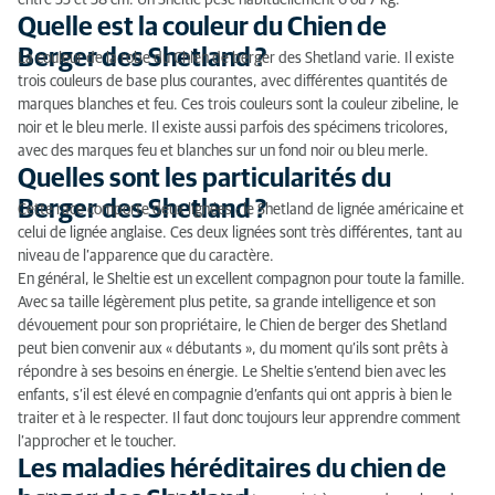
entre 33 et 38 cm. Un Sheltie pèse habituellement 6 ou 7 kg.
Quelle est la couleur du Chien de
Berger des Shetland ?
La couleur de la robe du Chien de berger des Shetland varie. Il existe
trois couleurs de base plus courantes, avec différentes quantités de
marques blanches et feu. Ces trois couleurs sont la couleur zibeline, le
noir et le bleu merle. Il existe aussi parfois des spécimens tricolores,
avec des marques feu et blanches sur un fond noir ou bleu merle.
Quelles sont les particularités du
Berger des Shetland ?
Cette race comporte deux lignées : le Shetland de lignée américaine et
celui de lignée anglaise. Ces deux lignées sont très différentes, tant au
niveau de l’apparence que du caractère.
En général, le Sheltie est un excellent compagnon pour toute la famille.
Avec sa taille légèrement plus petite, sa grande intelligence et son
dévouement pour son propriétaire, le Chien de berger des Shetland
peut bien convenir aux « débutants », du moment qu’ils sont prêts à
répondre à ses besoins en énergie. Le Sheltie s’entend bien avec les
enfants, s’il est élevé en compagnie d’enfants qui ont appris à bien le
traiter et à le respecter. Il faut donc toujours leur apprendre comment
l’approcher et le toucher.
Les maladies héréditaires du chien de