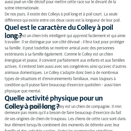
Les particularités du Colley à poil long
aussi joué un rôle décisif pour mettre cette race sur le devant de la
scène internationale.
Les maladies héréditaires du Colley
De nos jours, il existe des Colleys à poil long et à poil court. La seule
différence qui existe entre ces deux races est la longueur de leur poil.
Comment nourrir un Colley ?
Quel est le caractère du Colley à poil
long ?
Le Colley est un chien très intelligent qui apprend facilement et qui aime
Type
travailler. Il se distingue par son côté dévoué : il fera tout pour protéger
sa famille. Il peut toutefois se montrer amical avec des personnes
extérieures à sa famille également. Comme le Colley est un chien
énergique et joueur, il convient parfaitement aux enfants et aux familles
actives. Il s’entend bien aussi avec ses congénères ainsi qu’avec d’autres
animaux domestiques. Le Colley s’adapte donc bien à de nombreux
types de situations et d’environnements familiaux, mais toujours à
condition qu’il puisse faire beaucoup d’exercice quotidien – aussi bien
physique que mental.
Quelle activité physique pour un
Colley à poil long ?
Comme cela a déjà été dit, le Colley est un chien de compagnie. Il n’en
demeure pas moins qu’il a besoin de faire beaucoup d’exercice du fait
de ses origines de chien de troupeau. Les chiens de cette race sont dans
leur élément lorsqu’ils combinent des moments de détente avec leur