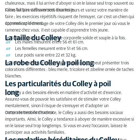
chaleureux, mais il lui arrive d’aboyer si on le laisse seul trop souvent ou
s’il ne fait pas suffisamment d’exercice.
Faites-lui faire des exercices tous les jours et variez votre manière de
faire ; les exercices répétitifs risquent de l’ennuyer, car c’est un chien qui
apprend rapidement.
Commencez le dressage de votre Colley dès le premier jour où vous le
ramenez chez vous. Il est capable d’apprendre très jeune.
La taille du Colley
Le Colley possède une structure corporelle solide et souple à la fois.
Les mâles mesurent entre 56 et 61 cm.
Les femelles mesurent entre 51 et 56 cm.
Leur poids varie entre 22 et 32 kg.
La robe du Colley à poil long
Le Colley possède un long pelage magnifique qui peut présenter trois
colorations différentes : bleu merle, tricolore et zibeline ornée de taches
blanches.
Les particularités du Colley à poil
long
Le Colley a des besoins élevés en matière d’activité et d’exercice.
Assurez-vous de pouvoir les satisfaire et de stimuler votre Colley
mentalement, sinon il risque de s’ennuyer et d’adopter un
comportement destructeur.
Outre ses besoins d’exercice, le Colley a aussi des besoins sociaux
importants. Ainsi, le Colley a tendance à aboyer de manière excessive si
on le laisse seul trop longtemps. Si vous en avez l’occasion, laissez-le
participer aux activités familiales.