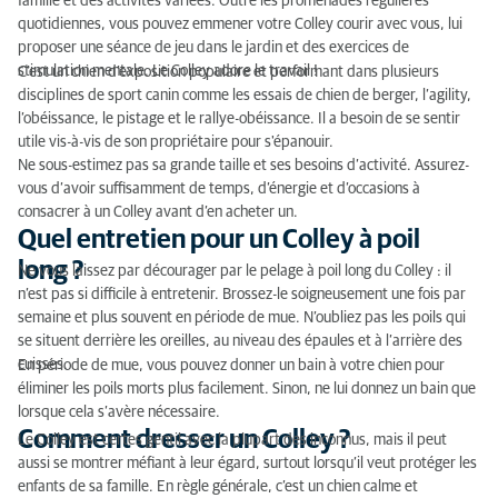
famille et des activités variées. Outre les promenades régulières
quotidiennes, vous pouvez emmener votre Colley courir avec vous, lui
proposer une séance de jeu dans le jardin et des exercices de
stimulation mentale. Le Colley adore le travail !
C’est un chien d’exposition populaire et performant dans plusieurs
disciplines de sport canin comme les essais de chien de berger, l’agility,
l’obéissance, le pistage et le rallye-obéissance. Il a besoin de se sentir
utile vis-à-vis de son propriétaire pour s'épanouir.
Ne sous-estimez pas sa grande taille et ses besoins d’activité. Assurez-
vous d’avoir suffisamment de temps, d’énergie et d’occasions à
consacrer à un Colley avant d’en acheter un.
Quel entretien pour un Colley à poil
long ?
Ne vous laissez par décourager par le pelage à poil long du Colley : il
n’est pas si difficile à entretenir. Brossez-le soigneusement une fois par
semaine et plus souvent en période de mue. N’oubliez pas les poils qui
se situent derrière les oreilles, au niveau des épaules et à l’arrière des
cuisses.
En période de mue, vous pouvez donner un bain à votre chien pour
éliminer les poils morts plus facilement. Sinon, ne lui donnez un bain que
lorsque cela s’avère nécessaire.
Comment dresser un Colley ?
Le Colley est certes gentil avec la plupart des inconnus, mais il peut
aussi se montrer méfiant à leur égard, surtout lorsqu’il veut protéger les
enfants de sa famille. En règle générale, c’est un chien calme et