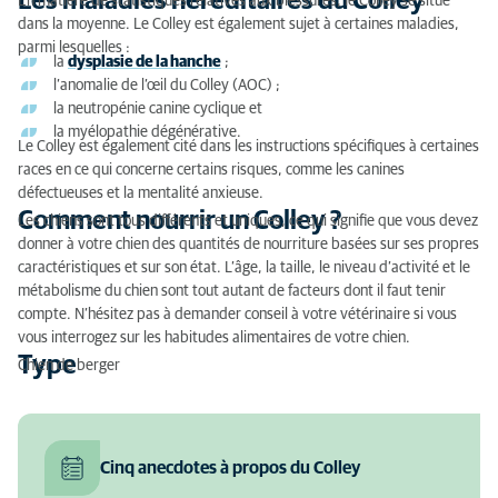
Les maladies héréditaires du Colley
En matière de statistiques relatives aux blessures, le Colley se situe
dans la moyenne. Le Colley est également sujet à certaines maladies,
parmi lesquelles :
la
dysplasie de la hanche
;
l’anomalie de l’œil du Colley (AOC) ;
la neutropénie canine cyclique et
la myélopathie dégénérative.
Le Colley est également cité dans les instructions spécifiques à certaines
races en ce qui concerne certains risques, comme les canines
défectueuses et la mentalité anxieuse.
Comment nourrir un Colley ?
Les chiens sont tous différents et uniques, ce qui signifie que vous devez
donner à votre chien des quantités de nourriture basées sur ses propres
caractéristiques et sur son état. L’âge, la taille, le niveau d’activité et le
métabolisme du chien sont tout autant de facteurs dont il faut tenir
compte. N’hésitez pas à demander conseil à votre vétérinaire si vous
vous interrogez sur les habitudes alimentaires de votre chien.
Type
Chien de berger
Cinq anecdotes à propos du Colley