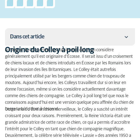
Dans cet article
Origine du Colley à poil long
Si l’origine du Colley n’est pas totalement claire, on considère
Origine du Colley à poil long
généralement qu’il est originaire d’Écosse. Il serait issu d’un croisement
de chiens locaux et de chiens introduits en Écosse par les Romains lors
Quel est le caractère du Colley à poil long ?
de leur invasion des îles Britanniques. Le Colley était autrefois
principalement utilisé par les bergers comme chien de troupeau de
Quelle activité physique pour un Colley à poil long ?
moutons. Aujourd’hui encore, les Colleys travaillent dur si on leur en
donne l’occasion, même si on les considère actuellement davantage
Quel entretien pour un Colley à poil long ?
comme des chiens de compagnie. Le Colley à poil long tel que nous le
connaissons aujourd’hui est une version quelque peu affinée du chien de
Comment dresser un Colley ?
berger assidu dont il descend.
Outre le fait d’être un chien merveilleux, le Colley a suscité un intérêt
croissant pour deux raisons. Premièrement, la Reine Victoria était une
La taille du Colley
grande admiratrice de cette race de chien, ce qui a permis d’accroître
l’intérêt pour le Colley en tant que chien de compagnie magnifique.
La robe du Colley à poil long
Deuxièmement, la célèbre série télévisée « Lassie » des années 1950 a