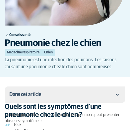
Conseils santé
Pneumonie chez le chien
Médecine respiratoire
Chien
La pneumonie est une infection des poumons. Les raisons
causant une pneumonie chez le chien sont nombreuses.
Dans cet article
Quels sont les symptômes d'une
Quels sont les symptômes d'une pneumonie chez le
pneumonie chez le chien ?
Un chien qui souffre d’une inflammation des poumons peut présenter
chien ?
plusieurs symptômes :
toux,
Diagnostic de la pneumonie chez le chien