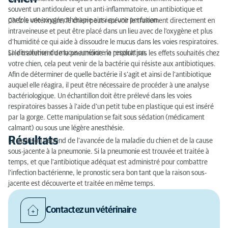
souvent un antidouleur et un anti-inflammatoire, un antibiotique et
parfois une oxygénothérapie ainsi qu’une perfusion.
Chez le vétérinaire, le chien peut recevoir le traitement directement en
intraveineuse et peut être placé dans un lieu avec de l’oxygène et plus
d’humidité ce qui aide à dissoudre le mucus dans les voies respiratoires.
La dissolution du mucus améliore la respiration.
Si le traitement de la pneumonie ne produit pas les effets souhaités chez
votre chien, cela peut venir de la bactérie qui résiste aux antibiotiques.
Afin de déterminer de quelle bactérie il s’agit et ainsi de l’antibiotique
auquel elle réagira, il peut être nécessaire de procéder à une analyse
bactériologique. Un échantillon doit être prélevé dans les voies
respiratoires basses à l’aide d’un petit tube en plastique qui est inséré
par la gorge. Cette manipulation se fait sous sédation (médicament
calmant) ou sous une légère anesthésie.
Résultats
La guérison dépend de l’avancée de la maladie du chien et de la cause
sous-jacente à la pneumonie. Si la pneumonie est trouvée et traitée à
temps, et que l'antibiotique adéquat est administré pour combattre
l’infection bactérienne, le pronostic sera bon tant que la raison sous-
jacente est découverte et traitée en même temps.
Contactez un vétérinaire