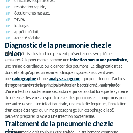
difficultés respiratoires,
respiration rapide,
Traitement de la pneumonie chez le chien
écoulements nasaux,
fièvre,
Résultats
léthargie,
appétit réduit,
activité réduite
Diagnostic de la pneumonie chez le
chien
Plusieurs états chez le chien peuvent présenter des symptômes
similaires à la pneumonie, comme une
infection par un ver parasitaire
,
une maladie cardiaque ou le cancer des poumons. Le diagnostic n’est
donc établi qu’après un examen clinique rigoureux souvent avec
une
radiographie
et une
analyse sanguine
, qui peut donner d’autres
renseignements concernant les raisons sous-jacentes à la pneumonie.
Il s’agit rarement de la principale infection bactérienne, mais plutôt
d'une infection bactérienne secondaire qui se produit lorsque le système
de défense des voies respiratoires et des poumons est compromis pour
une autre raison. Une infection virale, une maladie fongique, l’inhalation
d’un corps étranger ou un megaœsophage (un œsophage dilaté)
peuvent préparer la voie à une infection bactérienne.
Traitement de la pneumonie chez le
chien
Une pneumonie doit toujours être traitée. Le traitement comprend