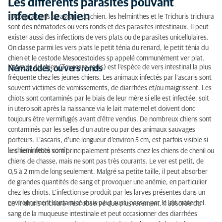
Les différents parasites pouvant
Les différents parasites pouvant infecter le chien
infecter le chien
Toxocara canis ou ascaris du chien, les helminthes et le Trichuris trichiura
sont des nématodes ou vers ronds et des parasites intestinaux. Il peut
Les symptômes de parasites intestinaux et
exister aussi des infections de vers plats ou de parasites unicellulaires.
d’échinococcose chez le chien
On classe parmi les vers plats le petit ténia du renard, le petit ténia du
chien et le cestode Mesocestoides sp appelé communément ver plat.
Diagnostic
L’ascaris du chien (Toxocara canis) est l'espèce de vers intestinal la plus
Nématodes, ou vers ronds
fréquente chez les jeunes chiens. Les animaux infectés par l'ascaris sont
Comment traiter les parasites intestinaux chez le
souvent victimes de vomissements, de diarrhées et/ou maigrissent. Les
chien ?
chiots sont contaminés par le biais de leur mère si elle est infectée, soit
in utero soit après la naissance via le lait maternel et doivent donc
toujours être vermifugés avant d'être vendus. De nombreux chiens sont
contaminés par les selles d'un autre ou par des animaux sauvages
porteurs. L’ascaris, d’une longueur d’environ 5 cm, est parfois visible si
le chien infecté vomit.
Les helminthes sont principalement présents chez les chiens de chenil ou
chiens de chasse, mais ne sont pas très courants. Le ver est petit, de
0,5 à 2 mm de long seulement. Malgré sa petite taille, il peut absorber
de grandes quantités de sang et provoquer une anémie, en particulier
chez les chiots. L'infection se produit par les larves présentes dans un
environnement contaminé mais peut aussi passer par le lait maternel.
Le Trichuris trichiura n'est observé que plus rarement. Il absorbe du
sang de la muqueuse intestinale et peut occasionner des diarrhées