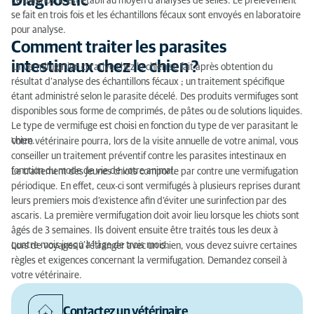
Diagnostic
Le diagnostic est établi au moyen d'analyses de selles. Le prélèvement
se fait en trois fois et les échantillons fécaux sont envoyés en laboratoire
pour analyse.
Comment traiter les parasites
intestinaux chez le chien ?
La vermifugation curative chez le chien se fait après obtention du
résultat d’analyse des échantillons fécaux ; un traitement spécifique
étant administré selon le parasite décelé. Des produits vermifuges sont
disponibles sous forme de comprimés, de pâtes ou de solutions liquides.
Le type de vermifuge est choisi en fonction du type de ver parasitant le
chien.
Votre vétérinaire pourra, lors de la visite annuelle de votre animal, vous
conseiller un traitement préventif contre les parasites intestinaux en
fonction du mode de vie de votre animal.
Le traitement des jeunes chiots comporte par contre une vermifugation
périodique. En effet, ceux-ci sont vermifugés à plusieurs reprises durant
leurs premiers mois d’existence afin d’éviter une surinfection par des
ascaris. La première vermifugation doit avoir lieu lorsque les chiots sont
âgés de 3 semaines. Ils doivent ensuite être traités tous les deux à
quatre mois jusqu’à l’âge de trois mois.
Lors de voyages à l'étranger avec un chien, vous devez suivre certaines
règles et exigences concernant la vermifugation. Demandez conseil à
votre vétérinaire.
Contactez un vétérinaire