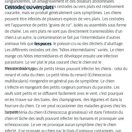
sanguinolentes, un amaigrissement et des douleurs abdominales.
L’infection chez le chien par les cestodes ou vers plats est relativement
Cestodes, ou vers plats
courante, mais se produit généralement sans symptômes. Les chiens
peuvent être infestés de plusieurs espèces de vers plats. Les cestodes
ont l’apparence de petits “grains de riz”, isolés ou assemblés sous forme
de chaîne. Les vers plats ne sont pas directement transmissibles d’un
chien à un autre, la contamination se fait par l’intermédiaire d’autres
animaux tels que
les puces
, le poisson cru ou des déchets d’abattage.
Les différents cestodes ont des "hôtes intermédiaires" variés. Le chien
mange ces hôtes intermédiaires et développe ensuite une infection
parasitaire. Le ver plat le plus courant chez le chien est le
Mesocestoides sp.
Il existe deux types de petits ténias pouvant infecter les chiens : celui du
renard et celui du chien. Le petit ténia du renard (Echinococcus
multilocularis) n'engendre en général pas de symptôme. Le chien
s'infecte en mangeant des petits rongeurs porteurs du parasite. Les
œufs sont petits et se diffusent facilement avec le vent, c'est pourquoi
on les trouve sur des baies, des champignons, des légumes et dans la
fourrure du chien. Ce ver peut occasionner des maladies graves chez les
humains.
Le petit ténia du chien (Echinococcus granulosus) vit dans l'intestin du
chien et lâche des œufs pouvant infecter les humains et provoquer une
echinococcose. Le ver ne provoque aucun symptôme chez le chien
infecté. Il se propage au chien par le biais d'animaux contaminés, par