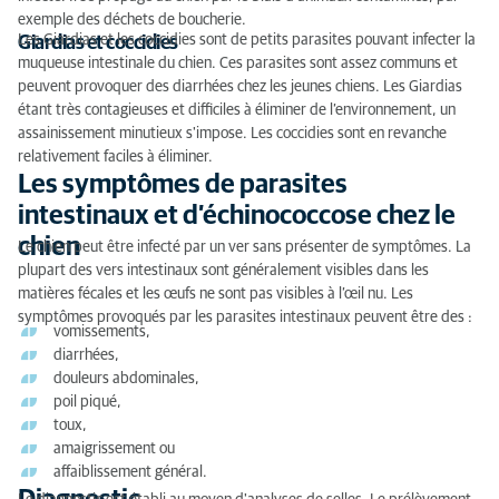
exemple des déchets de boucherie.
Les Giardias et les coccidies sont de petits parasites pouvant infecter la
Giardias et coccidies
muqueuse intestinale du chien. Ces parasites sont assez communs et
peuvent provoquer des diarrhées chez les jeunes chiens. Les Giardias
étant très contagieuses et difficiles à éliminer de l’environnement, un
assainissement minutieux s'impose. Les coccidies sont en revanche
relativement faciles à éliminer.
Les symptômes de parasites
intestinaux et d’échinococcose chez le
chien
Le chien peut être infecté par un ver sans présenter de symptômes. La
plupart des vers intestinaux sont généralement visibles dans les
matières fécales et les œufs ne sont pas visibles à l’œil nu. Les
symptômes provoqués par les parasites intestinaux peuvent être des :
vomissements,
diarrhées,
douleurs abdominales,
poil piqué,
toux,
amaigrissement ou
affaiblissement général.