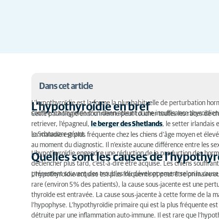
Dans cet article
L’hypothyroïdie est la forme la plus habituelle de perturbation hor
L’hypothyroïdie en bref
souffre. La thyroïde d’un chien atteint d'une insuffisance thyroïd
L’hypothyroïdie en bref
Cette pathologie endocrinienne peut toucher toutes les races de chi
retriever, l’épagneul,
le berger des Shetlands
, le setter irlandais 
Quelles sont les causes de l'hypothyroïdie chez le 
le Schnauzer géant.
La maladie est plus fréquente chez les chiens d’âge moyen et élevé,
au moment du diagnostic. Il n’existe aucune différence entre les s
Quels sont les symptômes de l'hypothyroïdie chez 
L’hypothyroïdie engendre une réduction de la production des horm
Quelles sont les causes de l'hypothyr
déclencher plus tard, c’est-à-dire être acquise. Les chiens souffrant
Diagnostic de l’insuffisance thyroïdienne
présentent souvent des troubles du développement selon la cause 
L’hypothyroïdie acquise est plus fréquente et peut être primaire ou 
rare (environ 5 % des patients), la cause sous-jacente est une pert
Le traitement de l'hypothyroïdie chez le chien
thyroïde est entravée. La cause sous-jacente à cette forme de la m
l’hypophyse. L’hypothyroïdie primaire qui est la plus fréquente es
détruite par une inflammation auto-immune. Il est rare que l’hypot