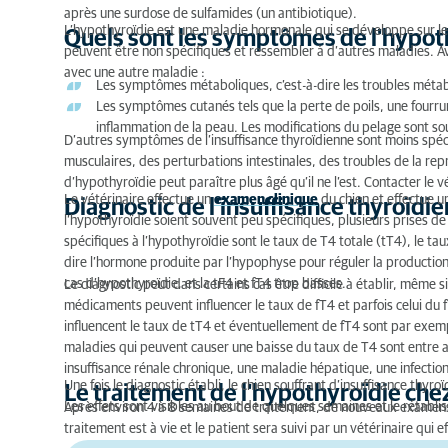
après une surdose de sulfamides (un antibiotique).
L’hypothyroïdie est une maladie hormonale qui se développe sur l
Quels sont les symptômes de l'hypoth
peuvent être non spécifiques et ressembler à d’autres maladies. Av
avec une autre maladie :
Les symptômes métaboliques, c’est-à-dire les troubles métabo
Les symptômes cutanés tels que la perte de poils, une fourru
inflammation de la peau. Les modifications du pelage sont s
D’autres symptômes de l’insuffisance thyroïdienne sont moins s
musculaires, des perturbations intestinales, des troubles de la rep
d’hypothyroïdie peut paraître plus âgé qu’il ne l’est. Contacter le 
Le vétérinaire effectue un
examen clinique
du chien et effectue u
Diagnostic de l’insuffisance thyroïdi
l’hypothyroïdie soient souvent peu spécifiques, plusieurs prises 
spécifiques à l’hypothyroïdie sont le taux de T4 totale (tT4), le ta
dire l’hormone produite par l’hypophyse pour réguler la producti
cas d’hypothyroïdie, et la tF4 et fT4 trop basses.
Le diagnostic peut dans certains cas être difficile à établir, même 
médicaments peuvent influencer le taux de fT4 et parfois celui du
influencent le taux de tT4 et éventuellement de fT4 sont par exempl
maladies qui peuvent causer une baisse du taux de T4 sont entre a
insuffisance rénale chronique, une maladie hépatique, une infection
Une fois le diagnostic établi, le chien souffrant d’insuffisance th
Le traitement de l'hypothyroïdie chez
Les effets sont visibles au bout de quelques semaines et le rétabl
Après environ 4 à 8 semaines de traitement, de nouveaux examens s
traitement est à vie et le patient sera suivi par un vétérinaire qui