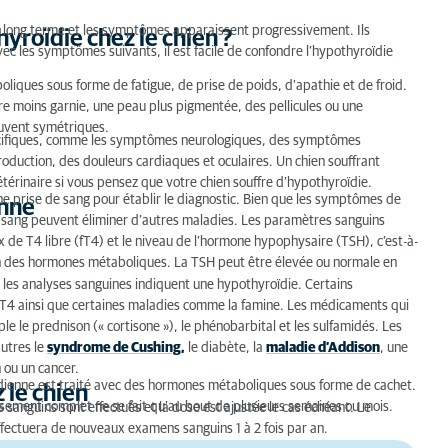
e long terme et les symptômes apparaissent progressivement. Ils
yroïdie chez le chien ?
ec les symptômes suivants, il est facile de confondre l’hypothyroïdie
liques sous forme de fatigue, de prise de poids, d’apathie et de froid.
re moins garnie, une peau plus pigmentée, des pellicules ou une
ouvent symétriques.
pécifiques, comme les symptômes neurologiques, des symptômes
roduction, des douleurs cardiaques et oculaires. Un chien souffrant
vétérinaire si vous pensez que votre chien souffre d’hypothyroïdie.
ne prise de sang pour établir le diagnostic. Bien que les symptômes de
enne
de sang peuvent éliminer d’autres maladies. Les paramètres sanguins
ux de T4 libre (fT4) et le niveau de l’hormone hypophysaire (TSH), c’est-à-
on des hormones métaboliques. La TSH peut être élevée ou normale en
si les analyses sanguines indiquent une hypothyroïdie. Certains
 fT4 ainsi que certaines maladies comme la famine. Les médicaments qui
e le prednison (« cortisone »), le phénobarbital et les sulfamidés. Les
utres le
syndrome de Cushing
,
le diabète, la
maladie d’Addison
, une
 ou un cancer.
yroïdienne est traité avec des hormones métaboliques sous forme de cachet.
 le chien
issement complet ne se fait qu’au bout de plusieurs semaines ou mois.
anguins sont effectués et la dose est ajustée le cas échéant. Le
 effectuera de nouveaux examens sanguins 1 à 2 fois par an.