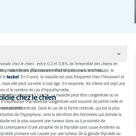
monale chez le chien : entre 0,2 et 0,8 % de l’ensemble des chiens en
ienne produit moins d’hormones métaboliques que la normale.
en, mais elle est plus courante chez le doberman, le schnauzer, le
et le
teckel
. En France, la maladie est plus fréquente chez l’Hovawart et
chien
 mais elle peut survenir à tout âge. En moyenne, les chiens ont sept ans
exes et le nombre de cas d’hypothyroïdie.
le chien ?
ones thyroïdiennes T3 et T4. La maladie peut être congénitale ou se
oïdie chez le chien
 d'insuffisance thyroïdienne congénitale sont souvent de petite taille et
sous-jacente.
secondaire/centrale. Dans le cas de la forme centrale, qui est la plus
urbation de l’hypophyse, ainsi la sécrétion des hormones qui stimule la
aladie est le plus souvent une tumeur dans ou à proximité de
t la conséquence d’une atrophie de la thyroïde sans cause évidente ou
hyroïdie primaire soit causée par une tumeur de la glande thyroïde ou