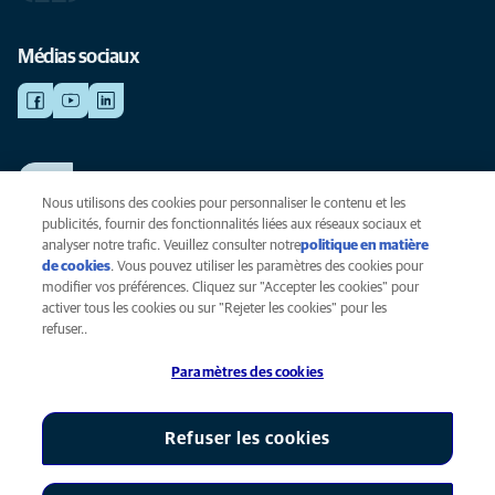
Médias sociaux
TRAVAILLER CHEZ ANICURA
Voir nos offres d'emploi
Nous utilisons des cookies pour personnaliser le contenu et les
publicités, fournir des fonctionnalités liées aux réseaux sociaux et
analyser notre trafic. Veuillez consulter notre
politique en matière
de cookies
(opens in a new tab)
. Vous pouvez utiliser les paramètres des cookies pour
Vie privée
modifier vos préférences. Cliquez sur "Accepter les cookies" pour
Légal
activer tous les cookies ou sur "Rejeter les cookies" pour les
Cookies
refuser..
Accessibilité
Paramètres des cookies
Presse
Global Human Rights
AniCura est une filiale de Mars, Inc © 2026
Refuser les cookies