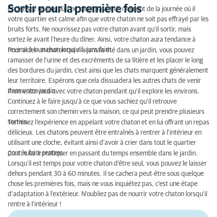
Sortir pour la première fois
Choisissez un jour où il ne pleut pas et un moment de la journée où il
votre quartier est calme afin que votre chaton ne soit pas effrayé par les
bruits forts. Ne nourrissez pas votre chaton avant qu'il sortir, mais
sortez-le avant l'heure du dîner. Ainsi, votre chaton aura tendance à
revenir à la maison lorsqu'il aura faim.
Pour aider un chaton qui n'a jamais été dans un jardin, vous pouvez
ramasser de l'urine et des excréments de sa litière et les placer le long
des bordures du jardin, c'est ainsi que les chats marquent généralement
leur territoire. Espérons que cela dissuadera les autres chats de venir
dans votre jardin.
Promenez-vous avec votre chaton pendant qu'il explore les environs.
Continuez à le faire jusqu'à ce que vous sachiez qu'il retrouve
correctement son chemin vers la maison, ce qui peut prendre plusieurs
sorties.
Terminez l'expérience en appelant votre chaton et en lui offrant un repas
délicieux. Les chatons peuvent être entraînés à rentrer à l'intérieur en
utilisant une cloche, évitant ainsi d'avoir à crier dans tout le quartier
pour le faire rentrer.
Continuez à pratiquer en passant du temps ensemble dans le jardin.
Lorsqu'il est temps pour votre chaton d'être seul, vous pouvez le laisser
dehors pendant 30 à 60 minutes. Il se cachera peut-être sous quelque
chose les premières fois, mais ne vous inquiétez pas, c'est une étape
d'adaptation à l'extérieur. N'oubliez pas de nourrir votre chaton lorsqu'il
rentre à l'intérieur !