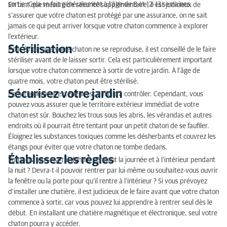
sortie. Cela se fait généralement à l'âge de 8 et 12-13 semaines.
En tant que mesure de sécurité supplémentaire, il est judicieux de
s'assurer que votre chaton est protégé par une assurance, on ne sait
jamais ce qui peut arriver lorsque votre chaton commence à explorer
l'extérieur.
Stérilisation
Pour éviter que votre chaton ne se reproduise, il est conseillé de le faire
stériliser avant de le laisser sortir. Cela est particulièrement important
lorsque votre chaton commence à sortir de votre jardin. À l'âge de
quatre mois, votre chaton peut être stérilisé.
Sécurisez votre jardin
L'environnement extérieur est difficile à contrôler. Cependant, vous
pouvez vous assurer que le territoire extérieur immédiat de votre
chaton est sûr. Bouchez les trous sous les abris, les vérandas et autres
endroits où il pourrait être tentant pour un petit chaton de se faufiler.
Éloignez les substances toxiques comme les désherbants et couvrez les
étangs pour éviter que votre chaton ne tombe dedans.
Établissez les règles
Votre chaton sera-t-il dehors pendant la journée et à l'intérieur pendant
la nuit ? Devra-t-il pouvoir rentrer par lui-même ou souhaitez-vous ouvrir
la fenêtre ou la porte pour qu'il rentre à l'intérieur ? Si vous prévoyez
d'installer une chatière, il est judicieux de le faire avant que votre chaton
commence à sortir, car vous pouvez lui apprendre à rentrer seul dès le
début. En installant une chatière magnétique et électronique, seul votre
chaton pourra y accéder.