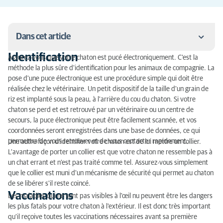
Dans cet article
Identification
Assurez-vous que votre chaton est pucé électroniquement. C'est la
Identification
méthode la plus sûre d'identification pour les animaux de compagnie. La
pose d'une puce électronique est une procédure simple qui doit être
Vaccinations
réalisée chez le vétérinaire. Un petit dispositif de la taille d'un grain de
riz est implanté sous la peau, à l'arrière du cou du chaton. Si votre
Stérilisation
chaton se perd et est retrouvé par un vétérinaire ou un centre de
secours, la puce électronique peut être facilement scannée, et vos
Sécurisez votre jardin
coordonnées seront enregistrées dans une base de données, ce qui
permettra de vous retrouver et de vous contacter rapidement.
Une autre façon d'identifier votre chaton est de lui mettre un collier.
Établissez les règles
L'avantage de porter un collier est que votre chaton ne ressemble pas à
un chat errant et n'est pas traité comme tel. Assurez-vous simplement
Sortir pour la première fois
que le collier est muni d'un mécanisme de sécurité qui permet au chaton
de se libérer s'il reste coincé.
Vaccinations
Les maladies qui ne sont pas visibles à l'œil nu peuvent être les dangers
les plus fatals pour votre chaton à l'extérieur. Il est donc très important
qu'il reçoive toutes les vaccinations nécessaires avant sa première