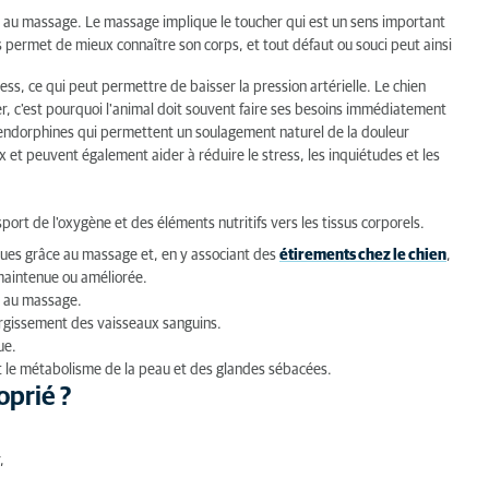
âce au massage. Le massage implique le toucher qui est un sens important
permet de mieux connaître son corps, et tout défaut ou souci peut ainsi
ss, ce qui peut permettre de baisser la pression artérielle. Le chien
er, c'est pourquoi l'animal doit souvent faire ses besoins immédiatement
endorphines qui permettent un soulagement naturel de la douleur
 et peuvent également aider à réduire le stress, les inquiétudes et les
sport de l'oxygène et des éléments nutritifs vers les tissus corporels.
ques grâce au massage et, en y associant des
étirements chez le chien
,
maintenue ou améliorée.
e au massage.
largissement des vaisseaux sanguins.
ue.
 le métabolisme de la peau et des glandes sébacées.
oprié ?
,