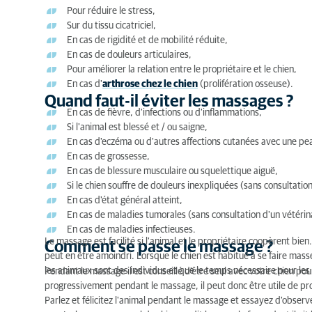
Pour réduire le stress,
Sur du tissu cicatriciel,
En cas de rigidité et de mobilité réduite,
En cas de douleurs articulaires,
Pour améliorer la relation entre le propriétaire et le chien,
En cas d'
arthrose chez le chien
(prolifération osseuse).
Quand faut-il éviter les massages ?
En cas de fièvre, d'infections ou d'inflammations,
Si l'animal est blessé et / ou saigne,
En cas d'eczéma ou d'autres affections cutanées avec une p
En cas de grossesse,
En cas de blessure musculaire ou squelettique aiguë,
Si le chien souffre de douleurs inexpliquées (sans consultation
En cas d'état général atteint,
En cas de maladies tumorales (sans consultation d'un vétérin
En cas de maladies infectieuses.
Le massage est facilité si l'animal et le propriétaire coopèrent bien. S
Comment se passe le massage ?
peut en être amoindri. Lorsque le chien est habitué à se faire mas
les animaux sont des individus et que le temps nécessaire pour les 
Pendant le massage il est conseillé d'être seul avec votre chien pou
progressivement pendant le massage, il peut donc être utile de pro
Parlez et félicitez l'animal pendant le massage et essayez d'observer 