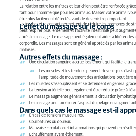
les chiens athlètes.
Autres effets du massage :
La relation entre les maîtres et leur chien peut être renforcée gr
tant pour l'homme que pour les animaux. Masser votre animal vous 
Dans quels cas le massage est-il approprié ?
être plus facilement détecté avant de devenir trop important.
Le toucher et le contact permettent de réduire les hormones de stre
L'effet du massage sur le corps
Quand faut-il éviter les massages ?
peut respirer plus lentement et l'activité intestinale peut augment
après le massage. Le massage peut également aider à libérer des 
Comment se passe le massage ?
corporelle. Les massages sont en général appréciés par les animaux
malaises.
Souvenez-vous
Autres effets du massage :
Une circulation sanguine accrue localement qui facilite le tran
Les muscles et les tendons peuvent devenir plus élasti
l'amplitude de mouvement des articulations peut être 
Les muscles s'assouplissent et se détendent en général grâc
La tension artérielle peut également être réduite grâce à l'é
Le massage augmente généralement la circulation lymphatiq
Le massage peut améliorer l'aspect du pelage en augmentant
Dans quels cas le massage est-il appr
En cas de tensions musculaires,
Courbatures ou douleur,
Mauvaise circulation et inflammations qui peuvent en résulter
Échauffement avant étirement,