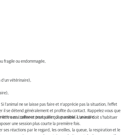
eau fragile ou endommagée,
 d'un vétérinaire),
aire),
i l'animal ne se laisse pas faire et n'apprécie pas la situation, l'effet
ser il se détend généralement et profite du contact. Rappelez-vous que
mettre en confiance peut varier d'un animal à un autre.
r être aussi calme et tranquille que possible. L’animal doit s’habituer
poser une session plus courte la première fois.
ses réactions par le regard, les oreilles, la queue, la respiration et le