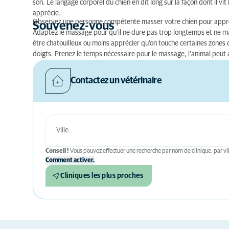
son. Le langage corporel du chien en dit long sur la façon dont il vi
apprécie.
Observez une personne compétente masser votre chien pour appren
Souvenez-vous
Adaptez le massage pour qu'il ne dure pas trop longtemps et ne m
être chatouilleux ou moins apprécier qu'on touche certaines zones 
doigts. Prenez le temps nécessaire pour le massage, l'animal peut 
Contactez un vétérinaire
Conseil !
Vous pouvez effectuer une recherche par nom de clinique, par vil
Comment activer.
Cliniques les plus proches