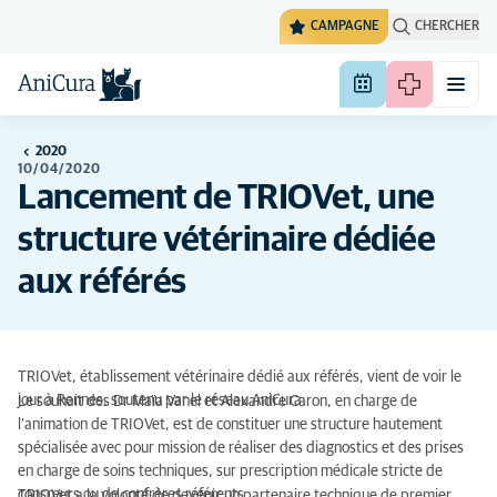
CAMPAGNE
CHERCHER
2020
10/04/2020
Lancement de TRIOVet, une
structure vétérinaire dédiée
aux référés
TRIOVet, établissement vétérinaire dédié aux référés, vient de voir le
jour à Rennes, soutenu par le réseau AniCura.
Le souhait des Dr Maïa Vanel et Alexandre Caron, en charge de
l’animation de TRIOVet, est de constituer une structure hautement
spécialisée avec pour mission de réaliser des diagnostics et des prises
en charge de soins techniques, sur prescription médicale stricte de
consœurs ou de confrères référents.
TRIOVet a la volonté de devenir un partenaire technique de premier