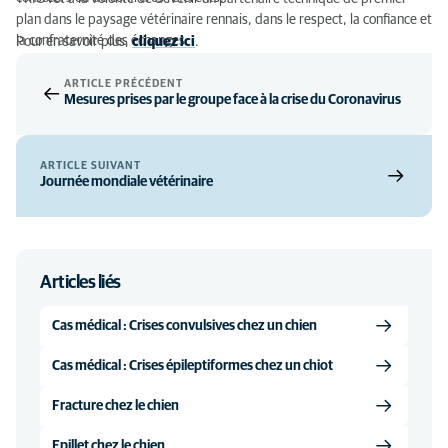
plan dans le paysage vétérinaire rennais, dans le respect, la confiance et
la confraternité des échanges.
Pour en savoir plus,
cliquez ici
.
ARTICLE PRÉCÉDENT
Mesures prises par le groupe face à la crise du Coronavirus
ARTICLE SUIVANT
Journée mondiale vétérinaire
Articles liés
Cas médical : Crises convulsives chez un chien
Cas médical : Crises épileptiformes chez un chiot
Fracture chez le chien
Epillet chez le chien