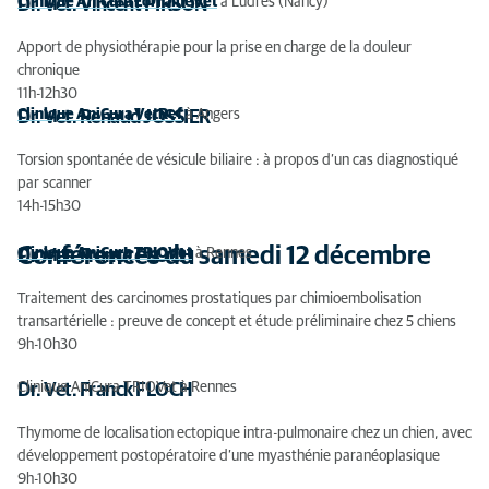
Clinique AniCura LorraineVet
à Ludres (Nancy)
Dr. Vet. Vincent PIRSON
Apport de physiothérapie pour la prise en charge de la douleur
chronique
11h-12h30
Clinique AniCura VetRef
à Angers
Dr. Vet. Renaud JOSSIER
Torsion spontanée de vésicule biliaire : à propos d’un cas diagnostiqué
par scanner
14h-15h30
Conférences du samedi 12 décembre
Clinique AniCura TRIOVet
à Rennes
Dr. Vet. Franck FLOCH
Traitement des carcinomes prostatiques par chimioembolisation
transartérielle : preuve de concept et étude préliminaire chez 5 chiens
9h-10h30
Clinique AniCura TRIOVet à Rennes
Dr. Vet. Franck FLOCH
Thymome de localisation ectopique intra-pulmonaire chez un chien, avec
développement postopératoire d’une myasthénie paranéoplasique
9h-10h30