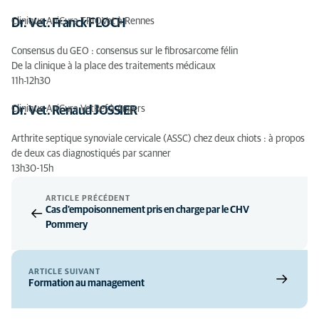
Clinique AniCura TRIOVet à Rennes
Dr. Vet. Franck FLOCH
Consensus du GEO : consensus sur le fibrosarcome félin
De la clinique à la place des traitements médicaux
11h-12h30
Clinique AniCura VetRef à Angers
Dr. Vet. Renaud JOSSIER
Arthrite septique synoviale cervicale (ASSC) chez deux chiots : à propos
de deux cas diagnostiqués par scanner
13h30-15h
ARTICLE PRÉCÉDENT
Cas d'empoisonnement pris en charge par le CHV
Pommery
ARTICLE SUIVANT
Formation au management