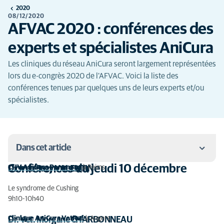
2020
08/12/2020
AFVAC 2020 : conférences des
experts et spécialistes AniCura
Les cliniques du réseau AniCura seront largement représentées
lors du e-congrès 2020 de l'AFVAC. Voici la liste des
conférences tenues par quelques uns de leurs experts et/ou
spécialistes.
Dans cet article
Conférences du jeudi 10 décembre
CHV AniCura Pommery
à Reims
Dr. Vet. Suzy VALENTIN
Conférences du jeudi 10 décembre
Le syndrome de Cushing
Conférences du vendredi 11 décembre
9h10-10h40
Conférences du samedi 12 décembre
Clinique AniCura VetRef
à Angers
Dr. Vet. Morgane CHARBONNEAU