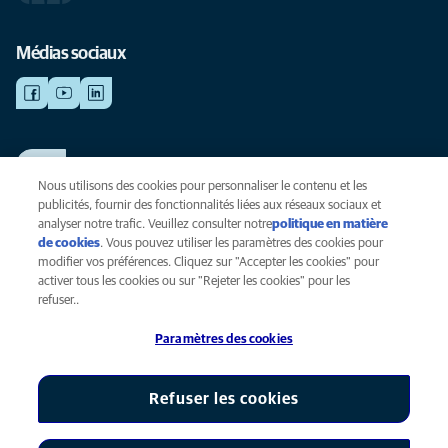
Médias sociaux
TRAVAILLER CHEZ ANICURA
Voir nos offres d'emploi
Nous utilisons des cookies pour personnaliser le contenu et les
publicités, fournir des fonctionnalités liées aux réseaux sociaux et
analyser notre trafic. Veuillez consulter notre
politique en matière
de cookies
(opens in a new tab)
. Vous pouvez utiliser les paramètres des cookies pour
Vie privée
modifier vos préférences. Cliquez sur "Accepter les cookies" pour
Légal
activer tous les cookies ou sur "Rejeter les cookies" pour les
Cookies
refuser..
Accessibilité
Paramètres des cookies
Presse
Global Human Rights
AniCura est une filiale de Mars, Inc © 2026
Refuser les cookies