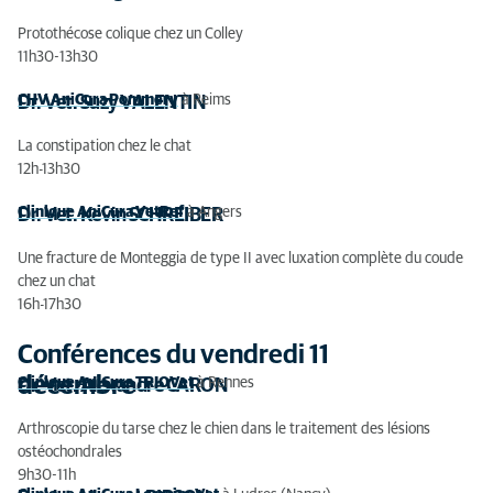
Protothécose colique chez un Colley
11h30-13h30
CHV AniCura Pommery
à Reims
Dr. Vet. Suzy VALENTIN
La constipation chez le chat
12h-13h30
Clinique AniCura VetRef
à Angers
Dr. Vet. Kevin SCHREIBER
Une fracture de Monteggia de type II avec luxation complète du coude
chez un chat
16h-17h30
Conférences du vendredi 11
décembre
Clinique AniCura TRIOVet
à Rennes
Dr. Vet. Alexandre CARON
Arthroscopie du tarse chez le chien dans le traitement des lésions
ostéochondrales
9h30-11h