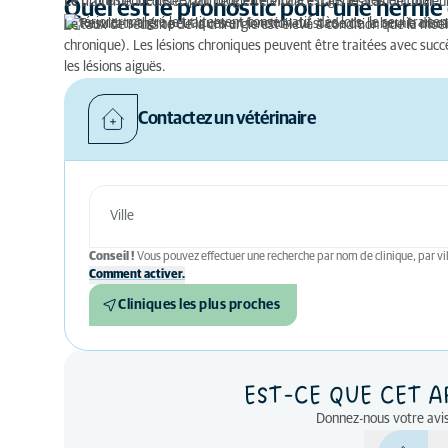
Le pronostic de cette pathologie cervicale est généralement bon.
Le traitement conservatif peut être efficace dans les cas de doule
Quel est le pronostic pour une hernie 
détériorer malgré le traitement conservatif, dès lors, le seul traite
Le taux de réussite de la chirurgie est élevé à condition que la mo
chronique). Les lésions chroniques peuvent être traitées avec succ
les lésions aiguës.
Contactez un vétérinaire
Conseil !
Vous pouvez effectuer une recherche par nom de clinique, par vil
Comment activer.
Cliniques les plus proches
EST-CE QUE CET A
Donnez-nous votre avis