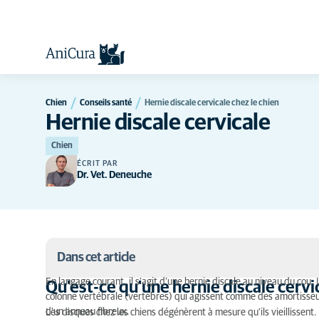
Chien
Conseils santé
Hernie discale cervicale chez le chien
Hernie discale cervicale
Chien
ÉCRIT PAR
Dr. Vet. Deneuche
Dans cet article
En langage courant, il s’agit d’une hernie discale au niveau du cou.
Qu'est-ce qu'une hernie discale cervic
colonne vertébrale (vertèbres) qui agissent comme des amortisseurs 
Qu'est-ce qu'une hernie discale cervicale ?
d'un anneau fibreux.
Les disques chez les chiens dégénèrent à mesure qu'ils vieillissen