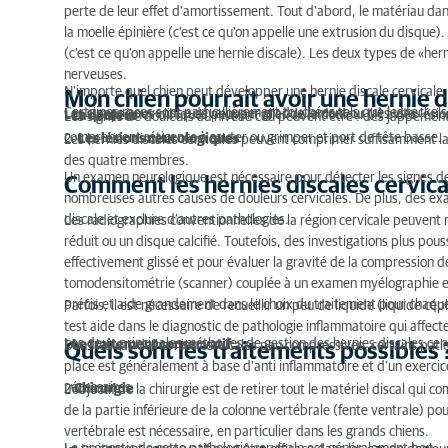
Mon chien pourrait avoir une hernie discale cervic
perte de leur effet d'amortissement. Tout d'abord, le matériau dans
la moelle épinière (c'est ce qu'on appelle une extrusion du disque).
Comment les hernies discales cervicales sont-elle
(c'est ce qu'on appelle une hernie discale). Les deux types de «he
nerveuses.
Quels sont les traitements possibles ?
N'importe quel chien peut développer une hernie discale cervicale, 
Mon chien pourrait avoir une hernie d
Certaines races sont particulièrement touchées tels que les teckels
Les signes peuvent se développer graduellement ou très vite.
Les symptômes cliniques peuvent aller de la douleur (1) à des lési
1
La douleur
Les signes de douleurs au niveau cou peuvent être : des jappements,
Quel est le pronostic pour une hernie discale cervi
comprennent réticence à sauter ou grimper et port de tête basse.
2.
Les lésions neurologiques
Les hernies discales cervicales peuvent comprimer suffisamment la
des quatre membres.
Un examen neurologique est nécessaire pour détecter les signes de l
Comment les hernies discales cervica
nombreuses autres causes de douleurs cervicales. De plus, des e
discale et exclure d’autres pathologies.
Les radiographies conventionnelles de la région cervicale peuvent
réduit ou un disque calcifié. Toutefois, des investigations plus po
effectivement glissé et pour évaluer la gravité de la compression d
tomodensitométrie (scanner) couplée à un examen myélographie est 
précis et aide grandement dans le choix du traitement pour chaqu
Parfois, il est nécessaire de recueillir un peu de liquide (liquide c
test aide dans le diagnostic de pathologie inflammatoire qui affec
Les deux principales méthodes de gestion des hernies discales cervi
1
Le traitement conservatif
Dans les cas de hernies cervicales peu compressives, certains pati
Quels sont les traitements possibles 
place est généralement à base d’anti inflammatoire et d’un exerci
nécessaires.
2
Chirurgie
L’objectif de la chirurgie est de retirer tout le matériel discal qui 
de la partie inférieure de la colonne vertébrale (fente ventrale) pou
vertébrale est nécessaire, en particulier dans les grands chiens.