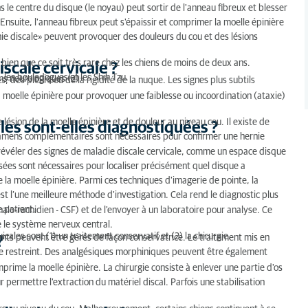
ale ?
 le centre du disque (le noyau) peut sortir de l'anneau fibreux et blesser
 Ensuite, l'anneau fibreux peut s'épaissir et comprimer la moelle épinière
s diagnostiquées ?
rnie discale» peuvent provoquer des douleurs du cou et des lésions
bien que ce soit très rare chez les chiens de moins de deux ans.
iscale cervicale ?
, les bouledogues et les Shih Tzu.
ons neurologiques (2)
 des pleurs ou de la rigidité de la nuque. Les signes plus subtils
cale ?
 moelle épinière pour provoquer une faiblesse ou incoordination (ataxie)
ésion de la moelle épinière et de douleur au niveau cou. Il existe de
les sont-elles diagnostiquées ?
xamens complémentaires sont nécessaires pour confirmer une hernie
 révéler des signes de maladie discale cervicale, comme un espace disque
ussées sont nécessaires pour localiser précisément quel disque a
e la moelle épinière. Parmi ces techniques d'imagerie de pointe, la
l’une meilleure méthode d'investigation. Cela rend le diagnostic plus
e patient.
éphalo-rachidien - CSF) et de l'envoyer à un laboratoire pour analyse. Ce
te le système nerveux central.
cales sont (1) un traitement conservatif et (2) la chirurgie.
ents peuvent être gérés de façon conservatrice. Le traitement mis en
?
ce restreint. Des analgésiques morphiniques peuvent être également
comprime la moelle épinière. La chirurgie consiste à enlever une partie d'os
r permettre l'extraction du matériel discal. Parfois une stabilisation