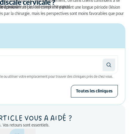
urs au niveau du cou. Malheureusement, certains chiens continuent à se
discale cervicale ?
ment possible est le traitement chirurgical.
elle épinière n'ait pas été comprimé pendant une longue période (lésion
ès par la chirurgie, mais les perspectives sont moins favorables que pour
le ou utiliser votre emplacement pour trouver des cliniques près de chez vous.
Toutes les cliniques
RTICLE VOUS A AIDÉ ?
. Vos retours sont essentiels.