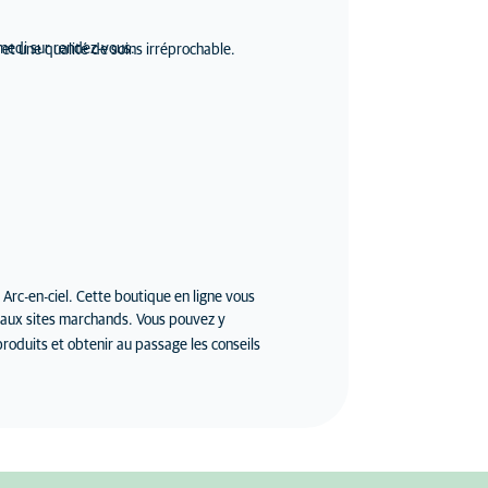
amedi sur rendez-vous.
 et une qualité de soins irréprochable.
Arc-en-ciel. Cette boutique en ligne vous
rt aux sites marchands. Vous pouvez y
produits et obtenir au passage les conseils