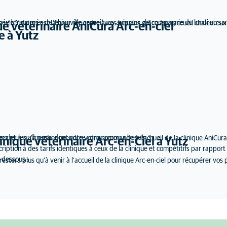
située à Yutz près de Thionville accueil vos animaux de compagnie du lundi au s
 vétérinaires est là pour répondre à vos besoins grâce à un accueil chaleureux
ue vétérinaire AniCura Arc-en-ciel
e à Yutz
mander les aliments dont votre compagnon a besoin ?
z plus qu'à passer prendre votre commande à l'accueil de la clinique AniCura 
linique vétérinaire Arc-en-Ciel à Yutz
ription à des tarifs identiques à ceux de la clinique et compétitifs par rappo
i-dessous :
estera plus qu'à venir à l'accueil de la clinique Arc-en-ciel pour récupérer vos 