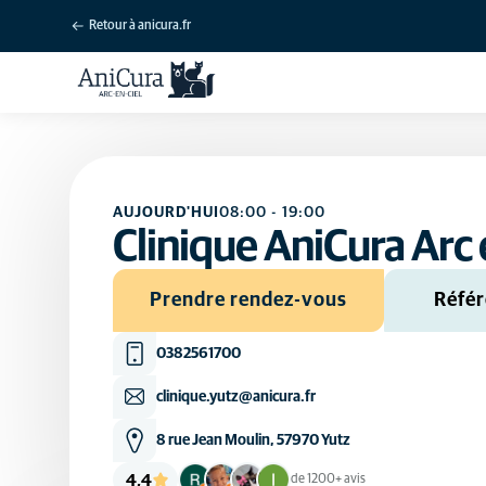
Retour à anicura.fr
AUJOURD'HUI
08:00
-
19:00
Clinique AniCura Arc e
Prendre rendez-vous
Référ
0382561700
clinique.yutz@anicura.fr
8 rue Jean Moulin, 57970 Yutz
4,4
de 1200+ avis