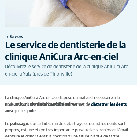
Services
Le service de dentisterie de la
clinique AniCura Arc-en-ciel
Découvrez le service de dentisterie de la clinique AniCura Arc-
en-ciel à Yutz (près de Thionville)
La clinique AniCura Arc-en-ciel dispose du matériel nécessaire à la
pratique de la
dentisterie vétérinaire
.
Nous utilisons une
unité dentaire
qui permet de
détartrer
les dents
ainsi que les
polir
.
Le
polissage
, qui se fait en fin de détartrage et quand les dents sont
propres, est une étape très importante puisqu'elle va renforcer l'émail
dentaire et donc ralentir la création d'une future plaque de tartre.