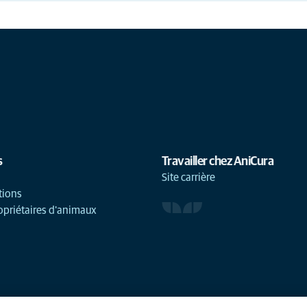
s
Travailler chez AniCura
Site carrière
tions
opriétaires d'animaux