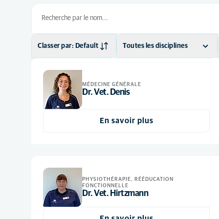
Classer par: Default
Toutes les disciplines
Default
Chirurgie
(6)
Ordre alphabétique
Dentisterie
(1)
MÉDECINE GÉNÉRALE
Dr. Vet. Denis
Imagerie médicale
(1)
Médecine générale
(8)
En savoir plus
Physiothérapie
(2)
PHYSIOTHÉRAPIE, RÉÉDUCATION
FONCTIONNELLE
Dr. Vet. Hirtzmann
En savoir plus