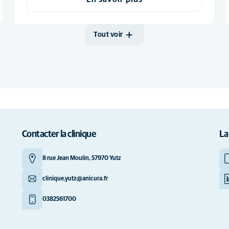
Tout voir
Contacter la clinique
La
8 rue Jean Moulin, 57970 Yutz
clinique.yutz@anicura.fr
0382561700