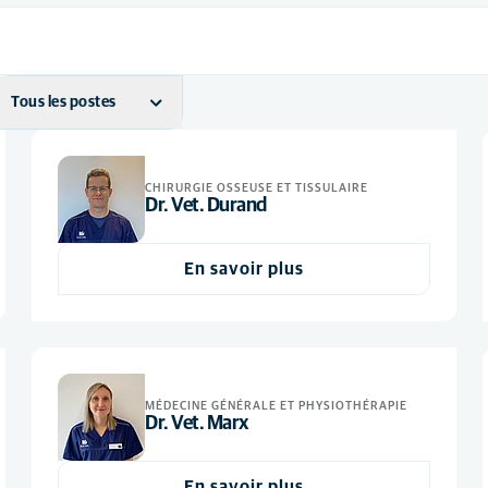
Tous les postes
ASV
(14)
Vétérinaire
(8)
CHIRURGIE OSSEUSE ET TISSULAIRE
Dr. Vet. Durand
En savoir plus
MÉDECINE GÉNÉRALE ET PHYSIOTHÉRAPIE
Dr. Vet. Marx
En savoir plus