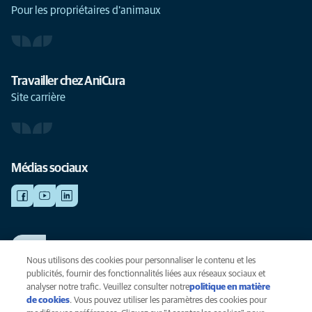
Pour les propriétaires d'animaux
Travailler chez AniCura
Site carrière
Médias sociaux
TRAVAILLER CHEZ ANICURA
Voir nos offres d'emploi
Nous utilisons des cookies pour personnaliser le contenu et les
publicités, fournir des fonctionnalités liées aux réseaux sociaux et
analyser notre trafic. Veuillez consulter notre
politique en matière
de cookies
(opens in a new tab)
. Vous pouvez utiliser les paramètres des cookies pour
Vie privée