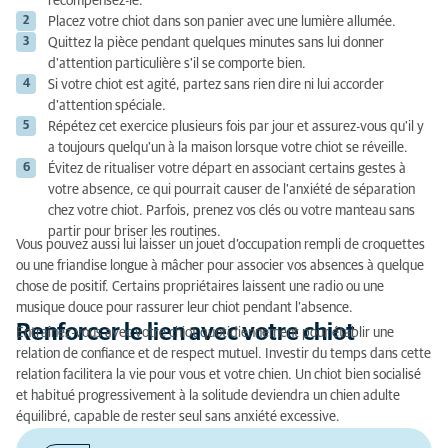
récompensez-le.
Placez votre chiot dans son panier avec une lumière allumée.
Quittez la pièce pendant quelques minutes sans lui donner
d'attention particulière s'il se comporte bien.
Si votre chiot est agité, partez sans rien dire ni lui accorder
d'attention spéciale.
Répétez cet exercice plusieurs fois par jour et assurez-vous qu'il y
a toujours quelqu'un à la maison lorsque votre chiot se réveille.
Évitez de ritualiser votre départ en associant certains gestes à
votre absence, ce qui pourrait causer de l'anxiété de séparation
chez votre chiot. Parfois, prenez vos clés ou votre manteau sans
partir pour briser les routines.
Vous pouvez aussi lui laisser un jouet d’occupation rempli de croquettes
ou une friandise longue à mâcher pour associer vos absences à quelque
chose de positif. Certains propriétaires laissent une radio ou une
musique douce pour rassurer leur chiot pendant l’absence.
Renforcer le lien avec votre chiot
Entraînez-vous avec votre chiot quotidiennement pour établir une
relation de confiance et de respect mutuel. Investir du temps dans cette
relation facilitera la vie pour vous et votre chien. Un chiot bien socialisé
et habitué progressivement à la solitude deviendra un chien adulte
équilibré, capable de rester seul sans anxiété excessive.