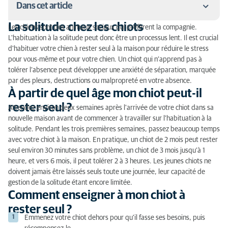
Dans cet article
La solitude chez les chiots
Les chiens sont des animaux sociaux qui préfèrent la compagnie.
La solitude chez les chiots
L'habituation à la solitude peut donc être un processus lent. Il est crucial
d'habituer votre chien à rester seul à la maison pour réduire le stress
À partir de quel âge mon chiot peut-il rester seul ?
pour vous-même et pour votre chien. Un chiot qui n’apprend pas à
tolérer l’absence peut développer une anxiété de séparation, marquée
Comment enseigner à mon chiot à rester seul ?
par des pleurs, destructions ou malpropreté en votre absence.
À partir de quel âge mon chiot peut-il
Renforcer le lien avec votre chiot
rester seul ?
Attendez environ deux semaines après l'arrivée de votre chiot dans sa
nouvelle maison avant de commencer à travailler sur l'habituation à la
solitude. Pendant les trois premières semaines, passez beaucoup temps
avec votre chiot à la maison. En pratique, un chiot de 2 mois peut rester
seul environ 30 minutes sans problème, un chiot de 3 mois jusqu’à 1
heure, et vers 6 mois, il peut tolérer 2 à 3 heures. Les jeunes chiots ne
doivent jamais être laissés seuls toute une journée, leur capacité de
gestion de la solitude étant encore limitée.
Comment enseigner à mon chiot à
rester seul ?
Emmenez votre chiot dehors pour qu'il fasse ses besoins, puis