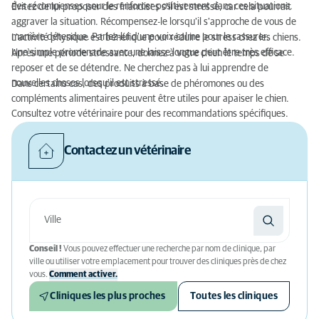
des récompenses pour le renforcer positivement dans ces situations.
Évitez de lui proposer des friandises s'il est stressé, car cela pourrait
aggraver la situation. Récompensez-le lorsqu'il s'approche de vous de
manière détendue. Parlez-lui d'une voix calme pour le rassurer.
L'activité physique est bénéfique pour réduire le stress chez les chiens.
Une simple promenade avec une laisse longue peut être très efficace.
Après une période stressante, donnez à votre chien le temps de se
reposer et de se détendre. Ne cherchez pas à lui apprendre de
nouvelles choses lorsqu'il est stressé.
Dans certains cas, des produits à base de phéromones ou des
compléments alimentaires peuvent être utiles pour apaiser le chien.
Consultez votre vétérinaire pour des recommandations spécifiques.
Contactez un vétérinaire
Conseil !
Vous pouvez effectuer une recherche par nom de clinique, par
ville ou utiliser votre emplacement pour trouver des cliniques près de chez
vous.
Comment activer.
Cliniques les plus proches
Toutes les cliniques