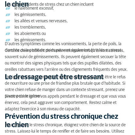
le chien
Le dressage peut être stressant
Les signes évidents de stress chez un chien incluent
le halètement excessif,
les gémissements,
Prévention du stress chronique chez le chien
les allées et venues nerveuses,
les tremblements,
les aboiements ou
les gémissements.
D'autres symptômes comme les vomissements, la perte de poils, la
diarrhée ou la perte de poids peuvent également être liés au stress.
Certains chiens bâillent de manière excessive lorsqu'ils sont stressés,
souvent suivi de gémissements. Ils peuvent également secouer la tête
ou montrer des signes physiques tels que des pupilles dilatées, des
oreilles rabattues vers l'arrière ou des clignements fréquents des yeux.
Le dressage peut être stressant
Un signe de stress pendant les séances de dressage peut être le refus
de nourriture ou une prise de friandise plus brutale que d'habitude. Si
votre chien refuse de manger dans un contexte stressant, prenez une
pause pour le calmer.
Si votre chien ignore vos appels pendant le dressage et que vous vous
énervez, cela peut aggraver son comportement. Restez calme et
adaptez l'exercice à son niveau de capacité.
Prévention du stress chronique chez
le chien
Pour prévenir le stress chronique, éloignez votre chien de la source de
stress. Laissez-lui le temps de renifler et de faire ses besoins. Utilisez