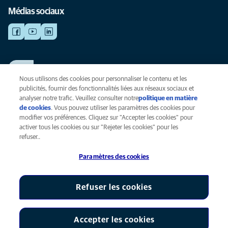
Médias sociaux
TRAVAILLER CHEZ ANICURA
Voir nos offres d'emploi
Nous utilisons des cookies pour personnaliser le contenu et les
publicités, fournir des fonctionnalités liées aux réseaux sociaux et
analyser notre trafic. Veuillez consulter notre
politique en matière
de cookies
(opens in a new tab)
. Vous pouvez utiliser les paramètres des cookies pour
Vie privée
modifier vos préférences. Cliquez sur "Accepter les cookies" pour
Légal
activer tous les cookies ou sur "Rejeter les cookies" pour les
Cookies
refuser..
Accessibilité
Paramètres des cookies
Presse
Global Human Rights
AniCura est une filiale de Mars, Inc © 2026
Refuser les cookies
Accepter les cookies
Paramètres des cookies