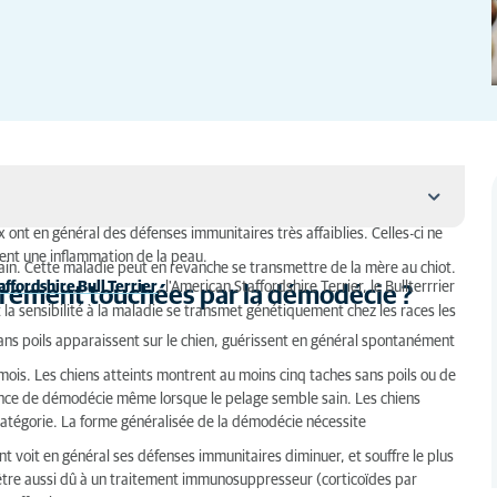
nt en général des défenses immunitaires très affaiblies. Celles-ci ne
uent une inflammation de la peau.
in. Cette maladie peut en revanche se transmettre de la mère au chiot.
affordshire Bull Terrier
, l'American Staffordshire Terrier, le Bullterrrier
ièrement touchées par la démodécie ?
hées par la démodécie ?
 sensibilité à la maladie se transmet génétiquement chez les races les
ans poils apparaissent sur le chien, guérissent en général spontanément
mois. Les chiens atteints montrent au moins cinq taches sans poils ou de
sence de démodécie même lorsque le pelage semble sain. Les chiens
catégorie. La forme généralisée de la démodécie nécessite
int voit en général ses défenses immunitaires diminuer, et souffre le plus
 être aussi dû à un traitement immunosuppresseur (corticoïdes par