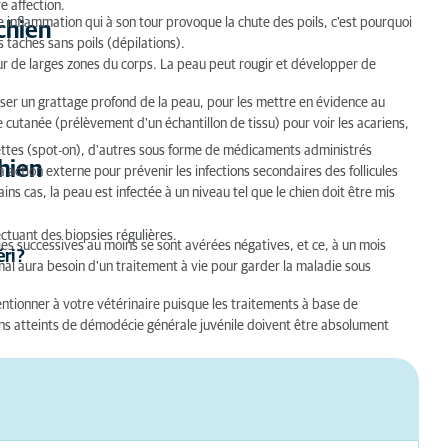
e affection.
 inflammation qui à son tour provoque la chute des poils, c'est pourquoi
chien
 taches sans poils (dépilations).
ur de larges zones du corps. La peau peut rougir et développer de
aliser un grattage profond de la peau, pour les mettre en évidence au
e cutanée (prélèvement d'un échantillon de tissu) pour voir les acariens,
pettes (spot-on), d'autres sous forme de médicaments administrés
hien
action externe pour prévenir les infections secondaires des follicules
ns cas, la peau est infectée à un niveau tel que le chien doit être mis
ectuant des biopsies régulières.
es successives au moins se sont avérées négatives, et ce, à un mois
ri ?
imal aura besoin d'un traitement à vie pour garder la maladie sous
mentionner à votre vétérinaire puisque les traitements à base de
ns atteints de démodécie générale juvénile doivent être absolument