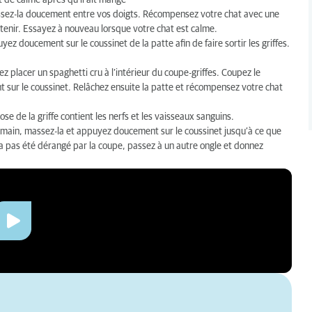
 de calme après qu’il ait mangé
assez-la doucement entre vos doigts. Récompensez votre chat avec une
retenir. Essayez à nouveau lorsque votre chat est calme.
 doucement sur le coussinet de la patte afin de faire sortir les griffes.
z placer un spaghetti cru à l’intérieur du coupe-griffes. Coupez le
t sur le coussinet. Relâchez ensuite la patte et récompensez votre chat
ose de la griffe contient les nerfs et les vaisseaux sanguins.
 main, massez-la et appuyez doucement sur le coussinet jusqu’à ce que
 n’a pas été dérangé par la coupe, passez à un autre ongle et donnez