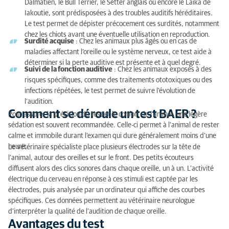
Dalmatien, le Bull Terrier, le Setter anglais ou encore le Laika de
Iakoutie, sont prédisposées à des troubles auditifs héréditaires.
Le test permet de dépister précocement ces surdités, notamment
chez les chiots avant une éventuelle utilisation en reproduction.
Surdité acquise
: Chez les animaux plus âgés ou en cas de
maladies affectant l’oreille ou le système nerveux, ce test aide à
déterminer si la perte auditive est présente et à quel degré.
Suivi de la fonction auditive
: Chez les animaux exposés à des
risques spécifiques, comme des traitements ototoxiques ou des
infections répétées, le test permet de suivre l’évolution de
l’audition.
Comment se déroule un test BAER ?
Pour assurer la précision du test et le confort de l’animal, une légère
sédation est souvent recommandée. Celle-ci permet à l’animal de rester
calme et immobile durant l’examen qui dure généralement moins d’une
heure.
Le vétérinaire spécialiste place plusieurs électrodes sur la tête de
l’animal, autour des oreilles et sur le front. Des petits écouteurs
diffusent alors des clics sonores dans chaque oreille, un à un. L’activité
électrique du cerveau en réponse à ces stimuli est captée par les
électrodes, puis analysée par un ordinateur qui affiche des courbes
spécifiques. Ces données permettent au vétérinaire neurologue
d’interpréter la qualité de l’audition de chaque oreille.
Avantages du test