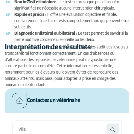
Non invasif et indolore
: Le test ne provoque pas d’inconfort
significatif et ne nécessite aucune intervention chirurgicale.
Rapide et précis
: Il offre une évaluation objective et fiable,
contrairement à certains tests comportementaux qui peuvent être
subjectifs.
Diagnostic unilatéral ou bilatéral
: Le test permet de savoir si la
perte auditive concerne une oreille ou les deux.
Interprétation des résultats
Une réponse normale indique que l’oreille et les voies auditives jusqu’au
tronc cérébral fonctionnent correctement. En cas d’absences ou
d’altérations des réponses, le vétérinaire peut diagnostiquer une
surdité partielle ou complète. Cette information est essentielle,
notamment pour les éleveurs qui doivent éviter de reproduire des
animaux atteints, mais aussi pour adapter la prise en charge des
animaux malentendants.
Contactez un vétérinaire