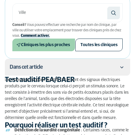
Conseil !
Vous pouvez effectuer une recherche par nom de clinique, par
ville ou utiliser votre emplacement pour trouver des cliniques près de chez
vous.
Comment activer.
Cliniques les plus proches
Toutes les cliniques
Dans cet article
Test auditif PEA/BAER
Les Potentiels Évoqués Auditifs (PEA) sont des signaux électriques
Test auditif PEA/BAER
produits par le cerveau lorsque celui-ci perçoit un stimulus sonore. Le
test consiste à émettre des sons via de petits écouteurs placés dans les
Pourquoi réaliser un test auditif ?
oreilles de l’animal, tandis que des électrodes disposées sur la tête
enregistrent l’activité électrique cérébrale induite. Ce test neurologique
Comment se déroule un test BAER ?
permet d’objectiver précisément si l’animal entend et, si oui, de
déterminer quelle oreille est fonctionnelle et dans quelle mesure.
Avantages du test
Pourquoi réaliser un test auditif ?
Détection de la surdité congénitale
: Certaines races, comme le
Interprétation des résultats