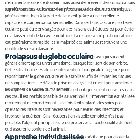
d’éliminer la source de douleur, mais aussi de prévenir des complications
supplémentaires, telles que des infections ou des douleurs chroniques.
Après l’ablation, les animaux, en particulier les chiens, s’adaptent
généralement bien à la perte de leur œil, grâce à une excellente
capacité de compensation sensorielle. Dans certains cas, une prothèse
oculaire peut être envisagée pour des raisons esthétiques ou pour éviter
un affaissement de la cavité orbitaire. La récupération post-opératoire
est généralement rapide, et la majorité des animaux retrouvent une
qualité de vie satisfaisante.
Prolapsus du globe oculaire
Le prolapsus du globe oculaire est une condition grave qui survient
généralement après un traumatisme, lorsque l’œil sort de son orbite.
Cette situation nécessite une intervention chirurgicale d'urgence pour
repositionner le globe oculaire et le stabiliser afin de limiter les risques
de complications. Le délai de prise en charge est crucial pour améliorer
les chances de succès du traitement.
Bien que des lésions irréversibles du nerf optique soient courantes dans
ces cas, il est parfois possible de sauver l’œil si l’intervention est réalisée
rapidement et correctement. Une fois l’œil replacé, des soins post-
opératoires intensifs sont nécessaires pour éviter des infections et
favoriser la guérison. Si la récupération visuelle complète n’est pas
possible, l’objectif principal reste de préserver la fonctionnalité de l’œil
et d’assurer le confort de l’animal.
Approche individualisée
Chaque pathologie nécessite une évaluation spécifique pour choisir la