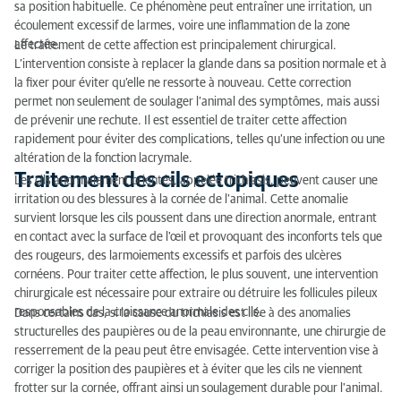
sa position habituelle. Ce phénomène peut entraîner une irritation, un
Éviscération ou ablation de l’œil
écoulement excessif de larmes, voire une inflammation de la zone
affectée.
Le traitement de cette affection est principalement chirurgical.
Prolapsus du globe oculaire
L’intervention consiste à replacer la glande dans sa position normale et à
la fixer pour éviter qu’elle ne ressorte à nouveau. Cette correction
Approche individualisée
permet non seulement de soulager l’animal des symptômes, mais aussi
de prévenir une rechute. Il est essentiel de traiter cette affection
rapidement pour éviter des complications, telles qu'une infection ou une
altération de la fonction lacrymale.
Traitement des cils ectopiques
Les cils anormalement orientés, appelée trichiasis, peuvent causer une
irritation ou des blessures à la cornée de l'animal. Cette anomalie
survient lorsque les cils poussent dans une direction anormale, entrant
en contact avec la surface de l'œil et provoquant des inconforts tels que
des rougeurs, des larmoiements excessifs et parfois des ulcères
cornéens. Pour traiter cette affection, le plus souvent, une intervention
chirurgicale est nécessaire pour extraire ou détruire les follicules pileux
responsables de la croissance anormale des cils.
Dans certains cas, si la cause du trichiasis est liée à des anomalies
structurelles des paupières ou de la peau environnante, une chirurgie de
resserrement de la peau peut être envisagée. Cette intervention vise à
corriger la position des paupières et à éviter que les cils ne viennent
frotter sur la cornée, offrant ainsi un soulagement durable pour l'animal.