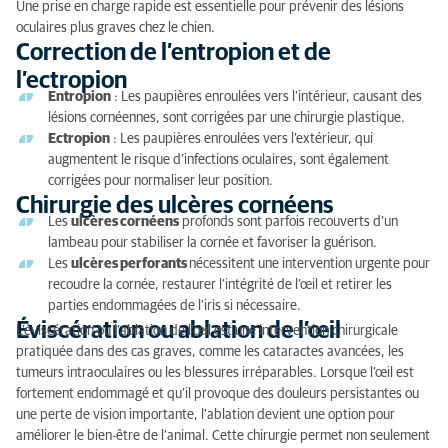
Une prise en charge rapide est essentielle pour prévenir des lésions
oculaires plus graves chez le chien.
Correction de l’entropion et de
l’ectropion
Entropion
: Les paupières enroulées vers l’intérieur, causant des
lésions cornéennes, sont corrigées par une chirurgie plastique.
Ectropion
: Les paupières enroulées vers l’extérieur, qui
augmentent le risque d’infections oculaires, sont également
corrigées pour normaliser leur position.
Chirurgie des ulcères cornéens
Les
ulcères cornéens
profonds sont parfois recouverts d’un
lambeau pour stabiliser la cornée et favoriser la guérison.
Les
ulcères perforants
nécessitent une intervention urgente pour
recoudre la cornée, restaurer l’intégrité de l’œil et retirer les
parties endommagées de l’iris si nécessaire.
Éviscération ou ablation de l’œil
L’éviscération ou l’ablation de l’œil est une intervention chirurgicale
pratiquée dans des cas graves, comme les cataractes avancées, les
tumeurs intraoculaires ou les blessures irréparables. Lorsque l’œil est
fortement endommagé et qu’il provoque des douleurs persistantes ou
une perte de vision importante, l’ablation devient une option pour
améliorer le bien-être de l’animal. Cette chirurgie permet non seulement