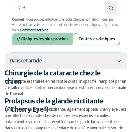
Conseil !
Vous pouvez effectuer une recherche par nom de clinique, par
ville ou utiliser votre emplacement pour trouver des cliniques près de chez
vous.
Comment activer.
Cliniques les plus proches
Toutes les cliniques
Dans cet article
Chirurgie de la cataracte chez le
Chirurgie de la cataracte chez le chien
chien
La cataracte est traitée en retirant le cristallin opacifié, remplacé par un
cristallin artificiel. Cette intervention vise à restaurer une vision normale
Prolapsus de la glande nictitante ("Cherry Eye")
de l'animal.
Prolapsus de la glande nictitante
Traitement des cils ectopiques
("Cherry Eye")
Le prolapsus de la glande nictitante, également appelé "cherry eye", est
Correction de l’entropion et de l’ectropion
une affection courante chez de nombreuses espèces animales,
notamment les chiens. Il survient lorsque la glande lacrymale située
Chirurgie des ulcères cornéens
dans la troisième paupière se déplace de manière anormale et sort de