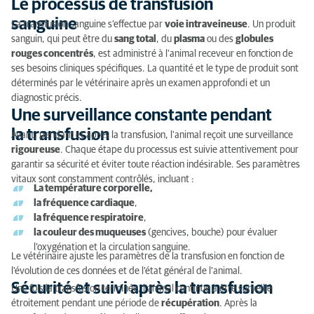
Le processus de transfusion
sanguine
La transfusion sanguine s’effectue par
voie intraveineuse
. Un produit
sanguin, qui peut être du
sang total
, du
plasma
ou des
globules
rouges concentrés
, est administré à l'animal receveur en fonction de
ses besoins cliniques spécifiques. La quantité et le type de produit sont
déterminés par le vétérinaire après un examen approfondi et un
diagnostic précis.
Une surveillance constante pendant
la transfusion
Avant, pendant et après la transfusion, l'animal reçoit une surveillance
rigoureuse
. Chaque étape du processus est suivie attentivement pour
garantir sa sécurité et éviter toute réaction indésirable. Ses paramètres
vitaux sont constamment contrôlés, incluant :
La température corporelle,
la fréquence cardiaque
,
la fréquence respiratoire
,
la couleur des muqueuses
(gencives, bouche) pour évaluer
l’oxygénation et la circulation sanguine.
Le vétérinaire ajuste les paramètres de la transfusion en fonction de
l'évolution de ces données et de l'état général de l'animal.
Sécurité et suivi après la transfusion
Une fois la transfusion terminée, l'animal continue à être surveillé
étroitement pendant une période de
récupération
. Après la