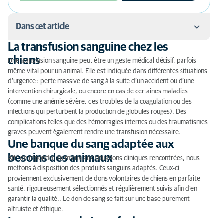
Dans cet article
La transfusion sanguine chez les
La transfusion sanguine chez les chiens
chiens
Une transfusion sanguine peut être un geste médical décisif, parfois
même vital pour un animal. Elle est indiquée dans différentes situations
Une banque du sang adaptée aux besoins des
d’urgence : perte massive de sang à la suite d’un accident ou d’une
animaux
intervention chirurgicale, ou encore en cas de certaines maladies
(comme une anémie sévère, des troubles de la coagulation ou des
Le processus de transfusion sanguine
infections qui perturbent la production de globules rouges). Des
complications telles que des hémorragies internes ou des traumatismes
Une surveillance constante pendant la transfusion
graves peuvent également rendre une transfusion nécessaire.
Une banque du sang adaptée aux
Sécurité et suivi après la transfusion
besoins des animaux
Afin de répondre au mieux aux situations cliniques rencontrées, nous
Un service essentiel pour sauver des vies
mettons à disposition des produits sanguins adaptés. Ceux-ci
proviennent exclusivement de dons volontaires de chiens en parfaite
santé, rigoureusement sélectionnés et régulièrement suivis afin d’en
garantir la qualité.
. Le don de sang se fait sur une base purement
altruiste et éthique.