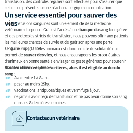
transfusion, des contrôles réguliers sont effectués pour s'assurer que
celui-ci ne présente aucune réaction allergique ou complication.
Un service essentiel pour sauver des
vies
Les transfusions sanguines sont un élément clé de la médecine
vétérinaire d'urgence. Grâce à l'accès à une
banque du sang
bien gérée
et des protocoles stricts de transfusion, nous pouvons offrir aux patients
les meilleures chances de survie et de guérison après une perte
sanguine importante.
Le don de sang chez les animaux est donc un acte de solidarité qui
permet de
sauver des vies
, et nous encourageons les propriétaires
d'animaux en bonne santé à envisager ce geste généreux pour soutenir
d'autres animaux en besoin.
Si votre chien remplit ces critères, alors il est éligible au don du
sang :
Avoir entre 1 à 8 ans,
peser au moins 25kg,
vaccinations, antipuces/tiques et vermifuge à jour,
ne jamais avoir reçu de transfusion et ne pas avoir donné son sang
dans les 8 dernières semaines.
Contactez un vétérinaire