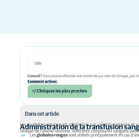
Conseil !
Vous pouvez effectuer une recherche par nom de clinique, par vil
Comment activer.
Cliniques les plus proches
Dans cet article
Les produits sanguins sont administrés par voie intraveineuse et son
Administration de la transfusion san
clinique de l’animal receveur, différents composants sanguins peuv
Administration de la transfusion sanguine
Les
globules rouges
sont utilisés principalement en cas d’