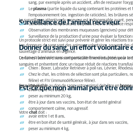
sang, par exemple après un accident, afin de restaurer l’oxyg
Surveillance de l'animal receveur
Le
plasma
(partie liquide du sang contenant les protéines e
l’empoisonnement (ex. ingestion de raticides), les brûlures sé
Donner du sang, un effort volontaire et vital
La surveillance attentive du receveur est indispensable avant, pen
Surveillance de l'animal receveur
Contrôle de la température, du pouls et de la fréquence respi
Est-ce que mon animal peut être donneur sanguin 
Observation des membranes muqueuses (gencives) pour détec
Surveillance de la production d’urine pour évaluer la fonction 
Un protocole strict est suivi pour prévenir et gérer les réactions tr
Les donneurs de sang sont des animaux volontaires, souvent des ch
Donner du sang, un effort volontaire e
sauvetage d’animaux en urgence.
Le don est bénévole, sans compensation financière, basé sur la confi
Certaines races de chiens sont particulièrement adaptées pour le d
sanguins et présentent donc un risque réduit de réactions transfusi
Chien : Boxer, Labrador Retriever à poil ras, Lévrier, Rhod
Chez le chat, les critères de sélection sont plus particuliers,
féline) et FIV (immunodéficience féline).
Pour être éligible au don de sang, votre animal doit être en
bonne 
Votre
chien
doit :
Est-ce que mon animal peut être don
avoir entre 1 et 8 ans,
peser au minimum 20 kg,
être à jour dans ses vaccins, bon état de santé général
comportement calme, non agressif.
Votre
chat
doit :
avoir entre 1 et 8 ans,
être en bon état de santé générak, à jour dans ses vaccins,
peser au minimum 4 kg,