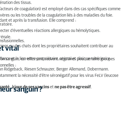
énation des tissus.
t facteurs de coagulation) est employé dans des cas spécifiques comme
vères ou les troubles de la coagulation liés à des maladies du foie.
dant et après la transfusion. Elle comprend :
ratoire.
?
ter d’éventuelles réactions allergiques ou hémolytiques.
rénale.
ansfusionnelles.
iens ou des chats dont les propriétaires souhaitent contribuer au
t vital
ance et le lien entre propriétaire, animal et clinique vétérinaire.
on sanguin, car elles sont souvent négatives pour certains groupes
onnelles :
esian Ridgeback, Riesen Schnauzer, Berger Allemand, Dobermann.
 notamment la nécessité d’être séronégatif pour les virus FeLV (leucose
santé
,
à jour de ses vaccins
et
ne pas être agressif
.
neur sanguin ?