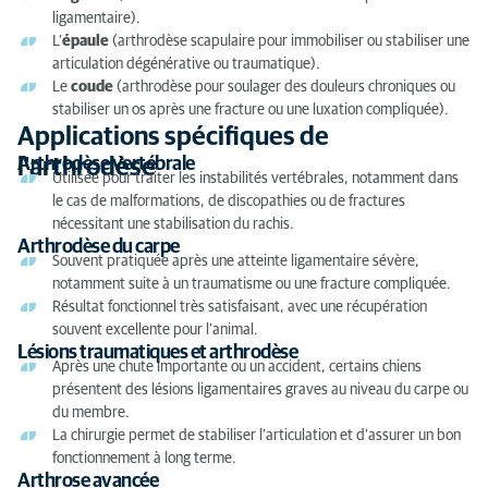
ligamentaire).
L’
épaule
(arthrodèse scapulaire pour immobiliser ou stabiliser une
articulation dégénérative ou traumatique).
Le
coude
(arthrodèse pour soulager des douleurs chroniques ou
stabiliser un os après une fracture ou une luxation compliquée).
Applications spécifiques de
l'arthrodèse
Arthrodèse vertébrale
Utilisée pour traiter les instabilités vertébrales, notamment dans
le cas de malformations, de discopathies ou de fractures
nécessitant une stabilisation du rachis.
Arthrodèse du carpe
Souvent pratiquée après une atteinte ligamentaire sévère,
notamment suite à un traumatisme ou une fracture compliquée.
Résultat fonctionnel très satisfaisant, avec une récupération
souvent excellente pour l’animal.
Lésions traumatiques et arthrodèse
Après une chute importante ou un accident, certains chiens
présentent des lésions ligamentaires graves au niveau du carpe ou
du membre.
La chirurgie permet de stabiliser l’articulation et d’assurer un bon
fonctionnement à long terme.
Arthrose avancée