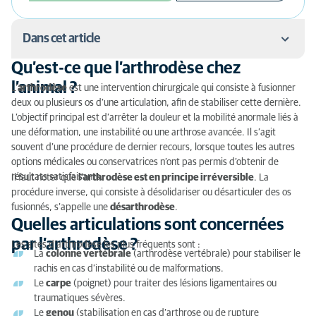
Dans cet article
Qu’est-ce que l’arthrodèse chez
Qu’est-ce que l’arthrodèse chez l’animal ?
l’animal ?
L’
arthrodèse
est une intervention chirurgicale qui consiste à fusionner
deux ou plusieurs os d’une articulation, afin de stabiliser cette dernière.
Quelles articulations sont concernées par
L’objectif principal est d’arrêter la douleur et la mobilité anormale liés à
l’arthrodèse ?
une déformation, une instabilité ou une arthrose avancée. Il s’agit
souvent d’une procédure de dernier recours, lorsque toutes les autres
Applications spécifiques de l'arthrodèse
options médicales ou conservatrices n’ont pas permis d’obtenir de
résultats satisfaisants.
Il faut noter que
l’arthrodèse est en principe irréversible
. La
procédure inverse, qui consiste à désolidariser ou désarticuler des os
fusionnés, s’appelle une
désarthrodèse
.
Quelles articulations sont concernées
par l’arthrodèse ?
Les sites d'arthrodèse les plus fréquents sont :
La
colonne vertébrale
(arthrodèse vertébrale) pour stabiliser le
rachis en cas d’instabilité ou de malformations.
Le
carpe
(poignet) pour traiter des lésions ligamentaires ou
traumatiques sévères.
Le
genou
(stabilisation en cas d’arthrose ou de rupture