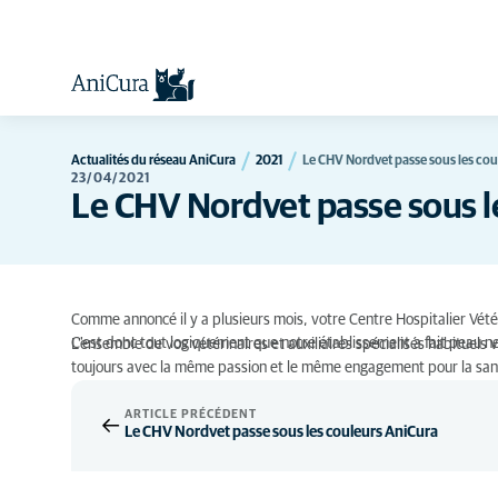
Actualités du réseau AniCura
2021
Le CHV Nordvet passe sous les cou
23/04/2021
Le CHV Nordvet passe sous l
Comme annoncé il y a plusieurs mois, votre Centre Hospitalier Vétéri
C'est donc tout logiquement que notre établissement a fait peau n
L'ensemble de vos vétérinaires et auxiliaires spécialisés habituels
toujours avec la même passion et le même engagement pour la san
ARTICLE PRÉCÉDENT
Le CHV Nordvet passe sous les couleurs AniCura