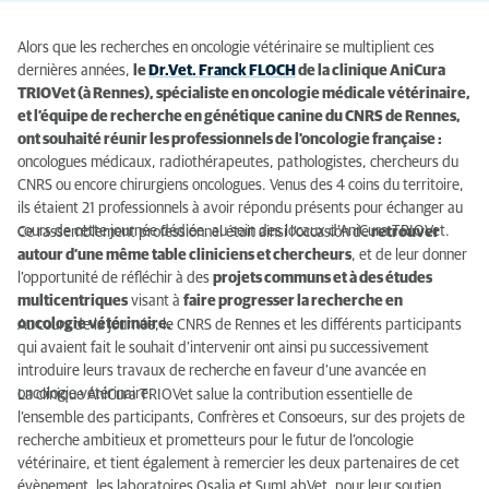
Alors que les recherches en oncologie vétérinaire se multiplient ces
dernières années,
le
Dr.Vet. Franck FLOCH
de la clinique AniCura
TRIOVet (à Rennes), spécialiste en oncologie médicale vétérinaire,
et l’équipe de recherche en génétique canine du CNRS de Rennes,
ont souhaité réunir les professionnels de l'oncologie française :
oncologues médicaux, radiothérapeutes, pathologistes, chercheurs du
CNRS ou encore chirurgiens oncologues. Venus des 4 coins du territoire,
ils étaient 21 professionnels à avoir répondu présents pour échanger au
cours de cette journée dédiée, au sein des locaux d’AniCura TRIOVet.
Ce rassemblement professionnel était ainsi l’occasion de
retrouver
autour d’une même table cliniciens et chercheurs
, et de leur donner
l’opportunité de réfléchir à des
projets communs et à des études
multicentriques
visant à
faire progresser la recherche en
oncologie vétérinaire.
Au cours de la journée, le CNRS de Rennes et les différents participants
qui avaient fait le souhait d’intervenir ont ainsi pu successivement
introduire leurs travaux de recherche en faveur d’une avancée en
oncologie vétérinaire.
La clinique AniCura TRIOVet salue la contribution essentielle de
l’ensemble des participants, Confrères et Consoeurs, sur des projets de
recherche ambitieux et prometteurs pour le futur de l’oncologie
vétérinaire, et tient également à remercier les deux partenaires de cet
évènement, les laboratoires Osalia et SumLabVet, pour leur soutien