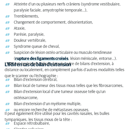
Atteinte d’un ou plusieurs nerfs crâniens (syndrome vestibulaire,
paralysie faciale, amyotrophie temporale…),
Tremblements,
Changement de comportement, désorientation,
Ataxie,
Parésie, paralysie,
Douleur vertébrale,
Syndrome queue de cheval,
Suspicion de lésion ostéo-articulaire ou musculo-tendineuse
(
rupture des ligaments croisés
, lésion méniscale, entorse…).
L’IRM est également utilisée dans le cadre de bilans d’extension, à
L'IRM en cas de bilan d'extension
distance ou localement, en complément parfois d’autres modalités telles
que le scanner ou l’échographie :
Bilan d’extension cérébral,
Bilan local de tumeur des tissus mous telles que les fibrosarcomes,
Bilan d’extension local d’une tumeur osseuse telle qu’un
ostéosarcome,
Bilan d’extension d’un myélome multiple,
ou encore recherche de métastases osseuses.
Il peut également être utilisé pour les cavités nasales, les bulles
tympaniques, les tissus mous de la tête :
Espace rétrobulbaire,