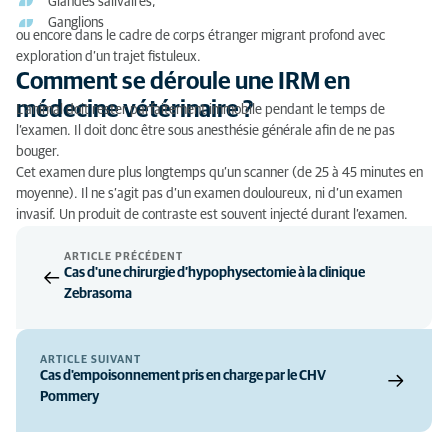
Glandes salivaires,
Ganglions
ou encore dans le cadre de corps étranger migrant profond avec
exploration d’un trajet fistuleux.
Comment se déroule une IRM en
médecine vétérinaire ?
L’animal doit rester parfaitement immobile pendant le temps de
l’examen. Il doit donc être sous anesthésie générale afin de ne pas
bouger.
Cet examen dure plus longtemps qu’un scanner (de 25 à 45 minutes en
moyenne). Il ne s’agit pas d’un examen douloureux, ni d’un examen
invasif. Un produit de contraste est souvent injecté durant l’examen.
ARTICLE PRÉCÉDENT
Cas d'une chirurgie d’hypophysectomie à la clinique
Zebrasoma
ARTICLE SUIVANT
Cas d'empoisonnement pris en charge par le CHV
Pommery