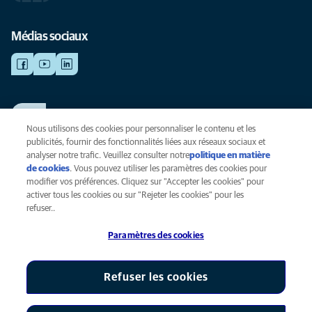
Médias sociaux
TRAVAILLER CHEZ ANICURA
Voir nos offres d'emploi
Nous utilisons des cookies pour personnaliser le contenu et les
publicités, fournir des fonctionnalités liées aux réseaux sociaux et
analyser notre trafic. Veuillez consulter notre
politique en matière
de cookies
(opens in a new tab)
. Vous pouvez utiliser les paramètres des cookies pour
Vie privée
modifier vos préférences. Cliquez sur "Accepter les cookies" pour
Légal
activer tous les cookies ou sur "Rejeter les cookies" pour les
Cookies
refuser..
Accessibilité
Paramètres des cookies
Presse
Global Human Rights
AniCura est une filiale de Mars, Inc © 2026
Refuser les cookies