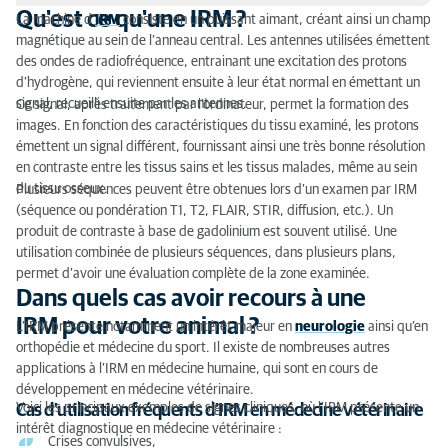
Qu'est ce qu'une IRM ?
La machine d’
IRM
consiste en un puissant aimant, créant ainsi un champ
Qu'est ce qu'une IRM ?
magnétique au sein de l’anneau central. Les antennes utilisées émettent
des ondes de radiofréquence, entrainant une excitation des protons
Dans quels cas avoir recours à une IRM pour votre
d’hydrogène, qui reviennent ensuite à leur état normal en émettant un
animal ?
signal, recueilli ensuite par les antennes.
Ce signal, après traitement par l’ordinateur, permet la formation des
images. En fonction des caractéristiques du tissu examiné, les protons
Comment se déroule une IRM en médecine
émettent un signal différent, fournissant ainsi une très bonne résolution
vétérinaire ?
en contraste entre les tissus sains et les tissus malades, même au sein
du tissu osseux.
Plusieurs séquences peuvent être obtenues lors d’un examen par IRM
(séquence ou pondération T1, T2, FLAIR, STIR, diffusion, etc.). Un
produit de contraste à base de gadolinium est souvent utilisé. Une
utilisation combinée de plusieurs séquences, dans plusieurs plans,
permet d’avoir une évaluation complète de la zone examinée.
Dans quels cas avoir recours à une
IRM pour votre animal ?
L’IRM présente notamment un intérêt majeur en
neurologie
ainsi qu’en
orthopédie et médecine du sport. Il existe de nombreuses autres
applications à l’IRM en médecine humaine, qui sont en cours de
développement en médecine vétérinaire.
Voici les principaux exemples de signes cliniques, où l’IRM présente un
Cas d'utilisation fréquents d'IRM en médecine vétérinaire
intérêt diagnostique en médecine vétérinaire :
Crises convulsives,