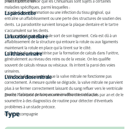
pour un petit chien.
Il faut toutefois savoir que les Chihuahuas sont sujets à certaines
maladies spécifiques, parmi lesquelles :
Il s'agit d'une inflammation ou une infection du tissu gingival, qui
La parodontite
entraîne un affaiblissement ou une perte des structures de soutien des
dents. La parodontite survient lorsque la plaque dentaire et le tartre
s’accumulent sur les dents.
Elle survient lorsque la rotule sort de son logement. Cela est dû à un
La luxation patellaire
affaiblissement de la structure qui entoure la rotule ou aux ligaments
maintenant la rotule en place qui la tirent sur le côté.
Cette maladie se caractérise par la formation de calculs dans l’urètre,
La lithiase urinaire
généralement au niveau des reins ou de la vessie. On les qualifie
souvent de calculs rénaux ou vésicaux. Ils irritent la paroi des voies
urinaires.
Cette maladie survient lorsque la valve mitrale ne fonctionne pas
L’endocardiose mitrale
correctement. À mesure qu’elle se dégrade, la valve mitrale ne parvient
plus à se fermer correctement laissant du sang refluer vers le ventricule
gauche. Cela peut provoquer une insuffisance cardiaque.
Prenez l’habitude de faire examiner votre chien deux fois par an et de le
soumettre à des diagnostics de routine pour détecter d’éventuels
problèmes à un stade précoce.
Type
Chien de compagnie