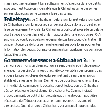
mais il peut généralement faire suffisamment d’exercice dans de petits
espaces. Il est toutefois indéniable que le Chihuahua aime passer les
soirées pluvieuses sur le canapé à faire des câlins.
Toilettage
Il existe deux types de Chihuahuas : celui à poil long et celui à poil court.
Le Chihuahua à poil long possède un pelage doux et long qui peut être
lisse ou légèrement ondulé. Le Chihuahua à poil court possède un pelage
court et épais qui est lisse et brillant autour de la tête et du corps. Qu’il
soit long ou court, son pelage ne demande pas beaucoup d’entretien. Il
convient toutefois de brosser régulièrement ses poils longs pour éviter
la formation de nœuds. Donnez-lui aussi un bain quelques fois par an ou
lorsqu’il est sale.
Comment dresser un Chihuahua ?
Le Chihuahua est élevé en tant que chien de compagnie, mais il n’en
demeure pas moins un chien actif qui se sent bien lorsqu’il dépense son
énergie. Il a besoin d’un niveau d’activité convenable : des promenades
et des séances régulières de jeu lui permettent de garder un poids
stable et de rester en forme. De même que pour tous les chiens, il est
primordial de commencer la socialisation et l’éducation du Chihuahua
dès son plus jeune âge et de manière cohérente. Comme indiqué
précédemment, ce petit chien excentrique aime aboyer. Il peut être
nécessaire de l'éduquer correctement au moyen de dressage et
d’exercices. Quand on élève Chihuahua avec amour, il apprend plus