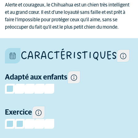
Chaque chien est un individu
Alerte et courageux, le Chihuahua est un chien très intelligent
unique et ses caractéristiques
et au grand cœur. Il est d’une loyauté sans faille et est prêt à
Certains chiens ont tendance
diffèrent aussi au sein d'une
faire l’impossible pour protéger ceux qu’il aime, sans se
à être plus enjoués et
même race
préoccuper du fait qu’il est le plus petit chien du monde.
sociables avec les enfants et
plus tolérants que d'autres à
leur comportement.
CARACTÉRISTIQUES
La quantité d'exercice dont
cette race a besoin
Adapté aux enfants
De quelle expérience
quotidiennement.
préalable (en tant que
propriétaire de chien) avez-
vous besoin avant
d'envisager d'adopter cette
Exercice
race ?