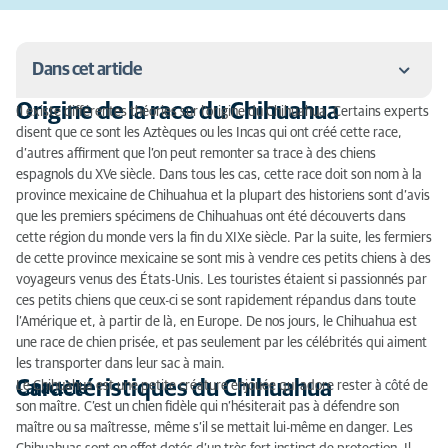
Dans cet article
Origine de la race du Chihuahua
Il existe différentes théories sur l’origine du Chihuahua. Certains experts
Origine de la race du Chihuahua
disent que ce sont les Aztèques ou les Incas qui ont créé cette race,
d’autres affirment que l’on peut remonter sa trace à des chiens
Caractéristiques du Chihuahua
espagnols du XVe siècle. Dans tous les cas, cette race doit son nom à la
province mexicaine de Chihuahua et la plupart des historiens sont d’avis
Particularités physiques du Chihuahua
que les premiers spécimens de Chihuahuas ont été découverts dans
cette région du monde vers la fin du XIXe siècle. Par la suite, les fermiers
Taille
de cette province mexicaine se sont mis à vendre ces petits chiens à des
voyageurs venus des États-Unis. Les touristes étaient si passionnés par
Robe
ces petits chiens que ceux-ci se sont rapidement répandus dans toute
l’Amérique et, à partir de là, en Europe. De nos jours, le Chihuahua est
Quelle activité physique pour un Chihuahua ?
une race de chien prisée, et pas seulement par les célébrités qui aiment
les transporter dans leur sac à main.
Toilettage
Caractéristiques du Chihuahua
Le Chihuahua est une petite créature enjouée qui adore rester à côté de
Caractère
Comment dresser un Chihuahua ?
son maître. C’est un chien fidèle qui n’hésiterait pas à défendre son
maître ou sa maîtresse, même s’il se mettait lui-même en danger. Les
Comment nourrir un Chihuahua ?