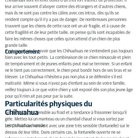
Chihuahuas sont en effet dotés d’un très fort instinct de protection. Il
leur arrive souvent d’aboyer contre des étrangers et d’autres chiens,
Les maladies héréditaires du Chihuahua
mais ils ne sont pas contre les câlins avec ces intrus, dès qu’ils se
rendent compte qu’il n’y a pas de danger. De nombreuses personnes
Type
trouvent que les chiens de cette race ont un air fragile, et à cause de
cette fragilité et de leur petite taille, on pense qu’ils sont incapables de
faire les mêmes choses que celles qu'on attend d’un chien de plus
grande taille.
Il est aussi bon de savoir que les Chihuahuas ne s’entendent pas toujours
Comportement
bien avec les tout-petits. La combinaison de ce chien minuscule et plein
de tempérament et de jeunes enfants peut mal se terminer. Si un enfant
ne le tient pas correctement, le chien peut bondir hors de ses bras et se
blesser. Le Chihuahua n’hésitera pas non plus à se défendre s’il est
maltraité. Même si vous n’avez pas d’enfant au sein de votre famille,
veillez toujours à ce que votre chien y soit exposé dès son plus jeune âge
pour qu’il n’en ait pas peur par la suite.
Particularités physiques du
Chihuahua
Le Chihuahua est sensible au froid et a tendance à frissonner lorsqu’il
gèle. Mettez-lui un manteau ou un chandail chaud si vous sortez par
temps froid ou humide.
Les Chihuahuas naissent avec une zone très sensible (fontanelle) sur le
dessus de leur tête. Dans certains cas, la fontanelle ouverte ne se