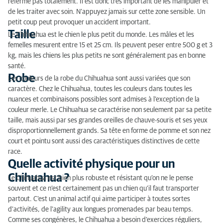
referme pas totalement. Il est donc très important de les manipuler et
de les traiter avec soin. N’appuyez jamais sur cette zone sensible. Un
petit coup peut provoquer un accident important.
Taille
Le Chihuahua est le chien le plus petit du monde. Les mâles et les
femelles mesurent entre 15 et 25 cm. Ils peuvent peser entre 500 g et 3
kg, mais les chiens les plus petits ne sont généralement pas en bonne
santé.
Robe
Les couleurs de la robe du Chihuahua sont aussi variées que son
caractère. Chez le Chihuahua, toutes les couleurs dans toutes les
nuances et combinaisons possibles sont admises à l’exception de la
couleur merle. Le Chihuahua se caractérise non seulement par sa petite
taille, mais aussi par ses grandes oreilles de chauve-souris et ses yeux
disproportionnellement grands. Sa tête en forme de pomme et son nez
court et pointu sont aussi des caractéristiques distinctives de cette
race.
Quelle activité physique pour un
Chihuahua ?
Le Chihuahua est bien plus robuste et résistant qu’on ne le pense
souvent et ce n’est certainement pas un chien qu’il faut transporter
partout. C’est un animal actif qui aime participer à toutes sortes
d’activités, de l’agility aux longues promenades par beau temps.
Comme ses congénères, le Chihuahua a besoin d’exercices réguliers,