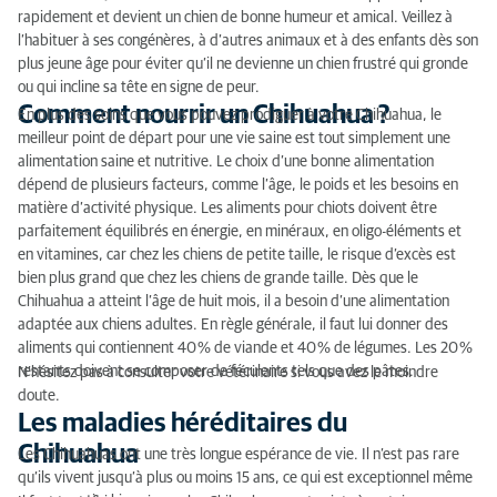
rapidement et devient un chien de bonne humeur et amical. Veillez à
l’habituer à ses congénères, à d’autres animaux et à des enfants dès son
plus jeune âge pour éviter qu’il ne devienne un chien frustré qui gronde
ou qui incline sa tête en signe de peur.
Comment nourrir un Chihuahua ?
En plus des soins que vous pouvez prodiguer à votre Chihuahua, le
meilleur point de départ pour une vie saine est tout simplement une
alimentation saine et nutritive. Le choix d’une bonne alimentation
dépend de plusieurs facteurs, comme l’âge, le poids et les besoins en
matière d’activité physique. Les aliments pour chiots doivent être
parfaitement équilibrés en énergie, en minéraux, en oligo-éléments et
en vitamines, car chez les chiens de petite taille, le risque d’excès est
bien plus grand que chez les chiens de grande taille. Dès que le
Chihuahua a atteint l’âge de huit mois, il a besoin d’une alimentation
adaptée aux chiens adultes. En règle générale, il faut lui donner des
aliments qui contiennent 40 % de viande et 40 % de légumes. Les 20 %
restants doivent se composer de féculents tels que des pâtes.
N’hésitez pas à consulter votre vétérinaire si vous avez le moindre
doute.
Les maladies héréditaires du
Chihuahua
Les Chihuahuas ont une très longue espérance de vie. Il n’est pas rare
qu’ils vivent jusqu’à plus ou moins 15 ans, ce qui est exceptionnel même