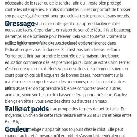
nécessaire de le raser ou de le tondre, afin qu’il reste bien protégé
contre les intempéries. En plus du toiletteur, il est important de brosser
son pelage régulièrement pour que celui-ci reste propre et sans nœuds.
Dressage
Le Cairn Terrier est un chien intelligent qui apprend facilement de
nouveaux tours. Cependant, en raison de son côté têtu, il faut beaucoup
de temps et de patience pour l’élever. Cela vaut toutefois vraiment la
peine de lui consacrer du temps, car il vous le rendra.
Veillez également à faire preuve de clarté et de cohérence dans
l’éducation que vous lui donnez. S’il n’est pas bien dressé, le Cairn
Terrier peut finir par prendre le contrôle de la maison. Une bonne
éducation commence dès les premiers jours, lorsque votre Cairn Terrier
n’est encore qu’un chiot. Nous vous conseillons de l’emmener suivre un
cours pour chiots où il acquerra de bonnes bases, notamment sur la
manière de se comporter avec des personnes, des chiens et d’autres
animaux.
Le Cairn Terrier doit apprendre à bien se comporter avec d’autres
animaux, sinon son besoin de chasser le fera courir après eux. Gardez
bien ça en tête si vous avez des chats ou d’autres animaux.
Taille et poids
Le Cairn Terrier appartient au groupe des terriers de petite taille. En
moyenne, un chien de cette race mesure entre 28 et 31 cm et pèse entre
6 et 8 kg.
Couleur
La couleur du pelage n’apparaît pas toujours chez le chiot. Elle peut
changer au fur et à mesure qu’il grandit et s’assombrit généralement