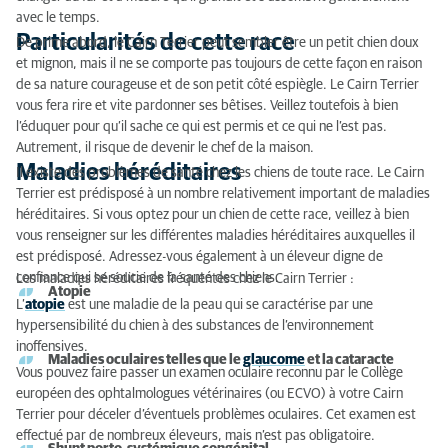
avec le temps.
Particularités de cette race
De prime abord, le Cairn Terrier peut sembler être un petit chien doux
et mignon, mais il ne se comporte pas toujours de cette façon en raison
de sa nature courageuse et de son petit côté espiègle. Le Cairn Terrier
vous fera rire et vite pardonner ses bêtises. Veillez toutefois à bien
l’éduquer pour qu’il sache ce qui est permis et ce qui ne l’est pas.
Autrement, il risque de devenir le chef de la maison.
Maladies héréditaires
Il existe des problèmes de santé chez les chiens de toute race. Le Cairn
Terrier est prédisposé à un nombre relativement important de maladies
héréditaires. Si vous optez pour un chien de cette race, veillez à bien
vous renseigner sur les différentes maladies héréditaires auxquelles il
est prédisposé. Adressez-vous également à un éleveur digne de
confiance qui se soucie de la santé des chiens.
Les maladies héréditaires fréquentes chez le Cairn Terrier :
Atopie
L’
atopie
est une maladie de la peau qui se caractérise par une
hypersensibilité du chien à des substances de l’environnement
inoffensives.
Maladies oculaires telles que le
glaucome
et la cataracte
Vous pouvez faire passer un examen oculaire reconnu par le Collège
européen des ophtalmologues vétérinaires (ou ECVO) à votre Cairn
Terrier pour déceler d’éventuels problèmes oculaires. Cet examen est
effectué par de nombreux éleveurs, mais n’est pas obligatoire.