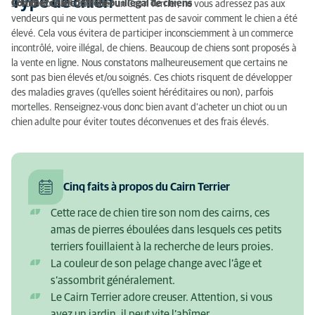
Type de chien
Terrier et chien de chasse
Commerce incontrôlé ou illégal de chiens
Si vous souhaitez acheter un Cairn Terrier, ne vous adressez pas aux
vendeurs qui ne vous permettent pas de savoir comment le chien a été
élevé. Cela vous évitera de participer inconsciemment à un commerce
incontrôlé, voire illégal, de chiens. Beaucoup de chiens sont proposés à
la vente en ligne. Nous constatons malheureusement que certains ne
sont pas bien élevés et/ou soignés. Ces chiots risquent de développer
des maladies graves (qu’elles soient héréditaires ou non), parfois
mortelles. Renseignez-vous donc bien avant d’acheter un chiot ou un
chien adulte pour éviter toutes déconvenues et des frais élevés.
Cinq faits à propos du Cairn Terrier
Cette race de chien tire son nom des cairns, ces
amas de pierres éboulées dans lesquels ces petits
terriers fouillaient à la recherche de leurs proies.
La couleur de son pelage change avec l’âge et
s’assombrit généralement.
Le Cairn Terrier adore creuser. Attention, si vous
avez un jardin, il peut vite l’abîmer.