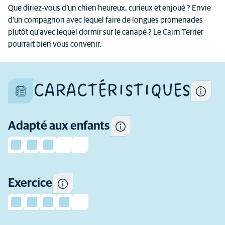
Chaque chien est un individu
Que diriez-vous d’un chien heureux, curieux et enjoué ? Envie
unique et ses caractéristiques
d’un compagnon avec lequel faire de longues promenades
Certains chiens ont tendance
diffèrent aussi au sein d'une
plutôt qu'avec lequel dormir sur le canapé ? Le Cairn Terrier
à être plus enjoués et
même race
pourrait bien vous convenir.
sociables avec les enfants et
plus tolérants que d'autres à
leur comportement.
CARACTÉRISTIQUES
La quantité d'exercice dont
cette race a besoin
Adapté aux enfants
De quelle expérience
quotidiennement.
préalable (en tant que
propriétaire de chien) avez-
vous besoin avant
d'envisager d'adopter cette
Exercice
race ?