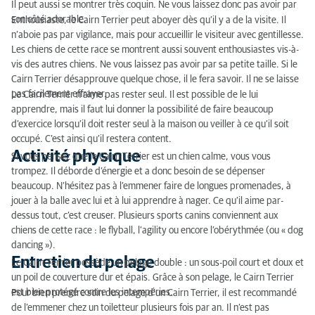
Il peut aussi se montrer très coquin. Ne vous laissez donc pas avoir par
son côté adorable.
Enthousiaste, le Cairn Terrier peut aboyer dès qu’il y a de la visite. Il
Nutrition
n’aboie pas par vigilance, mais pour accueillir le visiteur avec gentillesse.
Les chiens de cette race se montrent aussi souvent enthousiastes vis-à-
Type de chien
vis des autres chiens. Ne vous laissez pas avoir par sa petite taille. Si le
Cairn Terrier désapprouve quelque chose, il le fera savoir. Il ne se laisse
pas facilement effrayer.
Le Cairn Terrier n’aime pas rester seul. Il est possible de le lui
apprendre, mais il faut lui donner la possibilité de faire beaucoup
d’exercice lorsqu’il doit rester seul à la maison ou veiller à ce qu’il soit
occupé. C’est ainsi qu’il restera content.
Activité physique
Si vous pensez que le Cairn Terrier est un chien calme, vous vous
trompez. Il déborde d’énergie et a donc besoin de se dépenser
beaucoup. N’hésitez pas à l’emmener faire de longues promenades, à
jouer à la balle avec lui et à lui apprendre à nager. Ce qu’il aime par-
dessus tout, c’est creuser. Plusieurs sports canins conviennent aux
chiens de cette race : le flyball, l’agility ou encore l’obérythmée (ou « dog
dancing »).
Entretien du pelage
Le Cairn Terrier possède un pelage double : un sous-poil court et doux et
un poil de couverture dur et épais. Grâce à son pelage, le Cairn Terrier
est bien protégé contre les intempéries.
Pour bien prendre soin du pelage d’un Cairn Terrier, il est recommandé
de l’emmener chez un toiletteur plusieurs fois par an. Il n’est pas