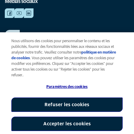
Médias sociaux
TRAVAILLER CHEZ ANICURA
Voir nos offres d'emploi
Nous utilisons des cookies pour personnaliser le contenu et les
publicités, fournir des fonctionnalités liées aux réseaux sociaux et
analyser notre trafic. Veuillez consulter notre
politique en matière
de cookies
(opens in a new tab)
. Vous pouvez utiliser les paramètres des cookies pour
Vie privée
modifier vos préférences. Cliquez sur "Accepter les cookies" pour
Légal
activer tous les cookies ou sur "Rejeter les cookies" pour les
Cookies
refuser..
Accessibilité
Paramètres des cookies
Presse
Global Human Rights
AniCura est une filiale de Mars, Inc © 2026
Refuser les cookies
Accepter les cookies
Paramètres des cookies