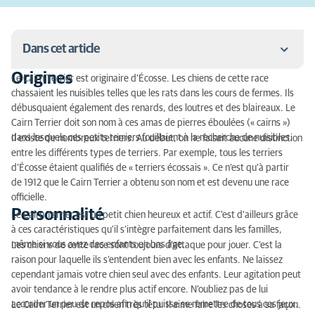
Dans cet article
Origines
Le Cairn Terrier est originaire d’Écosse. Les chiens de cette race
Origines
chassaient les nuisibles telles que les rats dans les cours de fermes. Ils
débusquaient également des renards, des loutres et des blaireaux. Le
Personnalité
Cairn Terrier doit son nom à ces amas de pierres éboulées (« cairns »)
dans lesquels ces petits terriers fouillaient à la recherche de nuisibles.
Il existe de nombreux terriers. Au début, on ne faisait aucune distinction
Activité physique
entre les différents types de terriers. Par exemple, tous les terriers
d’Écosse étaient qualifiés de « terriers écossais ». Ce n’est qu’à partir
Entretien du pelage
de 1912 que le Cairn Terrier a obtenu son nom et est devenu une race
officielle.
Dressage
Personnalité
Le Cairn Terrier est un petit chien heureux et actif. C’est d’ailleurs grâce
Taille et poids
à ces caractéristiques qu’il s’intègre parfaitement dans les familles,
même si vous avez des enfants en bas âge.
Les chiens de cette race sont toujours d’attaque pour jouer. C’est la
Couleur
raison pour laquelle ils s’entendent bien avec les enfants. Ne laissez
cependant jamais votre chien seul avec des enfants. Leur agitation peut
Particularités de cette race
avoir tendance à le rendre plus actif encore. N’oubliez pas de lui
accorder un peu de repos afin qu’il puisse se remettre de tous ces jeux.
Le Cairn Terrier est un chien très têtu. Il aime faire les choses à sa façon.
Maladies héréditaires