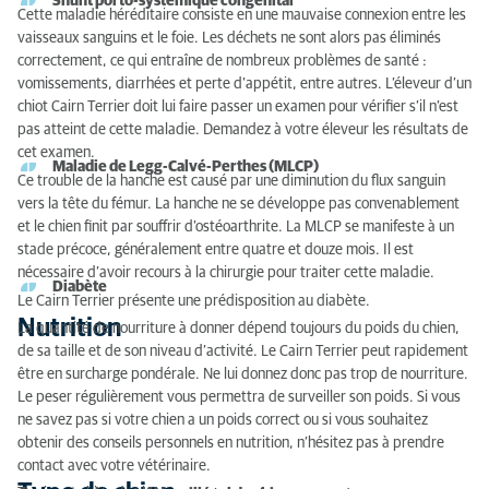
Shunt porto-systémique congénital
Cette maladie héréditaire consiste en une mauvaise connexion entre les
vaisseaux sanguins et le foie. Les déchets ne sont alors pas éliminés
correctement, ce qui entraîne de nombreux problèmes de santé :
vomissements, diarrhées et perte d’appétit, entre autres. L’éleveur d’un
chiot Cairn Terrier doit lui faire passer un examen pour vérifier s’il n’est
pas atteint de cette maladie. Demandez à votre éleveur les résultats de
cet examen.
Maladie de Legg-Calvé-Perthes (MLCP)
Ce trouble de la hanche est causé par une diminution du flux sanguin
vers la tête du fémur. La hanche ne se développe pas convenablement
et le chien finit par souffrir d’ostéoarthrite. La MLCP se manifeste à un
stade précoce, généralement entre quatre et douze mois. Il est
nécessaire d’avoir recours à la chirurgie pour traiter cette maladie.
Diabète
Le Cairn Terrier présente une prédisposition au diabète.
Nutrition
La quantité de nourriture à donner dépend toujours du poids du chien,
de sa taille et de son niveau d’activité. Le Cairn Terrier peut rapidement
être en surcharge pondérale. Ne lui donnez donc pas trop de nourriture.
Le peser régulièrement vous permettra de surveiller son poids. Si vous
ne savez pas si votre chien a un poids correct ou si vous souhaitez
obtenir des conseils personnels en nutrition, n’hésitez pas à prendre
contact avec votre vétérinaire.