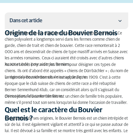
Dans cet article
Origine de la race du Bouvier Bernois
Le Bouvier Bernois est originaire de la région des Alpes bernoises. Ce
Origine de la race du Bouvier Bernois
chien polyvalent a longtemps servi dans les fermes comme chien de
garde, chien de trait et chien de bouvier. Cette race remonterait à 2
Quel est le caractère du Bouvier Bernois ?
000 ans et descendrait de chiens de type mastiff arrivés en Suisse avec
les armées romaines. Ceux-ci auraient été croisés avec d’autres chiens
Quelle activité physique pour un Bouvier Bernois ?
locaux et créés pour aider les fermiers.
Au XIXe siècle, il n’y avait pas de nom pour désigner ces types de
chiens. Ils ont d’abord été appelés « chiens de Dürrbächler » ; du nom de
Comment toiletter un Bouvier Bernois ?
la région alpine rocheuse située au sud de Berne.
Le nom de « Bouvier Bernois » n’est apparu qu’en 1909. C’est à cette
époque que le club suisse de chiens de cette race a été rebaptisé
Comment dresser un Bouvier Bernois ?
Berner-Sennenhund-Klub, car on considérait alors qu’il s’agissait du
chien national du canton de Berne.
De nos jours, le Bouvier Bernois est un chien de famille très populaire,
Combien mesure un Bouvier Bernois ?
même s’il prend tout son sens lorsqu’on lui donne l’occasion de travailler.
Quelle est la couleur du Bouvier Bernois ?
Quel est le caractère du Bouvier
Bernois ?
Compte tenu de ses origines, le Bouvier Bernois est un chien intrépide et
Particularités du Bouvier Bernois
sûr de lui. Il est également vigilant et attentif à ce qui se passe autour de
lui. Il est dévoué à sa famille et se montre très gentil avec les enfants. Le
Les maladies héréditaires du Bouvier Bernois