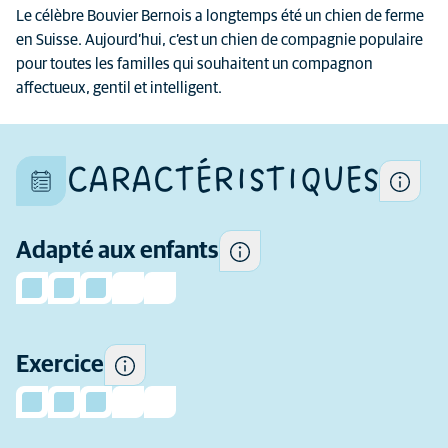
Chaque chien est un individu
Le célèbre Bouvier Bernois a longtemps été un chien de ferme
unique et ses caractéristiques
en Suisse. Aujourd’hui, c’est un chien de compagnie populaire
Certains chiens ont tendance
diffèrent aussi au sein d'une
pour toutes les familles qui souhaitent un compagnon
à être plus enjoués et
même race
affectueux, gentil et intelligent.
sociables avec les enfants et
plus tolérants que d'autres à
leur comportement.
CARACTÉRISTIQUES
La quantité d'exercice dont
cette race a besoin
Adapté aux enfants
De quelle expérience
quotidiennement.
préalable (en tant que
propriétaire de chien) avez-
vous besoin avant
d'envisager d'adopter cette
Exercice
race ?