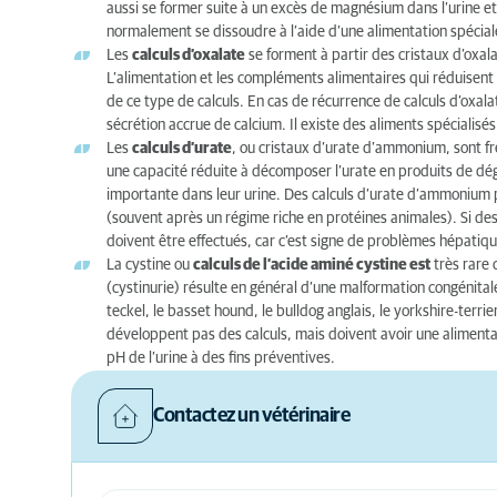
aussi se former suite à un excès de magnésium dans l’urine et 
normalement se dissoudre à l’aide d’une alimentation spécial
Les
calculs d’oxalate
se forment à partir des cristaux d’oxala
L’alimentation et les compléments alimentaires qui réduisent
de ce type de calculs. En cas de récurrence de calculs d’oxal
sécrétion accrue de calcium. Il existe des aliments spécialisés
Les
calculs d’urate
, ou cristaux d’urate d’ammonium, sont fr
une capacité réduite à décomposer l’urate en produits de dég
importante dans leur urine. Des calculs d’urate d’ammonium
(souvent après un régime riche en protéines animales). Si des
doivent être effectués, car c’est signe de problèmes hépatiq
La cystine ou
calculs de l’acide aminé cystine est
très rare 
(cystinurie) résulte en général d’une malformation congénitale
teckel, le basset hound, le bulldog anglais, le yorkshire-terrier
développent pas des calculs, mais doivent avoir une aliment
pH de l’urine à des fins préventives.
Contactez un vétérinaire