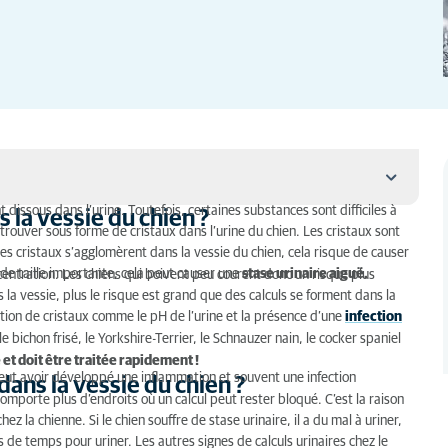
 dissous dans l’urine. Toutefois, certaines substances sont difficiles à
 la vessie du chien ?
trouver sous forme de cristaux dans l’urine du chien. Les cristaux sont
 chien ?
s cristaux s’agglomèrent dans la vessie du chien, cela risque de causer
 du chien ?
t de taille importante, cela peut causer une
stase urinaire aiguë.
centration. Les chiens qui boivent peu courent donc un risque plus
ns la vessie, plus le risque est grand que des calculs se forment dans la
sie du chien ?
tion de cristaux comme le pH de l’urine et la présence d’une
infection
 bichon frisé, le Yorkshire-Terrier, le Schnauzer nain, le cocker spaniel
n ?
et doit être traitée rapidement !
en peut avoir développé une inflammation et souvent une infection
ans la vessie du chien ?
comporte plus d’endroits où un calcul peut rester bloqué. C’est la raison
ez la chienne. Si le chien souffre de stase urinaire, il a du mal à uriner,
s de temps pour uriner. Les autres signes de calculs urinaires chez le