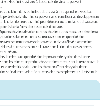
si le pH de l’urine est élevé. Les calculs de struvite peuvent
e.
te de calcium dans de l’urine acide, c’est-à-dire quand le pH est bas.
 le pH (tel que la vitamine C) peuvent ainsi contribuer au développement
ate, le chien doit être examiné pour détecter toute maladie qui cause une
 pour éviter la formation des calculs d’oxalate.
équents chez le dalmatien et rares chez les autres races. Le dalmatien a
radation solubles et l’urate se retrouve donc en quantité plus
 peuvent se former en association avec un niveau élevé d’ammonium
 chiens d’autres races ont de l’urate dans l’urine, d’autres examens
ues ou rénaux.
chez le chien. Une quantité plus importante de cystine dans l’urine
 dans les reins et se produit chez certaines races, dont le terre-neuve, le
 et le terrier irlandais. Tous les chiens souffrant de cystinurie ne
ation spécialement adaptée ou recevoir des compléments qui élèvent le