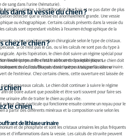
ce de sang dans l’urine (hématurie).
l’analyse urinaire. L’échantillon doit être frais et ne pas dater de plus
ls dans la vessie du chien ?
 palpation détecter que la vessie est anormalement grande. Une vessie
aphique ou échographique. Certains calculs présents dans la vessie du
 les calculs sont cependant visibles à l’examen échographique de la
icaments ou par une intervention chirurgicale selon le type de cristaux.
 chez le chien ?
éciaux. Si ce n’est pas le cas, ou si les calculs ne sont pas du type à
urgicale. Après l’opération, le chien doit suivre un régime spécial pour
tion bactérienne, celle-ci est traitée avec des antibiotiques.
sance rénale qui peut être fatale au bout de quelques jours. Le chien doit
onséquences de l’insuffisance rénale que pour soigner la stase urinaire.
foulement des calculs bloqués dans l’urètre. Mais parfois elle ne
uvert de l’extérieur. Chez certains chiens, cette ouverture est laissée de
pas de nouveaux calculs. Le chien doit continuer à suivre le régime
u chien
he afin de boire autant que possible et être sorti souvent pour faire ses
 urinaire afin de traiter le chien au plus vite.
nent autour d’une particule qui fonctionne ensuite comme un noyau pour le
ez le chien
en à partir des différents minéraux et la composition varie selon les
uffrant de lithiase urinaire
ium et de phosphate et sont les cristaux urinaires les plus fréquents
tions et d’inflammations dans la vessie. Les calculs de struvite peuvent