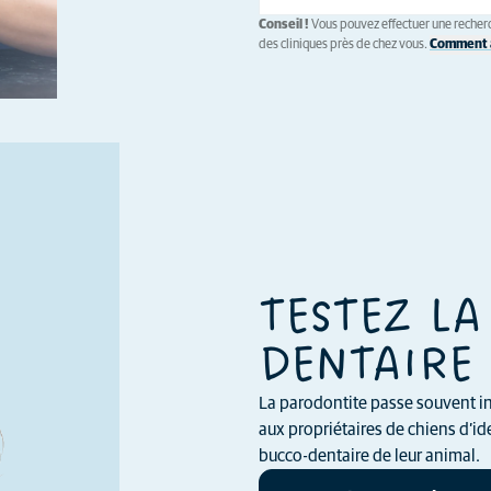
Conseil !
Vous pouvez effectuer une recherc
des cliniques près de chez vous.
Comment a
TESTEZ LA
DENTAIRE 
La parodontite passe souvent in
aux propriétaires de chiens d’ide
bucco-dentaire de leur animal.