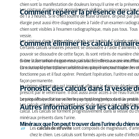
chien sont la manifestation de douleurs lorsqu’il urine et la présen
Les cristaux d’urine sont normalement visibles au microscope lors de 
Comment repérer la présence de calcu
de 1 à 3 heures. Si le chien souffre de stase urinaire, on peut par
élargie peut aussi être diagnostiquée à l’aide d’un examen radiogr
chien sont visibles à l’examen radiographique, mais pas tous. Tous
vessie.
Les cristaux dans l’urine et les calculs sont traités à l’aide de méd
Comment éliminer les calculs urinaires
Certains calculs urinaires peuvent se dissoudre à l’aide d’aliments sp
pouvoir se dissoudre de cette façon, ils sont retirés de manière chir
éviter la formation de nouveaux calculs. Si le chien a aussi une infec
Si une stase urinaire aiguë n’est pas traitée, elle cause une insuffi
être vu rapidement par un vétérinaire, aussi bien pour traiter les c
La solution la plus utilisée consiste à employer une technique de re
fonctionne pas et il faut opérer. Pendant l’opération, l’urètre est o
façon permanente.
Le régime alimentaire est important afin que le chien ne développe 
Pronostic des calculs dans la vessie d
prescrit par le vétérinaire. Il doit aussi avoir accès à de l’eau fraîc
besoins afin que l’urine ne reste pas trop longtemps dans la vessie.
Le propriétaire doit surveiller les symptômes précoces d’un problème
Les calculs urinaires se forment à partir de cristaux qui s’aggluti
Autres informations sur les calculs ch
calcul. Les calculs se forment progressivement dans la vessie du chi
minéraux présents dans l’urine.
Minéraux que l’on peut trouver dans l’urine du chien so
Les
calculs de struvite
sont composés de magnésium, d’ammon
chez le chien. Les calculs sont formés après une suite d’infec