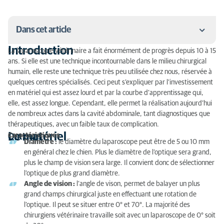
Dans cet article
Introduction
La laparoscopie vétérinaire a fait énormément de progrès depuis 10 à 15
Introduction
ans. Si elle est une technique incontournable dans le milieu chirurgical
humain, elle reste une technique très peu utilisée chez nous, réservée à
Le matériel
quelques centres spécialisés. Ceci peut s’expliquer par l’investissement
en matériel qui est assez lourd et par la courbe d’apprentissage qui,
Organisation et préparation
elle, est assez longue. Cependant, elle permet la réalisation aujourd’hui
de nombreux actes dans la cavité abdominale, tant diagnostiques que
Les techniques chirurgicales aujourd’hui réalisables
thérapeutiques, avec un faible taux de complication.
:
Le matériel
Caractéristiques
Optiques :
Diamètre :
le diamètre du laparoscope peut être de 5 ou 10 mm
Inconvénients de la laparoscopie :
en général chez le chien. Plus le diamètre de l’optique sera grand,
plus le champ de vision sera large. Il convient donc de sélectionner
Avantages de la laparoscopie :
l’optique de plus grand diamètre.
Angle de vision :
l’angle de vison, permet de balayer un plus
Conclusion :
grand champs chirurgical juste en effectuant une rotation de
l’optique. Il peut se situer entre 0° et 70°. La majorité des
chirurgiens vétérinaire travaille soit avec un laparoscope de 0° soit