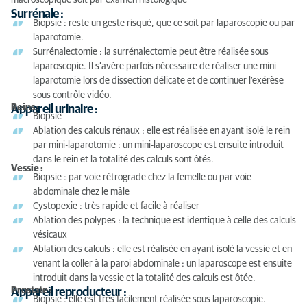
macroscopique soit par examen histologique
Surrénale :
Biopsie : reste un geste risqué, que ce soit par laparoscopie ou par
laparotomie.
Surrénalectomie : la surrénalectomie peut être réalisée sous
laparoscopie. Il s’avère parfois nécessaire de réaliser une mini
laparotomie lors de dissection délicate et de continuer l’exérèse
sous contrôle vidéo.
Reins :
Appareil urinaire :
Biopsie
Ablation des calculs rénaux : elle est réalisée en ayant isolé le rein
par mini-laparotomie : un mini-laparoscope est ensuite introduit
dans le rein et la totalité des calculs sont ôtés.
Vessie :
Biopsie : par voie rétrograde chez la femelle ou par voie
abdominale chez le mâle
Cystopexie : très rapide et facile à réaliser
Ablation des polypes : la technique est identique à celle des calculs
vésicaux
Ablation des calculs : elle est réalisée en ayant isolé la vessie et en
venant la coller à la paroi abdominale : un laparoscope est ensuite
introduit dans la vessie et la totalité des calculs est ôtée.
Prostate :
Appareil reproducteur :
Biopsie : elle est très facilement réalisée sous laparoscopie.