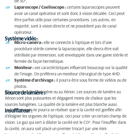
de 30°.
Laparoscope / Coelioscope :
certains laparoscopes peuvent
avoir un canal opérateur et sont donc à vision décalée. Ceci peut
être parfois utile pour certaines procédures. Les autres, en
majorité, sont à vision directe et ne possèdent pas de canal
opérateur.
Système vidéo :
Micro-caméra :
elle se connecte à l’optique et lors d’une
procédure stérile comme la laparoscopie, elle devra être soit
stérilisée par immersion, soit enveloppée dans une gaine stérile et
fermée de façon hermétique.
Moniteur :
ses caractéristiques influeront beaucoup sur la qualité
de l’image. On préférera un moniteur chirurgical de type 4HD.
Système d’archivage :
il pourra être sous forme de vidéos ou de
photos.
Elles peuvent être halogène ou au Xénon. Les sources de lumière au
Source de lumière :
Xénon sont plus puissantes et dégagent moins de chaleur que les
sources halogènes. La qualité de la lumière est plus blanche aussi.
La laparoscopie ne pourra se réaliser que si la cavité est gonflée afin
Insufflateur :
d’éloigner les organes de l’optique, ceci pour créer un certain champ de
vision. Le gaz qui sert à dilater la cavité est le CO². Pour l’insuffler dans
la cavité, on aura soit placé un premier trocart par une mini-