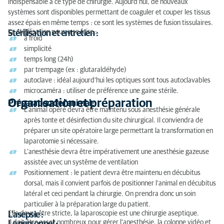
indispensable à ce type de chirurgie. Aujourd’hui, de nouveaux
systèmes sont disponibles permettant de coaguler et couper les tissus
assez épais en même temps : ce sont les systèmes de fusion tissulaires.
La stérilisation pourra se faire :
Stérilisation et entretien :
à froid
simplicité
temps long (24h)
par trempage (ex : glutaraldéhyde)
autoclave : idéal aujourd’hui les optiques sont tous autoclavables
microcaméra : utiliser de préférence une gaine stérile.
Organisation et préparation
Préparation de l'animal :
L’animal opéré devra être maintenu sous anesthésie générale
après tonte et désinfection du site chirurgical. Il conviendra de
préparer un site opératoire large permettant la transformation en
laparotomie si nécessaire.
L’anesthésie devra être impérativement une anesthésie gazeuse
assistée avec un systême de ventilation
Positionnement : le patient devra être maintenu en décubitus
dorsal, mais il convient parfois de positionner l’animal en décubitus
latéral et ceci pendant la chirurgie. On prendra donc un soin
particulier à la préparation large du patient.
Elle devra être stricte, la laparoscopie est une chirurgie aseptique.
L'asepsie :
Il doit être assez nombreux pour gérer l’anesthésie, la colonne vidéo et