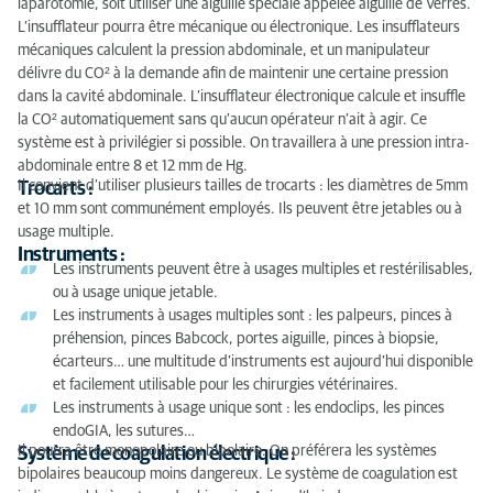
laparotomie, soit utiliser une aiguille spéciale appelée aiguille de Verres.
L’insufflateur pourra être mécanique ou électronique. Les insufflateurs
mécaniques calculent la pression abdominale, et un manipulateur
délivre du CO² à la demande afin de maintenir une certaine pression
dans la cavité abdominale. L’insufflateur électronique calcule et insuffle
la CO² automatiquement sans qu’aucun opérateur n’ait à agir. Ce
système est à privilégier si possible. On travaillera à une pression intra-
abdominale entre 8 et 12 mm de Hg.
Il convient d’utiliser plusieurs tailles de trocarts : les diamètres de 5mm
Trocarts :
et 10 mm sont communément employés. Ils peuvent être jetables ou à
usage multiple.
Instruments :
Les instruments peuvent être à usages multiples et restérilisables,
ou à usage unique jetable.
Les instruments à usages multiples sont : les palpeurs, pinces à
préhension, pinces Babcock, portes aiguille, pinces à biopsie,
écarteurs… une multitude d’instruments est aujourd’hui disponible
et facilement utilisable pour les chirurgies vétérinaires.
Les instruments à usage unique sont : les endoclips, les pinces
endoGIA, les sutures…
Il pourra être monopolaire ou bipolaire. On préférera les systèmes
Système de coagulation électrique :
bipolaires beaucoup moins dangereux. Le système de coagulation est