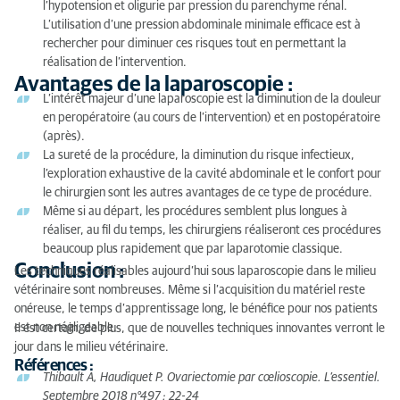
l’hypotension et oligurie par pression du parenchyme rénal.
L’utilisation d’une pression abdominale minimale efficace est à
rechercher pour diminuer ces risques tout en permettant la
réalisation de l’intervention.
Avantages de la laparoscopie :
L’intérêt majeur d’une laparoscopie est la diminution de la douleur
en peropératoire (au cours de l’intervention) et en postopératoire
(après).
La sureté de la procédure, la diminution du risque infectieux,
l’exploration exhaustive de la cavité abdominale et le confort pour
le chirurgien sont les autres avantages de ce type de procédure.
Même si au départ, les procédures semblent plus longues à
réaliser, au fil du temps, les chirurgiens réaliseront ces procédures
beaucoup plus rapidement que par laparotomie classique.
Conclusion :
Les techniques réalisables aujourd’hui sous laparoscopie dans le milieu
vétérinaire sont nombreuses. Même si l’acquisition du matériel reste
onéreuse, le temps d’apprentissage long, le bénéfice pour nos patients
est non négligeable.
Il est certain, de plus, que de nouvelles techniques innovantes verront le
jour dans le milieu vétérinaire.
Références :
Thibault A, Haudiquet P. Ovariectomie par cœlioscopie. L’essentiel.
Septembre 2018 n°497 : 22-24