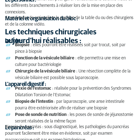
Le personnel :
les différents branchements à réaliser lors de la mise en place des
connexions.
Il conviendra de rationaliser la position de la table du ou des chirurgiens
Matériel et organisation du bloc :
et de la colonne vidéo.
Les techniques chirurgicales
aujourd’hui réalisables :
Le foie :
Biopsie
: elles pourront être réalisées soit par trocut, soit par
pince à biopsie
Ponction de la vésicule biliaire
: elle permettra une mise en
culture pour bactériologie
Chirurgie de la vésicule biliaire
: Une résection complète de la
vésicule biliaire est possible sous laparoscopie.
L'appareil digestif :
Pexie de l’estomac
: réalisée pour la prévention des Syndromes
Dilatation Torsion de l’Estomac
Biopsie de l’intestin
: par laparoscopie, une anse intestinale
pourra être extériorisée afin de réaliser une biopsie
Pose de sonde de nutrition
: les poses de sonde de jéjunostomie
seront réalisées de la même façon
Biopsie du pancréas : sous diagnostiqué, les pathologies du pancréas
Le pancréas :
pourront facilement être mise en évidence, soit par examen