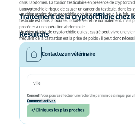
dans l’abdomen. La torsion testiculaire en présence de cryptorchid
urgence.
La cryptorchidie risque de causer un cancer du testicule, dont les s
Un chien atteint de cryptorchidie doit être
castré
pour, à la fois, p
Traitement de la cryptorchidie chez l
testicule est dans la bourse, il doit être retiré normalement, mais p
procéder à une opération abdominale.
Un chien atteint de cryptorchidie qui est castré peut vivre une vie
Résultats
fréquent de la castration est la prise de poids : il peut donc nécess
Contactez un vétérinaire
Conseil !
Vous pouvez effectuer une recherche par nom de clinique, par vil
Comment activer.
Cliniques les plus proches