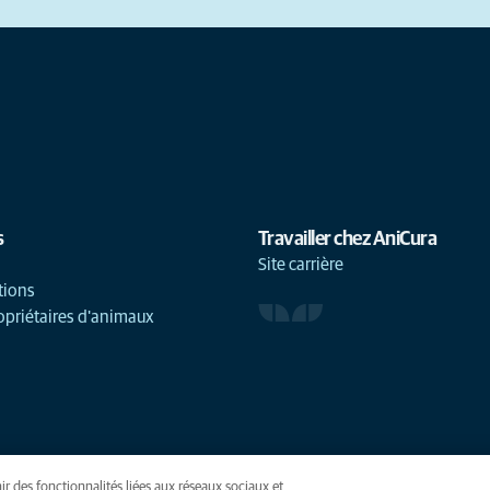
s
Travailler chez AniCura
Site carrière
tions
opriétaires d'animaux
ir des fonctionnalités liées aux réseaux sociaux et