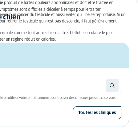
ie produit de fortes douleurs abdominales et doit être traitée en
ymptômes sont difficiles à déceler à temps pour le traiter.
révenir un cancer du testicule et aussi éviter qu’il ne se reproduise. Si un
e chien
our retirer le testicule qui n’est pas descendu, il faut généralement
 normale comme tout autre chien castré. L’effet secondaire le plus
iter un régime réduit en calories.
le ou utiliser votre emplacement pour trouver des cliniques près de chez vous.
Toutes les cliniques