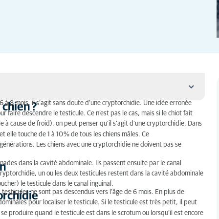
6 à 8 mois, il s’agit sans doute d’une cryptorchidie. Une idée erronée
 chien ?
faire descendre le testicule. Ce n’est pas le cas, mais si le chiot fait
 à cause de froid), on peut penser qu’il s’agit d’une cryptorchidie. Dans
et elle touche de 1 à 10 % de tous les chiens mâles. Ce
générations. Les chiens avec une cryptorchidie ne doivent pas se
nades dans la cavité abdominale. Ils passent ensuite par le canal
en
cryptorchidie, un ou les deux testicules restent dans la cavité abdominale
ucher) le testicule dans le canal inguinal.
testicules ne sont pas descendus vers l’âge de 6 mois. En plus de
orchidie
nales pour localiser le testicule. Si le testicule est très petit, il peut
 se produire quand le testicule est dans le scrotum ou lorsqu’il est encore