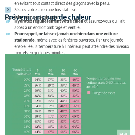
en évitant tout contact direct des glaçons avec la peau.
Séchez votre chien une fois stabilisé.
Prévenir un coup de chaleur
Pour éviter ce type de situation :
Hydratez régulièrement votre chien
et assurez-vous qu’il ait
accès à un endroit ombragé et ventilé.
Pour rappel, ne laissez jamais un chien dans une voiture
stationnée
, même avec les fenêtres ouvertes. Par une journée
ensoleillée, la température à l’intérieur peut atteindre des niveaux
mortels en quelques minutes.