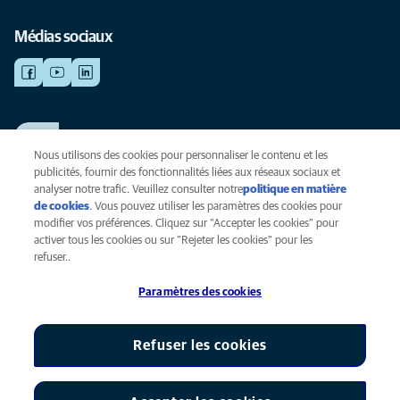
Médias sociaux
TRAVAILLER CHEZ ANICURA
Voir nos offres d'emploi
Nous utilisons des cookies pour personnaliser le contenu et les
publicités, fournir des fonctionnalités liées aux réseaux sociaux et
analyser notre trafic. Veuillez consulter notre
politique en matière
de cookies
(opens in a new tab)
. Vous pouvez utiliser les paramètres des cookies pour
Vie privée
modifier vos préférences. Cliquez sur "Accepter les cookies" pour
Légal
activer tous les cookies ou sur "Rejeter les cookies" pour les
Cookies
refuser..
Accessibilité
Paramètres des cookies
Presse
Global Human Rights
AniCura est une filiale de Mars, Inc © 2026
Refuser les cookies