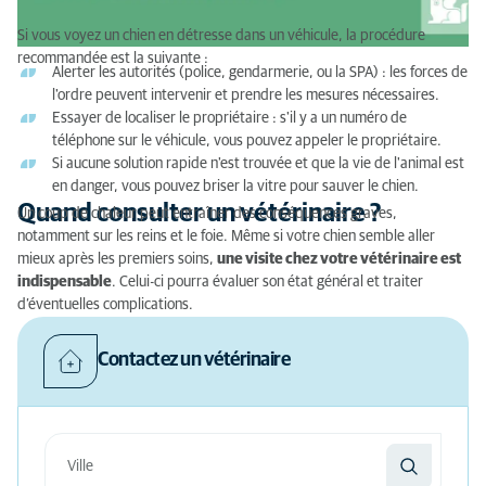
Si vous voyez un chien en détresse dans un véhicule, la procédure
recommandée est la suivante :
Alerter les autorités (police, gendarmerie, ou la SPA) : les forces de
l'ordre peuvent intervenir et prendre les mesures nécessaires.
Essayer de localiser le propriétaire : s'il y a un numéro de
téléphone sur le véhicule, vous pouvez appeler le propriétaire.
Si aucune solution rapide n'est trouvée et que la vie de l'animal est
en danger, vous pouvez briser la vitre pour sauver le chien.
Quand consulter un vétérinaire ?
Un coup de chaleur peut entraîner des conséquences graves,
notamment sur les reins et le foie. Même si votre chien semble aller
mieux après les premiers soins,
une visite chez votre vétérinaire est
indispensable
. Celui-ci pourra évaluer son état général et traiter
d’éventuelles complications.
Contactez un vétérinaire