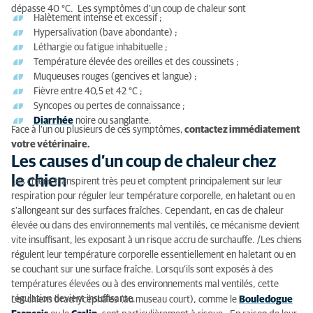
dépasse 40 °C. Les symptômes d’un coup de chaleur sont
Les causes d’un coup de chaleur chez le chien
Halètement intense et excessif ;
Hypersalivation (bave abondante) ;
Que faire en cas de coup de chaleur ?
Léthargie ou fatigue inhabituelle ;
Température élevée des oreilles et des coussinets ;
Prévenir un coup de chaleur
Muqueuses rouges (gencives et langue) ;
Fièvre entre 40,5 et 42 °C ;
Quand consulter un vétérinaire ?
Syncopes ou pertes de connaissance ;
Diarrhée
noire ou sanglante.
Face à l’un ou plusieurs de ces symptômes,
contactez immédiatement
votre vétérinaire.
Les causes d’un coup de chaleur chez
le chien
Les chiens transpirent très peu et comptent principalement sur leur
respiration pour réguler leur température corporelle, en haletant ou en
s'allongeant sur des surfaces fraîches. Cependant, en cas de chaleur
élevée ou dans des environnements mal ventilés, ce mécanisme devient
vite insuffisant, les exposant à un risque accru de surchauffe. /Les chiens
régulent leur température corporelle essentiellement en haletant ou en
se couchant sur une surface fraîche. Lorsqu’ils sont exposés à des
températures élevées ou à des environnements mal ventilés, cette
régulation devient insuffisante.
Les chiens brachycéphales (au museau court), comme le
Bouledogue