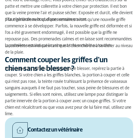
Une fois le bandage retiré, vous pouvez enfiler des chaussettes sur la
patte et mettre une collerette à votre chien par protection. Il est bon
que la veine prenne l'air et puisse sécher. Exposée et durcit, elle devient
plus résistante au bout d'une semaine environ.
Il faut généralement quelques semaines avant qu’une nouvelle griffe
commence à se développer. Parfois, la nouvelle griffe est déformée et si
l'os a été gravement endommagé, il est possible que la griffe ne
repousse pas. Des promenades calmes et en laisse sont recommandées
la première semaine car la veine est très sensible au toucher.
La collerette est indiquée tant que le chien cherche à se lécher au niveau
de la plaie.
Comment couper les griffes d'un
chien sans le blesser ?
Pour couper les griffes d’un chien sans le blesser, repérez la partie à
couper. Si votre chien a les griffes blanches, la portion à couper et celle
qui n’est pas rose, la teinte rosée trahissant la présence de vaisseaux
sanguins auxquels il ne faut pas toucher, sous peine de blessures et de
saignements. Si elles sont noires, utilisez une lampe pour distinguer la
partie innervée de la portion à couper avec un coupe-griffes. Si votre
chien est récalcitrant ou que vous avez peur de lui faire mal, utilisez une
lime.
Contactez un vétérinaire