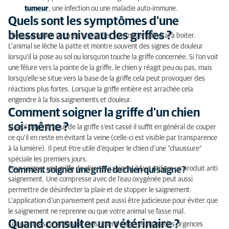
tumeur
, une infection ou une maladie auto-immune.
Quels sont les symptômes d'une
blessure au niveau des griffes ?
Lorsqu'un chien se casse une griffe, il se met en général à boiter.
L'animal se lèche la patte et montre souvent des signes de douleur
lorsqu'il la pose au sol ou lorsqu'on touche la griffe concernée. Si l’on voit
une fêlure vers la pointe de la griffe, le chien y réagit peu ou pas, mais
lorsqu'elle se situe vers la base de la griffe cela peut provoquer des
réactions plus fortes. Lorsque la griffe entière est arrachée cela
engendre à la fois saignements et douleur.
Comment soigner la griffe d'un chien
soi-même ?
Si seul un petit bout de la griffe s'est cassé il suffit en général de couper
ce qu'il en reste en évitant la veine (celle-ci est visible par transparence
à la lumière). Il peut être utile d'équiper le chien d'une "chaussure"
spéciale les premiers jours.
Pour soigner une griffe de chien qui saigne, il faut utiliser un produit anti
Comment soigner une griffe de chien qui saigne ?
saignement. Une compresse avec de l’eau oxygénée peut aussi
permettre de désinfecter la plaie et de stopper le saignement.
L’application d’un pansement peut aussi être judicieuse pour éviter que
le saignement ne reprenne ou que votre animal se fasse mal.
Quand consulter un vétérinaire ?
Les cassures de griffes ne constituent en général pas des urgences