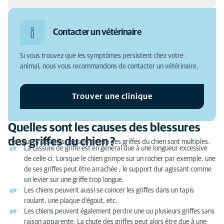
Quelles sont les causes des blessures des griffes du
Contacter un vétérinaire
chien ?
Quels sont les symptômes d'une blessure au niveau
Si vous trouvez que les symptômes persistent chez votre
des griffes ?
animal, nous vous recommandons de contacter un vétérinaire.
Comment soigner la griffe d'un chien soi-même ?
Trouver une clinique
Quand consulter un vétérinaire ?
Quelles sont les causes des blessures
Comment traiter une griffe de chien ?
des griffes du chien ?
Les causes des blessures au niveau des griffes du chien sont multiples.
Quels soins aprés le retrait d'une griffe chez le chien
La cassure de griffe est en général due à une longueur excessive
?
de celle-ci. Lorsque le chien grimpe sur un rocher par exemple, une
de ses griffes peut être arrachée ; le support dur agissant comme
Comment couper les griffes d'un chien sans le
un levier sur une griffe trop longue.
blesser ?
Les chiens peuvent aussi se coincer les griffes dans un tapis
roulant, une plaque d'égout, etc.
Les chiens peuvent également perdre une ou plusieurs griffes sans
raison apparente. La chute des griffes peut alors être due à une