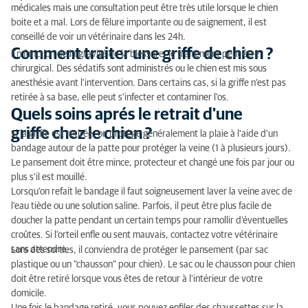
médicales mais une consultation peut être très utile lorsque le chien
boite et a mal. Lors de fêlure importante ou de saignement, il est
conseillé de voir un vétérinaire dans les 24h.
Comment traiter une griffe de chien ?
En fonction de la gravité de la blessure, le traitement peut être
chirurgical. Des sédatifs sont administrés ou le chien est mis sous
anesthésie avant l'intervention. Dans certains cas, si la griffe n'est pas
retirée à sa base, elle peut s'infecter et contaminer l'os.
Quels soins aprés le retrait d'une
griffe chez le chien ?
Si la griffe est retirée, on protège généralement la plaie à l'aide d'un
bandage autour de la patte pour protéger la veine (1 à plusieurs jours).
Le pansement doit être mince, protecteur et changé une fois par jour ou
plus s’il est mouillé.
Lorsqu'on refait le bandage il faut soigneusement laver la veine avec de
l’eau tiède ou une solution saline. Parfois, il peut être plus facile de
doucher la patte pendant un certain temps pour ramollir d'éventuelles
croûtes. Si l'orteil enfle ou sent mauvais, contactez votre vétérinaire
sans attendre.
Lors des sorties, il conviendra de protéger le pansement (par sac
plastique ou un "chausson" pour chien). Le sac ou le chausson pour chien
doit être retiré lorsque vous êtes de retour à l'intérieur de votre
domicile.