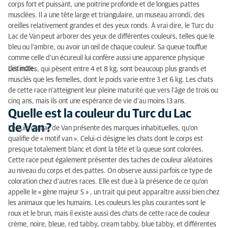
corps fort et puissant, une poitrine profonde et de longues pattes
musclées. Il a une tête large et triangulaire, un museau arrondi, des
oreilles relativement grandes et des yeux ronds. À vrai dire, le Turc du
Lac de Van peut arborer des yeux de différentes couleurs, telles que le
bleu ou l’ambre, ou avoir un œil de chaque couleur. Sa queue touffue
comme celle d’un écureuil lui confère aussi une apparence physique
distincte.
Les mâles, qui pèsent entre 4 et 8 kg, sont beaucoup plus grands et
musclés que les femelles, dont le poids varie entre 3 et 6 kg. Les chats
de cette race n’atteignent leur pleine maturité que vers l’âge de trois ou
cinq ans, mais ils ont une espérance de vie d’au moins 13 ans.
Quelle est la couleur du Turc du Lac
de Van ?
Le Turc du Lac de Van présente des marques inhabituelles, qu’on
qualifie de « motif van ». Celui-ci désigne les chats dont le corps est
presque totalement blanc et dont la tête et la queue sont colorées.
Cette race peut également présenter des taches de couleur aléatoires
au niveau du corps et des pattes. On observe aussi parfois ce type de
coloration chez d’autres races. Elle est due à la présence de ce qu’on
appelle le « gène majeur S » , un trait qui peut apparaître aussi bien chez
les animaux que les humains. Les couleurs les plus courantes sont le
roux et le brun, mais il existe aussi des chats de cette race de couleur
crème, noire, bleue, red tabby, cream tabby, blue tabby, et différentes