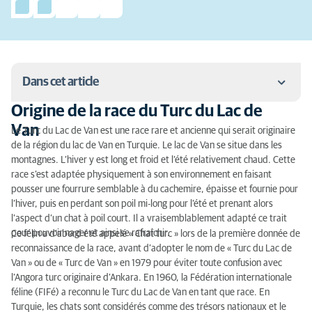
Dans cet article
Origine de la race du Turc du Lac de
Origine de la race du Turc du Lac de Van
Van
Le Turc du Lac de Van est une race rare et ancienne qui serait originaire
de la région du lac de Van en Turquie. Le lac de Van se situe dans les
Quel est le caractère du Turc du Lac de Van ?
montagnes. L’hiver y est long et froid et l’été relativement chaud. Cette
race s’est adaptée physiquement à son environnement en faisant
Particularités physiques, taille et poids du Turc du
pousser une fourrure semblable à du cachemire, épaisse et fournie pour
Lac de Van
l’hiver, puis en perdant son poil mi-long pour l’été et prenant alors
l’aspect d’un chat à poil court. Il a vraisemblablement adapté ce trait
Quelle est la couleur du Turc du Lac de Van ?
pour pouvoir nager et ainsi se rafraîchir.
Ce félin a d’abord été appelé « Chat turc » lors de la première donnée de
reconnaissance de la race, avant d’adopter le nom de « Turc du Lac de
Quel entretien pour un Turc du Lac de Van ?
Van » ou de « Turc de Van » en 1979 pour éviter toute confusion avec
Les particularités du Turc du Lac de Van
l’Angora turc originaire d’Ankara. En 1960, la Fédération internationale
féline (FIFé) a reconnu le Turc du Lac de Van en tant que race. En
Les maladies héréditaires du Turc du Lac de Van
Turquie, les chats sont considérés comme des trésors nationaux et le