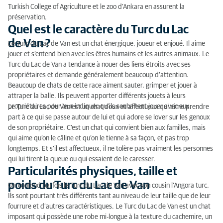
Turkish College of Agriculture et le zoo d’Ankara en assurent la
Comment nourrir un Turc du Lac de Van ?
préservation.
Quel est le caractère du Turc du Lac
de Van ?
Le Turc du Lac de Van est un chat énergique, joueur et enjoué. Il aime
jouer et s’entend bien avec les êtres humains et les autres animaux. Le
Turc du Lac de Van a tendance à nouer des liens étroits avec ses
propriétaires et demande généralement beaucoup d’attention.
Beaucoup de chats de cette race aiment sauter, grimper et jouer à
attraper la balle. Ils peuvent apporter différents jouets à leurs
propriétaires pour leur indiquer qu’ils souhaitent jouer avec eux.
Le Turc du Lac de Van est un chat doux et affectueux qui aime prendre
part à ce qui se passe autour de lui et qui adore se lover sur les genoux
de son propriétaire. C’est un chat qui convient bien aux familles, mais
qui aime qu’on le câline et qu’on le tienne à sa façon, et pas trop
longtemps. Et s’il est affectueux, il ne tolère pas vraiment les personnes
qui lui tirent la queue ou qui essaient de le caresser.
Particularités physiques, taille et
poids du Turc du Lac de Van
On confond parfois le Turc du Lac de Van avec son cousin l’Angora turc.
Ils sont pourtant très différents tant au niveau de leur taille que de leur
fourrure et d’autres caractéristiques. Le Turc du Lac de Van est un chat
imposant qui possède une robe mi-longue à la texture du cachemire, un