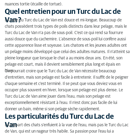
nuances tortie (écaille de tortue).
Quel entretien pour un Turc du Lac de
Van ?
La robe du Turc du Lac de Van est douce et mi-longue. Beaucoup de
chats possèdent trois types de poils distincts dans leur pelage, mais le
Turc du Lac de Van n’a pas de sous-poil. C’est ce qui rend sa fourrure
aussi douce que du cachemire. L’absence de sous-poil lui confère aussi
cette apparence lisse et soyeuse. Les chatons et les jeunes adultes ont
un pelage moins développé que celui des adultes matures. Il n’atteint sa
pleine longueur que lorsque le chat a au moins deux ans. En été, son
pelage est court, mais il devient sensiblement plus long et épais en
hiver.
On pourrait croire que le Turc du Lac de Van nécessite beaucoup
d’entretien, mais son pelage est facile à entretenir. Il suffit de le peigner
chaque semaine et c’est terminé. Il se peut que vous deviez vous en
occuper plus souvent en hiver, lorsque son pelage est plus dense. Le
Turc du Lac de Van aime jouer dans l’eau, mais son pelage est
exceptionnellement résistant à l’eau. Il n’est donc pas facile de lui
donner un bain, même si son pelage sèche rapidement.
Les particularités du Turc du Lac de
Van
La plupart des chats s’enfuient à la vue de l’eau, mais pas le Turc du Lac
de Van, qui est un nageur très habile. Sa passion pour l’eau lui a