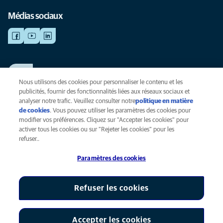
Médias sociaux
TRAVAILLER CHEZ ANICURA
Voir nos offres d'emploi
Nous utilisons des cookies pour personnaliser le contenu et les
publicités, fournir des fonctionnalités liées aux réseaux sociaux et
analyser notre trafic. Veuillez consulter notre
politique en matière
de cookies
(opens in a new tab)
. Vous pouvez utiliser les paramètres des cookies pour
Vie privée
modifier vos préférences. Cliquez sur "Accepter les cookies" pour
Légal
activer tous les cookies ou sur "Rejeter les cookies" pour les
Cookies
refuser..
Accessibilité
Paramètres des cookies
Presse
Global Human Rights
AniCura est une filiale de Mars, Inc © 2026
Refuser les cookies
Accepter les cookies
Paramètres des cookies