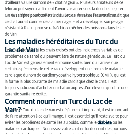
d’ailleurs valu le surnom de « chat nageur ». Plusieurs amateurs de ce
félin au poil soyeux affirment l’avoir vu sauter sous la douche, se jeter
sur des robinets qui gouttent et patauger dans des flaques d’eau.
On ne sait pas pourquoi le Turc du Lac de Van aime l’eau, mais on dit que
ce chat aurait commencé à aimer nager – et à développer son pelage
résistant à l’eau – pour se rafraîchir ou pêcher des poissons dans le lac
de Van.
Les maladies héréditaires du Turc du
Lac de Van
Les chats de race et les chats croisés ont des incidences variables de
problèmes de santé qui peuvent être de nature génétique. Le Turc du
Lac de Van est généralement en bonne santé, bien qu’il arrive que
certains spécimens de cette race développent une forme de maladie
cardiaque du nom de cardiomyopathie hypertrophique (CMH), qui est
la forme la plus courante de maladie cardiaque chez le chat. Il est
toujours judicieux d’acheter un chaton auprès d’un éleveur qui offre une
garantie sanitaire écrite.
Comment nourrir un Turc du Lac de
Van ?
Comme le Turc du Lac de Van est déjà un chat imposant, il est important
de faire attention à ce qu’il mange. Il est essentiel qu’il reste svelte pour
éviter les problèmes de santé liés au poids, comme le
diabète
ou les
maladies cardiaques. Nourrissez votre chat en lui donnant des portions