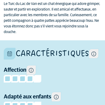
Le Turc du Lac de Van est un chat énergique qui adore grimper,
sauter et partir en exploration. Il est amical et affectueux, en
Chaque chat est un individu
particulier avec les membres de sa famille. Curieusement, ce
unique et ses caractéristiques
petit compagnon à quatre pattes apprécie beaucoup l’eau. Ne
diffèrent aussi au sein d'une
vous étonnez donc pas s’il vient vous rejoindre sous la
même race
douche.
Combien d'attention et
d'affection cette race
nécessite généralement.
CARACTÉRISTIQUES
Certains chats ont tendance à
être plus enjoués et sociables
avec les enfants et à mieux
tolérer leur comportement
Affection
que d'autres.
À quel point cette race a
Adapté aux enfants
tendance à être active.