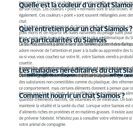
Comme le Siamois est un chat « point », cela signifie que la couleur 
Quelle est la couleur d'un chat Siamoi
de son corps. Les couleurs « point » normales sont le seal brown, le 
également. Ces couleurs « point » sont souvent mélangées avec des c
chat.
La fourrure courte et soyeuse du Siamois est facile à entretenir. Un
Quel entretien pour un chat Siamois ?
poils morts et de répartir les huiles naturelles du pelage suffit pou
Nous avons déjà évoqué la particularité la plus emblématique du Sia
Les particularités du Siamois
races. Préparez-vous donc à avoir des conversations et des dialogu
Le Siamois convient parfaitement aux familles qui ont des enfants et
adore recevoir de l’attention et jouer à la balle ou apprendre des 
ou si vous vous couchez sur votre lit, votre Siamois viendra proba
couette.
Comme les autres races de chat, le Siamois est sujet à certains pr
Il peut être atteint d’amylose, une maladie qui survient lorsqu’un 
Les maladies héréditaires du chat Si
en particulier le foie.
Des
malformations cardiaques
congénitales et de l’
asthme
ou de
Certaines lignées de la race peuvent être prédisposées à des
canc
L’atrophie progressive de la rétine (APR) et la dysplasie de la han
Certains chats de cette race souffrent d’une maladie étrange appel
des substances non comestibles comme du plastique, des vêtement
ce comportement, mais certains éléments donnent à penser que ce
Comme pour tous les chats, il est préférable de privilégier une alim
Comment nourrir un chat Siamois ?
quantité d’éléments nutritifs, de vitamines et de minéraux. Un bo
maintenir la vitalité et la santé du chat. Lorsque votre Siamois est
d’aliments riches en protéines et en matières grasses. Il existe aussi
de prévenir l’obésité. N’hésitez pas à consulter votre vétérinaire s
votre animal de compagnie.