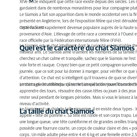
XIVe siècle indiquent que cette race existe depuis des siècles. Le
Origine du chat Siamois
gardaient dans de nombreux monastères pour leur compagnie plutôt
Quel est le caractère du chat Siamois ?
Le Siamois a fait son apparition dans le monde occidental vers la f
présenté en Angleterre, lors de l’exposition féline qui s’est déroulé
La taille du chat Siamois
royal du Siam ».
Cette race est rapidement devenue populaire auprès de la haute so
provenance d’Asie. L’élevage de cette race a commencé à l’Ouest 
Quelle est la couleur d'un chat Siamois ?
race officielle par la Fédération internationale féline (FIFé).
Le Siamois est un chat intelligent dont la curiosité est insatiable. 
Quel est le caractère du chat Siamois 
Quel entretien pour un chat Siamois ?
meilleur ami. Le Siamois aime vraiment les membres de sa famille hu
cherchez un chat calme et tranquille, sachez que le Siamois ne l’est
Les particularités du Siamois
voix forte et rauque. Croyez bien que ce petit compagnon surveiller
journée, que ce soit pour lui donner à manger, pour vérifier ce que
Les maladies héréditaires du chat Siamois
d’attention. Ce chat est si intelligent qu’il trouvera de quoi se dive
armoires ou des robinets, s’il se met en quête de nouvelles cachettes
Le chat agile et athlétique qu’est le Siamois adore jouer. Comme c’est
Comment nourrir un chat Siamois ?
apprendre des tours, résoudre des casse-têtes ou jouer à des jeux i
rester seul pendant de longues périodes. Mais si vous le laissez à la 
niveau d’activité.
Le Siamois est un chat de taille moyenne. Il en existe deux types : le
La taille du chat Siamois
appelé « tête de pomme ». Sa tête est ronde et son corps trapu. Le
une longue queue, une tête cunéiforme et de grandes oreilles triang
possède une fourrure courte, un corps de couleur claire et des « p
corps. Un mâle adulte pèse entre 4 et 6 kg et une femelle entre 2,5