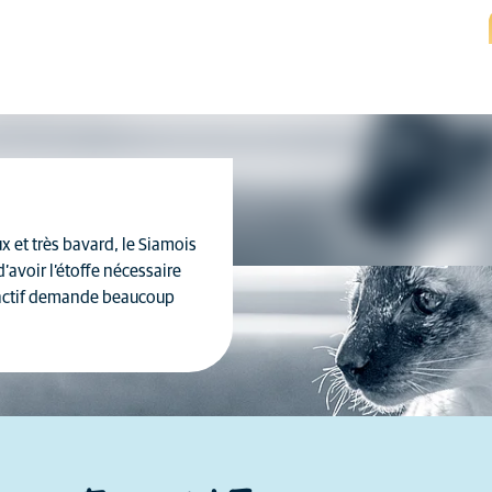
 et très bavard, le Siamois
d’avoir l’étoffe nécessaire
t actif demande beaucoup
Chaque chat est un individu
unique et ses caractéristiques
diffèrent aussi au sein d'une
même race