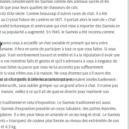
s moines considéraient les Siamois comme des animaux sacrés et les
 que pour leurs qualités de chasseurs de rats.
in du XIXe siècle. Comme beaucoup d’autres races de chat, il a été
e au Crystal Palace de Londres en 1871. Il portait alors le nom de « Chat
ciété britannique et américaine qui s’est mise à importer des Siamois en
et sa popularité a augmenté. En 1945, le Siamois a été reconnu comme
Préparez-vous à accueillir un chat sociable et prenant qui sera votre
?
maine. Il fera en sorte de participer à tout ce que vous faites. Si vous
 pas. Il est extrêmement bavard et entêté et il a la réputation d’avoir une
a vos moindres faits et gestes et qu’il s’adressera à vous à longueur de
 vous faites ou parce que vous ne lui accordez pas suffisamment
rtir si vous n’êtes pas à la maison. Ne vous étonnez pas s’il ouvre des
 et s’il regarde la télévision sans s’ennuyer.
 un chat malin, il aime les activités qui le stimulent intellectuellement :
nteractifs, sans oublier grimper sur un grand arbre à chat. Il n’aime pas
maison, veillez à ce qu’il ait de quoi se divertir pour maintenir son
 traditionnel et celui d’exposition. Le Siamois traditionnel est aussi
 Siamois d’exposition possède un corps tubulaire, des pattes élancées,
ulaires. Il a des yeux bleus en amande et un nez long et droit. Le Siamois
oints » (marques) de couleur plus foncée au niveau des extrémités de son
 et 4,5 kg.