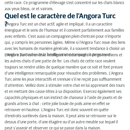
cette race. Ce programme d’élevage s’est concentré sur les chats blancs
Comment nourrir un Angora Turc ?
aux yeux bleus, or et vairons.
Quel est le caractère de l'Angora Turc
?
L’Angora Turc est un chat actif, agile et impliqué. Il a un caractère
énergique et le sens de l’humour et il convient parfaitement aux familles
avec enfants. C’est aussi un compagnon plein d’entrain pour n’importe
qui, y compris les personnes âgées. Même si l’Angora Turc noue des liens
avec les humains de manière générale, il a souvent tendance à choisir un
membre particulier de la famille comme compagnon permanent.
L’Angora Turc est un chat intelligent et déterminé ; il dirige les chiens et
les autres chats d’une patte de fer. Les chats de cette race veulent
toujours se rendre utiles de quelque manière que ce soit et font preuve
d’une intelligence remarquable pour résoudre des problèmes. L’Angora
Turc aime les jeux interactifs et s’ennuie s’il ne reçoit pas suffisamment
d’attention. Veillez donc à stimuler votre chat en lui apprenant des tours
et en mettant des casse-têtes à sa disposition. Exercez également ses
capacités physiques et son instinct de chasseur à l’aide de jouets et de
grands arbres à chat : cette jolie boule de poils aime en effet se
retrouver en hauteur. L’Angora Turc est donc souvent en quête
d’endroits surélevés dans la maison. Il peut ainsi se retrouver sur le
dessus d’une porte, d’une étagère ou d’un autre meuble sur lequel il
peut s’asseoir et observer ce qui se passe dans la maison.