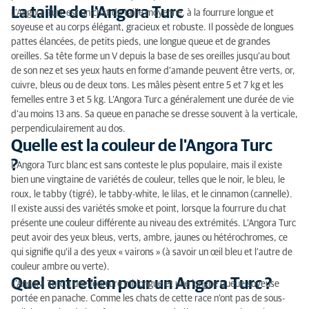
La taille de l'Angora Turc
L’Angora Turc est un chat de taille moyenne, à la fourrure longue et
soyeuse et au corps élégant, gracieux et robuste. Il possède de longues
pattes élancées, de petits pieds, une longue queue et de grandes
oreilles. Sa tête forme un V depuis la base de ses oreilles jusqu’au bout
de son nez et ses yeux hauts en forme d’amande peuvent être verts, or,
cuivre, bleus ou de deux tons. Les mâles pèsent entre 5 et 7 kg et les
femelles entre 3 et 5 kg. L’Angora Turc a généralement une durée de vie
d’au moins 13 ans. Sa queue en panache se dresse souvent à la verticale,
perpendiculairement au dos.
Quelle est la couleur de l'Angora Turc
?
L’Angora Turc blanc est sans conteste le plus populaire, mais il existe
bien une vingtaine de variétés de couleur, telles que le noir, le bleu, le
roux, le tabby (tigré), le tabby-white, le lilas, et le cinnamon (cannelle).
Il existe aussi des variétés smoke et point, lorsque la fourrure du chat
présente une couleur différente au niveau des extrémités. L’Angora Turc
peut avoir des yeux bleus, verts, ambre, jaunes ou hétérochromes, ce
qui signifie qu’il a des yeux « vairons » (à savoir un œil bleu et l’autre de
couleur ambre ou verte).
Quel entretien pour un Angora Turc ?
L’Angora Turc a une fourrure mi-longue et une longue queue soyeuse
portée en panache. Comme les chats de cette race n’ont pas de sous-