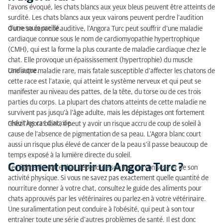
l’avons évoqué, les chats blancs aux yeux bleus peuvent être atteints de
surdité. Les chats blancs aux yeux vairons peuvent perdre l’audition
d’une seule oreille.
Outre sa capacité auditive, l’Angora Turc peut souffrir d’une maladie
cardiaque connue sous le nom de cardiomyopathie hypertrophique
(CMH), qui est la forme la plus courante de maladie cardiaque chez le
chat. Elle provoque un épaississement (hypertrophie) du muscle
cardiaque.
Une autre maladie rare, mais fatale susceptible d’affecter les chatons de
cette race est l’ataxie, qui atteint le système nerveux et qui peut se
manifester au niveau des pattes, de la tête, du torse ou de ces trois
parties du corps. La plupart des chatons atteints de cette maladie ne
survivent pas jusqu’à l’âge adulte, mais les dépistages ont fortement
réduit les cas d’ataxie.
Chez l’Agora blanc, il peut y avoir un risque accru de coup de soleil à
cause de l’absence de pigmentation de sa peau. L’Agora blanc court
aussi un risque plus élevé de cancer de la peau s’il passe beaucoup de
temps exposé à la lumière directe du soleil.
Comment nourrir un Angora Turc ?
Le régime de votre chat dépend de son âge, de son sexe et de son
activité physique. Si vous ne savez pas exactement quelle quantité de
nourriture donner à votre chat, consultez le guide des aliments pour
chats approuvés par les vétérinaires ou parlez-en à votre vétérinaire.
Une suralimentation peut conduire à l’obésité, qui peut à son tour
entraîner toute une série d’autres problèmes de santé. Il est donc