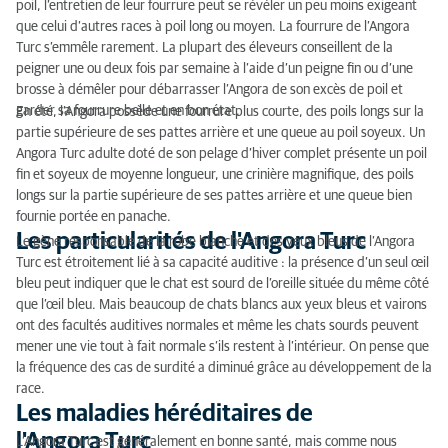
poil, l’entretien de leur fourrure peut se révéler un peu moins exigeant
que celui d’autres races à poil long ou moyen. La fourrure de l’Angora
Turc s’emmêle rarement. La plupart des éleveurs conseillent de la
peigner une ou deux fois par semaine à l’aide d’un peigne fin ou d’une
brosse à démêler pour débarrasser l’Angora de son excès de poil et
garder sa fourrure belle et en bon état.
En été, l’Angora possède une fourrure plus courte, des poils longs sur la
partie supérieure de ses pattes arrière et une queue au poil soyeux. Un
Angora Turc adulte doté de son pelage d’hiver complet présente un poil
fin et soyeux de moyenne longueur, une crinière magnifique, des poils
longs sur la partie supérieure de ses pattes arrière et une queue bien
fournie portée en panache.
Les particularités de l'Angora Turc
Le gène responsable de la robe blanche et des yeux bleus de l’Angora
Turc est étroitement lié à sa capacité auditive : la présence d’un seul œil
bleu peut indiquer que le chat est sourd de l’oreille située du même côté
que l’œil bleu. Mais beaucoup de chats blancs aux yeux bleus et vairons
ont des facultés auditives normales et même les chats sourds peuvent
mener une vie tout à fait normale s’ils restent à l’intérieur. On pense que
la fréquence des cas de surdité a diminué grâce au développement de la
race.
Les maladies héréditaires de
l'Angora Turc
L’Angora Turc est généralement en bonne santé, mais comme nous