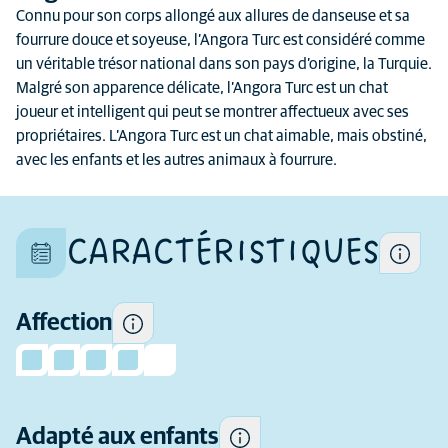
Connu pour son corps allongé aux allures de danseuse et sa
fourrure douce et soyeuse, l’Angora Turc est considéré comme
un véritable trésor national dans son pays d’origine, la Turquie.
Chaque chat est un individu
Malgré son apparence délicate, l’Angora Turc est un chat
unique et ses caractéristiques
joueur et intelligent qui peut se montrer affectueux avec ses
diffèrent aussi au sein d'une
propriétaires. L’Angora Turc est un chat aimable, mais obstiné,
même race
avec les enfants et les autres animaux à fourrure.
Combien d'attention et
d'affection cette race
nécessite généralement.
CARACTÉRISTIQUES
Certains chats ont tendance à
être plus enjoués et sociables
avec les enfants et à mieux
tolérer leur comportement
Affection
que d'autres.
À quel point cette race a
Adapté aux enfants
tendance à être active.