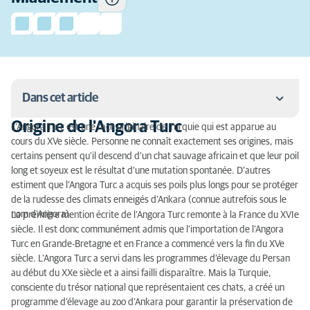
Dans cet article
Origine de l'Angora Turc
L’Angora Turc est une race originaire de Turquie qui est apparue au
Origine de l'Angora Turc
cours du XVe siècle. Personne ne connaît exactement ses origines, mais
certains pensent qu’il descend d’un chat sauvage africain et que leur poil
Quel est le caractère de l'Angora Turc ?
long et soyeux est le résultat d’une mutation spontanée. D’autres
estiment que l’Angora Turc a acquis ses poils plus longs pour se protéger
La taille de l'Angora Turc
de la rudesse des climats enneigés d’Ankara (connue autrefois sous le
nom d’Angora).
La première mention écrite de l’Angora Turc remonte à la France du XVIe
Quelle est la couleur de l'Angora Turc ?
siècle. Il est donc communément admis que l’importation de l’Angora
Turc en Grande-Bretagne et en France a commencé vers la fin du XVe
Quel entretien pour un Angora Turc ?
siècle. L’Angora Turc a servi dans les programmes d’élevage du Persan
au début du XXe siècle et a ainsi failli disparaître. Mais la Turquie,
Les particularités de l'Angora Turc
consciente du trésor national que représentaient ces chats, a créé un
programme d’élevage au zoo d’Ankara pour garantir la préservation de
Les maladies héréditaires de l'Angora Turc