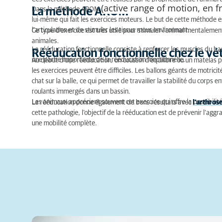
(active range of motion, en f
La méthode AROM
La méthode AROM
Dans la méthode AROM
lui-même qui fait les exercices moteurs. Le but de cette méthode
Rééducation fonctionnelle chez le vétérinaire
l'articulation et de stimuler les tissus mous environnant.
Ce type d'exercice est très utile pour stimuler l'animal mentaleme
animales.
La rééducation fonctionnelle consiste à renforcer les muscles du bas
Rééducation fonctionnelle chez le vé
une partie importante de la rééducation fonctionnelle.
Au début d'une rééducation, un coussin d'équilibre ou un matelas p
les exercices peuvent être difficiles. Les ballons géants de motrici
chat sur la balle, ce qui permet de travailler la stabilité du corps e
roulants immergés dans un bassin.
Les animaux apprécient souvent cet exercice qui offre la possibili
La rééducation donne également de bons résultats avec
l’arthros
cette pathologie, l’objectif de la rééducation est de prévenir l’aggra
une mobilité complète.