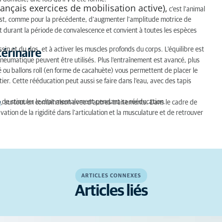
rançais exercices de mobilisation active),
c'est l'animal
 est, comme pour la précédente, d'augmenter l'amplitude motrice de
nt durant la période de convalescence et convient à toutes les espèces
sin et du dos, et à activer les muscles profonds du corps. L'équilibre est
térinaire
neumatique peuvent être utilisés. Plus l’entraînement est avancé, plus
té ou ballons roll (en forme de cacahuète) vous permettent de placer le
ntier. Cette rééducation peut aussi se faire dans l’eau, avec des tapis
té de stimuler le chat mentalement pendant sa rééducation.
e
, surtout en combinaison avec d’autres traitements. Dans le cadre de
vation de la rigidité dans l’articulation et la musculature et de retrouver
ARTICLES CONNEXES
Articles liés