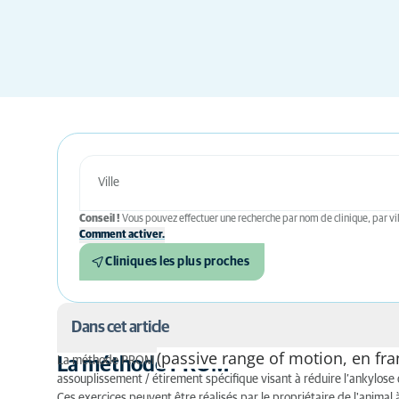
Conseil !
Vous pouvez effectuer une recherche par nom de clinique, par vil
Comment activer.
Cliniques les plus proches
Dans cet article
(passive range of motion, en fra
La méthode PROM
La méthode PROM
La méthode PROM
assouplissement / étirement spécifique visant à réduire l’ankylose d
Ces exercices peuvent être réalisés par le propriétaire de l'animal à