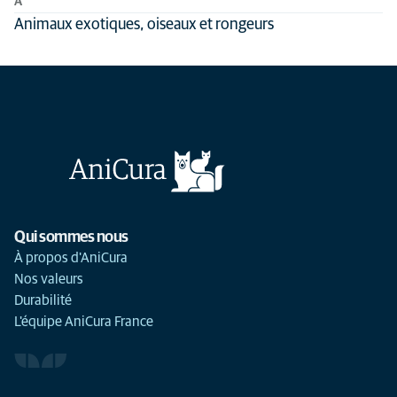
A
Nom du traitement
Tous les types d'animaux
Animaux exotiques, oiseaux et rongeurs
Domaine médical
Autre
Qui sommes nous
À propos d'AniCura
Nos valeurs
Durabilité
L'équipe AniCura France