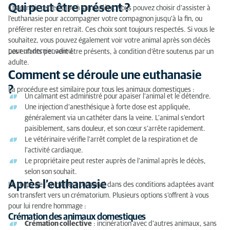
Qui peut être présent ?
Chacun vit cette étape à sa manière. Vous pouvez choisir d’assister à
l’euthanasie pour accompagner votre compagnon jusqu’à la fin, ou
préférer rester en retrait. Ces choix sont toujours respectés. Si vous le
souhaitez, vous pouvez également voir votre animal après son décès
pour un dernier adieu.
Les enfants peuvent être présents, à condition d’être soutenus par un
adulte.
Comment se déroule une euthanasie
?
La procédure est similaire pour tous les animaux domestiques :
Un calmant est administré pour apaiser l’animal et le détendre.
Une injection d’anesthésique à forte dose est appliquée,
généralement via un cathéter dans la veine. L’animal s’endort
paisiblement, sans douleur, et son cœur s’arrête rapidement.
Le vétérinaire vérifie l’arrêt complet de la respiration et de
l’activité cardiaque.
Le propriétaire peut rester auprès de l’animal après le décès,
selon son souhait.
Après l’euthanasie
Le corps de l’animal est conservé dans des conditions adaptées avant
son transfert vers un crématorium. Plusieurs options s’offrent à vous
pour lui rendre hommage :
Crémation des animaux domestiques
Crémation collective
: incinération avec d’autres animaux, sans