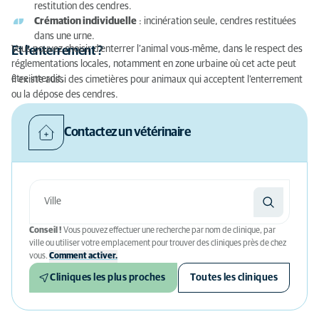
restitution des cendres.
Crémation individuelle
: incinération seule, cendres restituées
dans une urne.
Vous pouvez choisir d’enterrer l’animal vous-même, dans le respect des
Et l'enterrement ?
réglementations locales, notamment en zone urbaine où cet acte peut
être interdit.
Il existe aussi des cimetières pour animaux qui acceptent l’enterrement
ou la dépose des cendres.
Contactez un vétérinaire
Conseil !
Vous pouvez effectuer une recherche par nom de clinique, par
ville ou utiliser votre emplacement pour trouver des cliniques près de chez
vous.
Comment activer.
Cliniques les plus proches
Toutes les cliniques