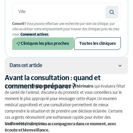
Conseil !
Vous pouvez effectuer une recherche par nom de clinique, par
ville ou utiliser votre emplacement pour trouver des cliniques près de chez
vous.
Comment activer.
Cliniques les plus proches
Toutes les cliniques
Dans cet article
Avant la consultation : quand et
Avant la consultation : quand et comment se
comment se préparer ?
Il est essentiel d’
échanger avec votre vétérinaire
qui évaluera l’état
préparer ?
de santé de l’animal, discutera du pronostic et vous conseillera sur le
moment le plus approprié pour envisager cette étape.Un examen
Qui peut être présent ?
médical approfondi et une consultation permettent de mieux
comprendre la situation et de prendre une décision éclairée. Certains
Comment se déroule une euthanasie ?
cas urgents nécessitent une euthanasie rapide pour éviter des
souffrances prolongées.
Votre vétérinaire vous accompagnera dans ce moment, avec
Après l’euthanasie
écoute et bienveillance.