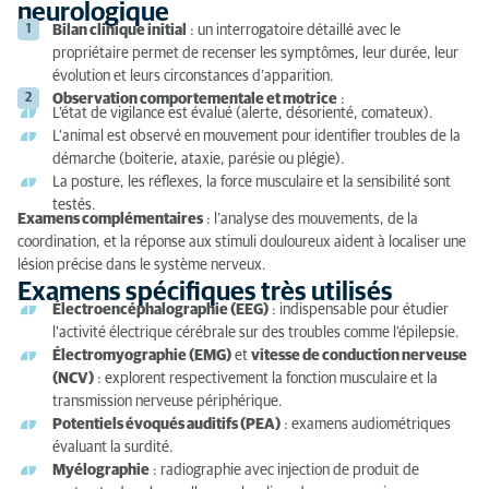
neurologique
Bilan clinique initial
: un interrogatoire détaillé avec le
propriétaire permet de recenser les symptômes, leur durée, leur
évolution et leurs circonstances d’apparition.
Observation comportementale et motrice
:
L’état de vigilance est évalué (alerte, désorienté, comateux).
L’animal est observé en mouvement pour identifier troubles de la
démarche (boiterie, ataxie, parésie ou plégie).
La posture, les réflexes, la force musculaire et la sensibilité sont
testés.
Examens complémentaires
: l’analyse des mouvements, de la
coordination, et la réponse aux stimuli douloureux aident à localiser une
lésion précise dans le système nerveux.
Examens spécifiques très utilisés
Électroencéphalographie (EEG)
: indispensable pour étudier
l’activité électrique cérébrale sur des troubles comme l’épilepsie.
Électromyographie (EMG)
et
vitesse de conduction nerveuse
(NCV)
: explorent respectivement la fonction musculaire et la
transmission nerveuse périphérique.
Potentiels évoqués auditifs (PEA)
: examens audiométriques
évaluant la surdité.
Myélographie
: radiographie avec injection de produit de