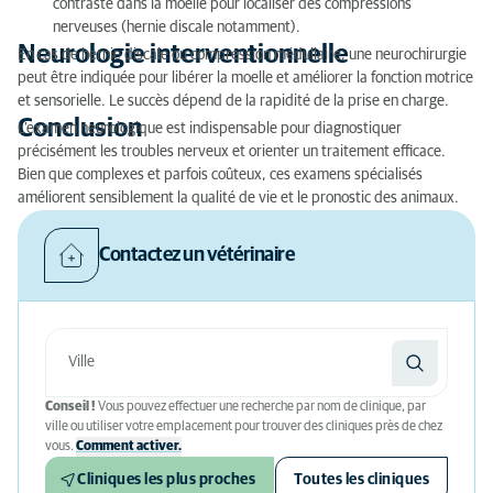
contraste dans la moelle pour localiser des compressions
nerveuses (hernie discale notamment).
Neurologie interventionnelle
En cas de hernie discale ou compression médullaire, une neurochirurgie
peut être indiquée pour libérer la moelle et améliorer la fonction motrice
et sensorielle. Le succès dépend de la rapidité de la prise en charge.
Conclusion
L’examen neurologique est indispensable pour diagnostiquer
précisément les troubles nerveux et orienter un traitement efficace.
Bien que complexes et parfois coûteux, ces examens spécialisés
améliorent sensiblement la qualité de vie et le pronostic des animaux.
Contactez un vétérinaire
Conseil !
Vous pouvez effectuer une recherche par nom de clinique, par
ville ou utiliser votre emplacement pour trouver des cliniques près de chez
vous.
Comment activer.
Cliniques les plus proches
Toutes les cliniques