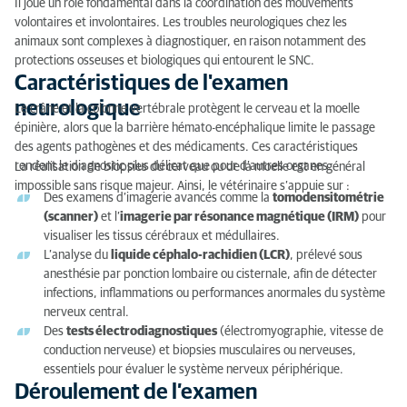
Il joue un rôle fondamental dans la coordination des mouvements
Déroulement de l’examen neurologique
volontaires et involontaires. Les troubles neurologiques chez les
Examens spécifiques très utilisés
animaux sont complexes à diagnostiquer, en raison notamment des
protections osseuses et biologiques qui entourent le SNC.
Neurologie interventionnelle
Caractéristiques de l'examen
neurologique
Le crâne et la colonne vertébrale protègent le cerveau et la moelle
Conclusion
épinière, alors que la barrière hémato-encéphalique limite le passage
des agents pathogènes et des médicaments. Ces caractéristiques
rendent le diagnostic plus délicat que pour d’autres organes.
La réalisation de biopsies du cerveau ou de la moelle est en général
impossible sans risque majeur. Ainsi, le vétérinaire s’appuie sur :
Des examens d’imagerie avancés comme la
tomodensitométrie
(scanner)
et l’
imagerie par résonance magnétique (IRM)
pour
visualiser les tissus cérébraux et médullaires.
L’analyse du
liquide céphalo-rachidien (LCR)
, prélevé sous
anesthésie par ponction lombaire ou cisternale, afin de détecter
infections, inflammations ou performances anormales du système
nerveux central.
Des
tests électrodiagnostiques
(électromyographie, vitesse de
conduction nerveuse) et biopsies musculaires ou nerveuses,
essentiels pour évaluer le système nerveux périphérique.
Déroulement de l’examen