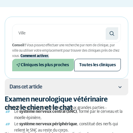
Conseil !
Vous pouvez effectuer une recherche par nom de clinique, par
ville ou utiliser votre emplacement pour trouver des cliniques près de chez
vous.
Comment activer.
Cliniques les plus proches
Toutes les cliniques
Dans cet article
Examen neurologique vétérinaire
Examen neurologique vétérinaire chez le chien et le
chez le chien et le chat
Le système nerveux est composé de deux grandes parties :
chat
Le
système nerveux central (SNC)
, formé par le cerveau et la
moelle épinière,
Caractéristiques de l'examen neurologique
Le
système nerveux périphérique
, constitué des nerfs qui
relient le SNC au reste du corps.