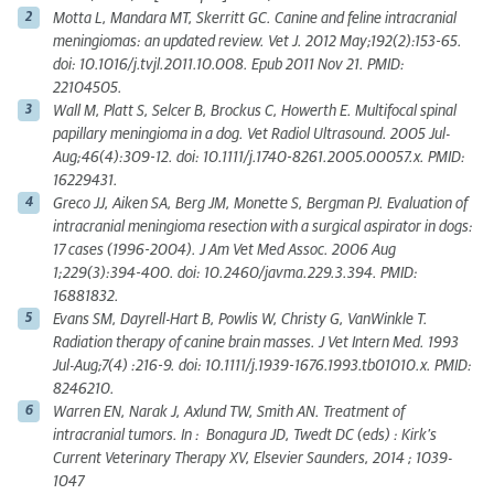
Motta L, Mandara MT, Skerritt GC. Canine and feline intracranial
meningiomas: an updated review. Vet J. 2012 May;192(2):153-65.
doi: 10.1016/j.tvjl.2011.10.008. Epub 2011 Nov 21. PMID:
22104505.
Wall M, Platt S, Selcer B, Brockus C, Howerth E. Multifocal spinal
papillary meningioma in a dog. Vet Radiol Ultrasound. 2005 Jul-
Aug;46(4):309-12. doi: 10.1111/j.1740-8261.2005.00057.x. PMID:
16229431.
Greco JJ, Aiken SA, Berg JM, Monette S, Bergman PJ. Evaluation of
intracranial meningioma resection with a surgical aspirator in dogs:
17 cases (1996-2004). J Am Vet Med Assoc. 2006 Aug
1;229(3):394-400. doi: 10.2460/javma.229.3.394. PMID:
16881832.
Evans SM, Dayrell-Hart B, Powlis W, Christy G, VanWinkle T.
Radiation therapy of canine brain masses. J Vet Intern Med. 1993
Jul-Aug;7(4) :216-9. doi: 10.1111/j.1939-1676.1993.tb01010.x. PMID:
8246210.
Warren EN, Narak J, Axlund TW, Smith AN. Treatment of
intracranial tumors. In : Bonagura JD, Twedt DC (eds) : Kirk’s
Current Veterinary Therapy XV, Elsevier Saunders, 2014 ; 1039-
1047