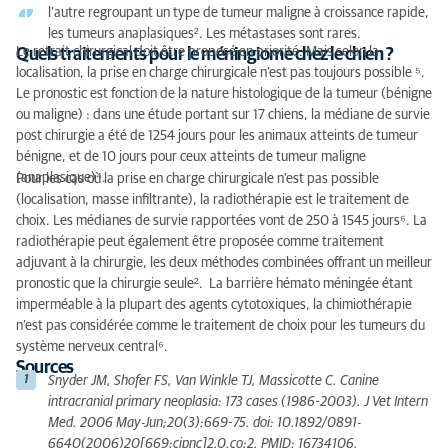
l’autre regroupant un type de tumeur maligne à croissance rapide,
les tumeurs anaplasiques². Les métastases sont rares.
Le retrait chirurgical doit être proposé en priorité. Mais selon la
Quels traitements pour le méningiome chez le chien ?
localisation, la prise en charge chirurgicale n’est pas toujours possible ⁵.
Le pronostic est fonction de la nature histologique de la tumeur (bénigne
ou maligne) : dans une étude portant sur 17 chiens, la médiane de survie
post chirurgie a été de 1254 jours pour les animaux atteints de tumeur
bénigne, et de 10 jours pour ceux atteints de tumeur maligne
(anaplasique)⁴.
Pour les cas où la prise en charge chirurgicale n’est pas possible
(localisation, masse infiltrante), la radiothérapie est le traitement de
choix. Les médianes de survie rapportées vont de 250 à 1545 jours⁶. La
radiothérapie peut également être proposée comme traitement
adjuvant à la chirurgie, les deux méthodes combinées offrant un meilleur
pronostic que la chirurgie seule². La barrière hémato méningée étant
imperméable à la plupart des agents cytotoxiques, la chimiothérapie
n’est pas considérée comme le traitement de choix pour les tumeurs du
système nerveux central⁶.
Sources
Snyder JM, Shofer FS, Van Winkle TJ, Massicotte C. Canine
intracranial primary neoplasia: 173 cases (1986-2003). J Vet Intern
Med. 2006 May-Jun;20(3):669-75. doi: 10.1892/0891-
6640(2006)20[669:cipnc]2.0.co;2. PMID: 16734106.