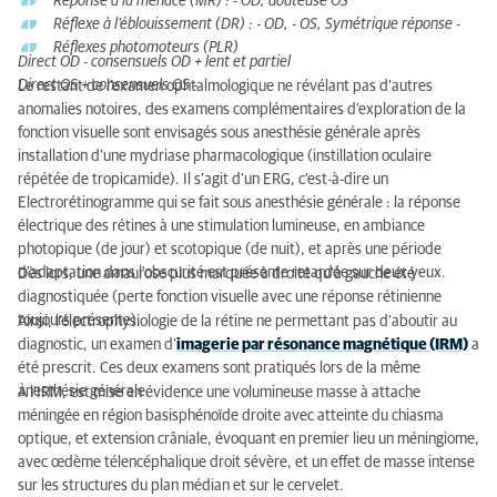
Réponse à la menace (MR) : - OD, douteuse OS
Réflexe à l’éblouissement (DR) : - OD, - OS, Symétrique réponse -
Réflexes photomoteurs (PLR)
Direct OD - consensuels OD + lent et partiel
Direct OS + consensuels OS -
Le restant de l’examen ophtalmologique ne révélant pas d’autres
anomalies notoires, des examens complémentaires d’exploration de la
fonction visuelle sont envisagés sous anesthésie générale après
installation d’une mydriase pharmacologique (instillation oculaire
répétée de tropicamide). Il s’agit d’un ERG, c’est-à-dire un
Electrorétinogramme qui se fait sous anesthésie générale : la réponse
électrique des rétines à une stimulation lumineuse, en ambiance
photopique (de jour) et scotopique (de nuit), et après une période
d'adaptation dans l'obscurité est présente retardée sur deux yeux.
Dès lors, une amaurose plus marquée à droite qu’à gauche été
diagnostiquée (perte fonction visuelle avec une réponse rétinienne
toujours présente).
Ainsi, l’électrophysiologie de la rétine ne permettant pas d’aboutir au
diagnostic, un examen d’
imagerie par résonance magnétique (IRM)
a
été prescrit. Ces deux examens sont pratiqués lors de la même
anesthésie générale.
À l’IRM, est mise en évidence une volumineuse masse à attache
méningée en région basisphénoïde droite avec atteinte du chiasma
optique, et extension crâniale, évoquant en premier lieu un méningiome,
avec œdème télencéphalique droit sévère, et un effet de masse intense
sur les structures du plan médian et sur le cervelet.