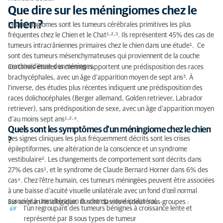
Que dire sur les méningiomes chez le
chien ?
Les méningiomes sont les tumeurs cérébrales primitives les plus
fréquentes chez le Chien et le Chat¹∙²∙³. Ils représentent 45% des cas de
tumeurs intracrâniennes primaires chez le chien dans une étude¹. Ce
sont des tumeurs mésenchymateuses qui proviennent de la couche
arachnoïdienne des méninges.
Certaines études anciennes rapportent une prédisposition des races
brachycéphales, avec un âge d’apparition moyen de sept ans³. À
l’inverse, des études plus récentes indiquent une prédisposition des
races dolichocéphales (Berger allemand, Golden retriever, Labrador
retriever), sans prédisposition de sexe, avec un âge d’apparition moyen
d’au moins sept ans¹∙²∙⁴.
Quels sont les symptômes d'un méningiome chez le chien
Les signes cliniques les plus fréquemment décrits sont les crises
?
épileptiformes, une altération de la conscience et un syndrome
vestibulaire². Les changements de comportement sont décrits dans
27% des cas¹, et le syndrome de Claude Bernard Horner dans 6% des
cas⁴. Chez l’être humain, ces tumeurs méningées peuvent être associées
à une baisse d’acuité visuelle unilatérale avec un fond d’œil normal
associée à une altération du champ visuel ipsilatéral.
Sur un plan histologique, ils sont classés en deux sous-groupes :
l’un regroupant des tumeurs bénignes à croissance lente et
représenté par 8 sous types de tumeur