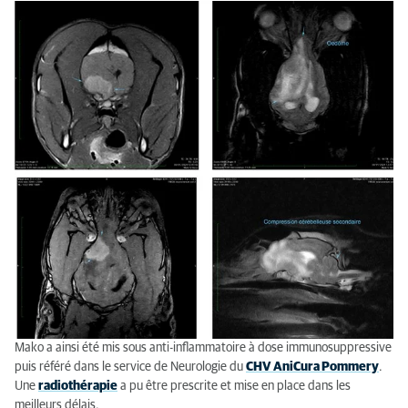
Mako a ainsi été mis sous anti-inflammatoire à dose immunosuppressive
puis référé dans le service de Neurologie du
CHV AniCura Pommery
.
Une
radiothérapie
a pu être prescrite et mise en place dans les
meilleurs délais.