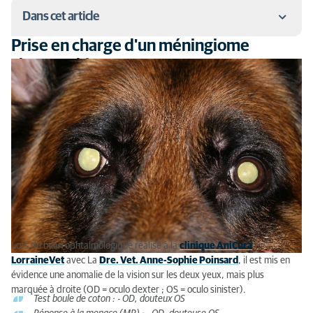
Dans cet article
Prise en charge d'un méningiome
Prise en charge d'un méningiome chez un chien
chez un chien
Que dire sur les méningiomes chez le chien ?
Lors du bilan ophtalmologique réalisé à la
clinique AniCura
LorraineVet
avec La
Dre. Vet. Anne-Sophie Poinsard
, il est mis en
évidence une anomalie de la vision sur les deux yeux, mais plus
marquée à droite (OD = oculo dexter ; OS = oculo sinister).
Test boule de coton : - OD, douteux OS