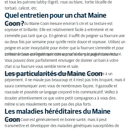
et tous les patrons tabby (tigré), roux ou blanc, tortie (écaille de
tortue), calicot, etc.
Quel entretien pour un chat Maine
Coon ?
La fourrure du Maine Coon mesure environ 5 cm et sa texture est
soyeuse et brillante. Elle est relativement facile à entretenir et ne
s’emmêle pas tant que ça. En général, il suffit de peigner sa fourrure une
ou deux fois par semaine pour qu’elle reste douce et soyeuse. Utilisez un
peigne en acier inoxydable pour éviter que la fourrure s’emmêle et pour
enlever le sous-poil mort qui reste accroché dans le poil de couverture.
Le Maine Coon est également connu pour aimer patauger dans l’eau.
Vous pouvez donc parfaitement envisager de donner un bain à votre
chat si sa fourrure vous semble terne et sale.
Les particularités du Maine Coon
Le Maine Coon produit un son calme et adorable, semblable à un
pépiement. Il ne miaule pas beaucoup et il n’est pas très bruyant, mais il
saura communiquer avec vous de nombreuses façons. Il gazouille et
roucoule et possède un langage corporel très communicatif. Veillez à
écouter attentivement ce que votre petit compagnon a à vous dire,
même si ses miaulements ne sont pas des plus forts.
Les maladies héréditaires du Maine
Coon
Le Maine Coon est généralement en bonne santé, mais il peut
transmettre et développer des maladies génétiques susceptibles de