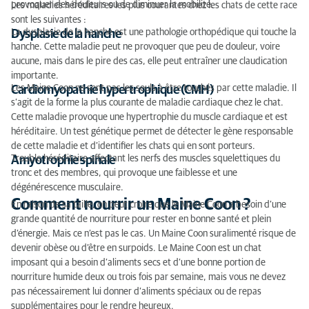
provoquer des douleurs ou de diminuer la mobilité.
Les maladies héréditaires les plus courantes chez les chats de cette race
sont les suivantes :
La dysplasie de la hanche est une pathologie orthopédique qui touche la
Dysplasie de la hanche
hanche. Cette maladie peut ne provoquer que peu de douleur, voire
aucune, mais dans le pire des cas, elle peut entraîner une claudication
importante.
Les Maine Coon ne sont pas les seuls à être touchés par cette maladie. Il
Cardiomyopathie hypertrophique (CMH)
s’agit de la forme la plus courante de maladie cardiaque chez le chat.
Cette maladie provoque une hypertrophie du muscle cardiaque et est
héréditaire. Un test génétique permet de détecter le gène responsable
de cette maladie et d’identifier les chats qui en sont porteurs.
Trouble héréditaire affectant les nerfs des muscles squelettiques du
Amyotrophie spinale
tronc et des membres, qui provoque une faiblesse et une
dégénérescence musculaire.
Comment nourrir un Maine Coon ?
En raison de sa taille, on peut croire que le Maine Coon a besoin d’une
grande quantité de nourriture pour rester en bonne santé et plein
d’énergie. Mais ce n’est pas le cas. Un Maine Coon suralimenté risque de
devenir obèse ou d’être en surpoids. Le Maine Coon est un chat
imposant qui a besoin d’aliments secs et d’une bonne portion de
nourriture humide deux ou trois fois par semaine, mais vous ne devez
pas nécessairement lui donner d’aliments spéciaux ou de repas
supplémentaires pour le rendre heureux.