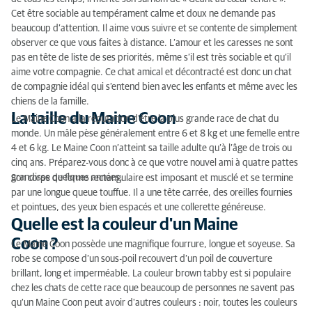
Cet être sociable au tempérament calme et doux ne demande pas
beaucoup d’attention. Il aime vous suivre et se contente de simplement
observer ce que vous faites à distance. L’amour et les caresses ne sont
pas en tête de liste de ses priorités, même s’il est très sociable et qu’il
aime votre compagnie. Ce chat amical et décontracté est donc un chat
de compagnie idéal qui s’entend bien avec les enfants et même avec les
chiens de la famille.
La taille du Maine Coon
Le Maine Coon a la réputation d’être la plus grande race de chat du
monde. Un mâle pèse généralement entre 6 et 8 kg et une femelle entre
4 et 6 kg. Le Maine Coon n’atteint sa taille adulte qu’à l’âge de trois ou
cinq ans. Préparez-vous donc à ce que votre nouvel ami à quatre pattes
grandisse quelques années.
Son corps de forme rectangulaire est imposant et musclé et se termine
par une longue queue touffue. Il a une tête carrée, des oreilles fournies
et pointues, des yeux bien espacés et une collerette généreuse.
Quelle est la couleur d'un Maine
Coon ?
Le Maine Coon possède une magnifique fourrure, longue et soyeuse. Sa
robe se compose d’un sous-poil recouvert d’un poil de couverture
brillant, long et imperméable. La couleur brown tabby est si populaire
chez les chats de cette race que beaucoup de personnes ne savent pas
qu'un Maine Coon peut avoir d'autres couleurs : noir, toutes les couleurs