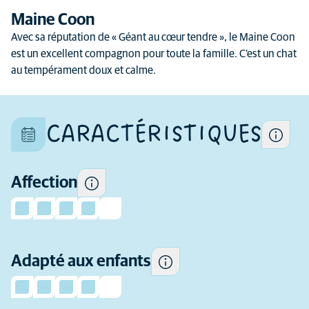
Chaque chat est un individu
Maine Coon
unique et ses caractéristiques
Avec sa réputation de « Géant au cœur tendre », le Maine Coon
diffèrent aussi au sein d'une
est un excellent compagnon pour toute la famille. C'est un chat
même race
au tempérament doux et calme.
Combien d'attention et
d'affection cette race
nécessite généralement.
CARACTÉRISTIQUES
Certains chats ont tendance à
être plus enjoués et sociables
avec les enfants et à mieux
tolérer leur comportement
Affection
que d'autres.
À quel point cette race a
Adapté aux enfants
tendance à être active.