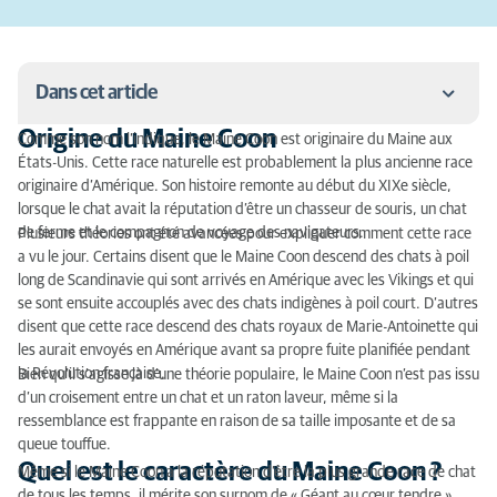
Dans cet article
Origine du Maine Coon
Comme son nom l’indique, le Maine Coon est originaire du Maine aux
Origine du Maine Coon
États-Unis. Cette race naturelle est probablement la plus ancienne race
originaire d’Amérique. Son histoire remonte au début du XIXe siècle,
Quel est le caractère du Maine Coon ?
lorsque le chat avait la réputation d’être un chasseur de souris, un chat
de ferme et le compagnon de voyage des navigateurs.
Plusieurs théories ont été avancées pour expliquer comment cette race
La taille du Maine Coon
a vu le jour. Certains disent que le Maine Coon descend des chats à poil
long de Scandinavie qui sont arrivés en Amérique avec les Vikings et qui
Quelle est la couleur d'un Maine Coon ?
se sont ensuite accouplés avec des chats indigènes à poil court. D’autres
disent que cette race descend des chats royaux de Marie-Antoinette qui
Quel entretien pour un chat Maine Coon ?
les aurait envoyés en Amérique avant sa propre fuite planifiée pendant
la Révolution française.
Bien qu’il s’agisse là d’une théorie populaire, le Maine Coon n’est pas issu
Les particularités du Maine Coon
d’un croisement entre un chat et un raton laveur, même si la
Les maladies héréditaires du Maine Coon
ressemblance est frappante en raison de sa taille imposante et de sa
queue touffue.
Comment nourrir un Maine Coon ?
Quel est le caractère du Maine Coon ?
Même si le Maine Coon a la réputation d’être la plus grande race de chat
de tous les temps, il mérite son surnom de « Géant au cœur tendre ».