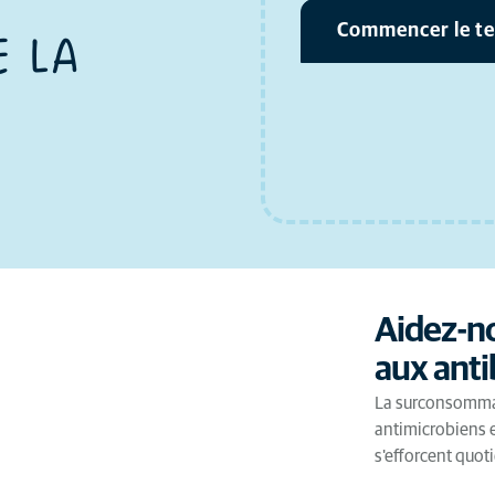
Commencer le te
E LA
Aidez-no
aux anti
La surconsommat
antimicrobiens 
s'efforcent quot