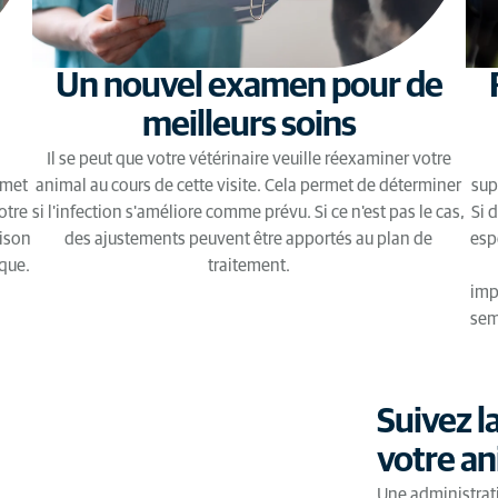
Un nouvel examen pour de
meilleurs soins
Il se peut que votre vétérinaire veuille réexaminer votre
rmet
animal au cours de cette visite. Cela permet de déterminer
sup
otre
si l'infection s'améliore comme prévu. Si ce n'est pas le cas,
Si 
ison
des ajustements peuvent être apportés au plan de
espé
ique.
traitement.
imp
sem
Suivez l
votre an
Une administrati