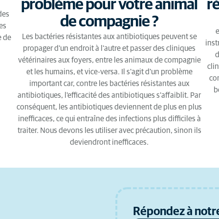
problème pour votre animal
r
des
de compagnie ?
les
e
Les bactéries résistantes aux antibiotiques peuvent se
e de
inst
propager d'un endroit à l'autre et passer des cliniques
d
vétérinaires aux foyers, entre les animaux de compagnie
cli
et les humains, et vice-versa. Il s'agit d'un problème
con
important car, contre les bactéries résistantes aux
b
antibiotiques, l'efficacité des antibiotiques s'affaiblit. Par
conséquent, les antibiotiques deviennent de plus en plus
inefficaces, ce qui entraîne des infections plus difficiles à
traiter. Nous devons les utiliser avec précaution, sinon ils
deviendront inefficaces.
Répondez à notre