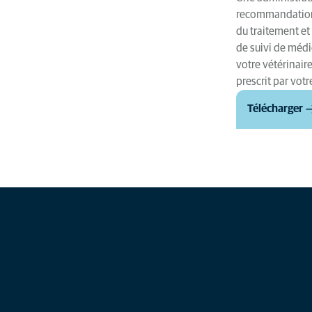
recommandations
du traitement et 
de suivi de médi
votre vétérinaire
prescrit par votr
Télécharger