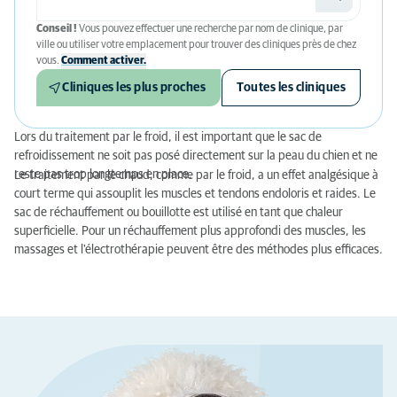
Conseil !
Vous pouvez effectuer une recherche par nom de clinique, par
ville ou utiliser votre emplacement pour trouver des cliniques près de chez
vous.
Comment activer.
Cliniques les plus proches
Toutes les cliniques
Lors du traitement par le froid, il est important que le sac de
refroidissement ne soit pas posé directement sur la peau du chien et ne
reste pas trop longtemps en place.
Le traitement par le chaud, comme par le froid, a un effet analgésique à
court terme qui assouplit les muscles et tendons endoloris et raides. Le
sac de réchauffement ou bouillotte est utilisé en tant que chaleur
superficielle. Pour un réchauffement plus approfondi des muscles, les
massages et l'électrothérapie peuvent être des méthodes plus efficaces.