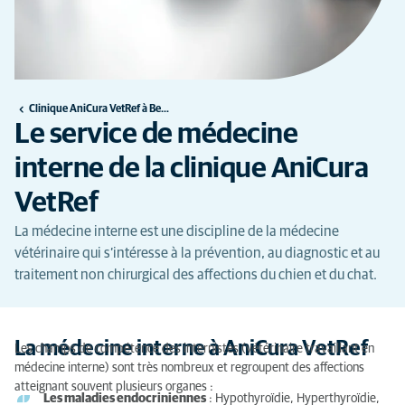
Clinique AniCura VetRef à Beaucouzé
Le service de médecine
interne de la clinique AniCura
VetRef
La médecine interne est une discipline de la médecine
vétérinaire qui s’intéresse à la prévention, au diagnostic et au
traitement non chirurgical des affections du chien et du chat.
La médecine interne à AniCura VetRef
Les champs de compétence des internistes (vétérinaire travaillant en
médecine interne) sont très nombreux et regroupent des affections
atteignant souvent plusieurs organes :
Les maladies endocriniennes
: Hypothyroïdie, Hyperthyroïdie,