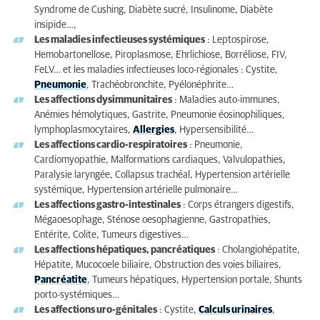
Syndrome de Cushing, Diabète sucré, Insulinome, Diabète
insipide…,
Les maladies infectieuses systémiques
: Leptospirose,
Hemobartonellose, Piroplasmose, Ehrlichiose, Borréliose, FIV,
FeLV… et les maladies infectieuses loco-régionales : Cystite,
Pneumonie
, Trachéobronchite, Pyélonéphrite…
Les affections dysimmunitaires
: Maladies auto-immunes,
Anémies hémolytiques, Gastrite, Pneumonie éosinophiliques,
lymphoplasmocytaires,
Allergies
, Hypersensibilité…
Les affections cardio-respiratoires
: Pneumonie,
Cardiomyopathie, Malformations cardiaques, Valvulopathies,
Paralysie laryngée, Collapsus trachéal, Hypertension artérielle
systémique, Hypertension artérielle pulmonaire…
Les affections gastro-intestinales
: Corps étrangers digestifs,
Mégaoesophage, Sténose oesophagienne, Gastropathies,
Entérite, Colite, Tumeurs digestives…
Les affections hépatiques, pancréatiques
: Cholangiohépatite,
Hépatite, Mucocoele biliaire, Obstruction des voies biliaires,
Pancréatite
, Tumeurs hépatiques, Hypertension portale, Shunts
porto-systémiques…
Les affections uro-génitales
: Cystite,
Calculs urinaires
,