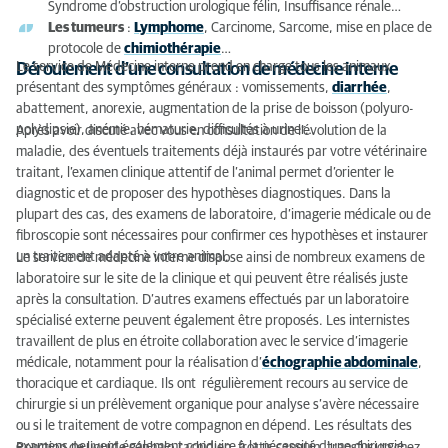
Syndrome d’obstruction urologique félin, Insuffisance rénale…
Les tumeurs
:
Lymphome
, Carcinome, Sarcome, mise en place de
protocole de
chimiothérapie
…
Le service de Médecine interne prend en charge tous les animaux
Déroulement d’une consultation de médecine interne
présentant des symptômes généraux : vomissements,
diarrhée
,
abattement, anorexie, augmentation de la prise de boisson (polyuro-
polydipsie), anémie, hématurie, difficultés à uriner…
Après avoir discuté avec vous en consultation de l’évolution de la
maladie, des éventuels traitements déjà instaurés par votre vétérinaire
traitant, l’examen clinique attentif de l’animal permet d’orienter le
diagnostic et de proposer des hypothèses diagnostiques. Dans la
plupart des cas, des examens de laboratoire, d’imagerie médicale ou de
fibroscopie sont nécessaires pour confirmer ces hypothèses et instaurer
un traitement adapté à votre animal.
Le service de médecine interne dispose ainsi de nombreux examens de
laboratoire sur le site de la clinique et qui peuvent être réalisés juste
après la consultation. D’autres examens effectués par un laboratoire
spécialisé externe peuvent également être proposés. Les internistes
travaillent de plus en étroite collaboration avec le service d’imagerie
médicale, notamment pour la réalisation d’
échographie abdominale
,
thoracique et cardiaque. Ils ont régulièrement recours au service de
chirurgie si un prélèvement organique pour analyse s’avère nécessaire
ou si le traitement de votre compagnon en dépend. Les résultats des
examens peuvent également conduire à la nécessité d’une chirurgie