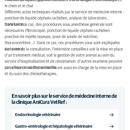
Ponction de liquide céphalo-rachidien, frottis sanguin, transfusion chez
le chien et le chat
Différents actes techniques réalisés par le service de médecine interne :
ponction de liquide céphalo-rachidien, analyse de laboratoire,
transfusion…
Dans certains cas, des procédures sous anesthésie générale sont
nécessaires (fibroscopie, ponction de liquide céphalo-rachidien,
ponction de moelle osseuse, pose de sonde de nutrition,
thoracocentèse…). Dans ce cas, ces procédures vous sont expliquées
par avance.
Au terme de la consultation, l’interniste conseillera soit la mise en place
d’un traitement médical, soit la gestion de votre animal au sein du
service d’hospitalisation et de réanimation. D’autres examens peuvent
par ailleurs vous être conseillés.
Le service de médecine interne est aussi en charge de la mise en place
et du suivi des chimiothérapies.
En savoir plus sur le service de médecine interne de
la clinique AniCura VetRef :
Endocrinologie vétérinaire
Gastro-entérologie et hépatologie vétérinaire